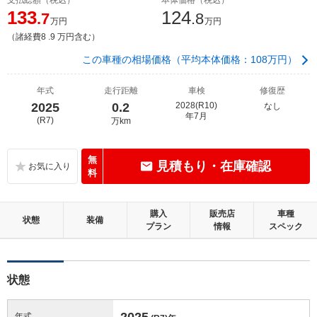
133
124
.7
.8
万円
万円
（諸経費8 .9 万円含む）
この車種の相場価格（平均本体価格：108万円）
年式
走行距離
車検
修復歴
2025
0.2
2028(R10)
なし
年7月
(R7)
万km
無
見積もり・在庫確認
料
購入
販売店
車種
状態
装備
プラン
情報
スペック
状態
2025
年式