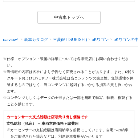
中古車トップへ
新車カタログ
三菱(MITSUBISHI)
eKワゴン
eKワゴンの
carview!
※仕様・オプション・装備の詳細については各販売店にお問い合わせくださ
い。
※当情報の内容は各社により予告なく変更されることがあります。また、(株)リ
クルートおよびLINEヤフー株式会社は当コンテンツの完全性、無誤謬性を保
証するものではなく、当コンテンツに起因するいかなる損害の責も負いかね
ます。
※コンテンツもしくはデータの全部または一部を無断で転写、転載、複製する
ことを禁じます。
カーセンサーの支払総額は店頭乗り出し価格です
支払総額（税込） ＝ 車両本体価格＋諸費用
※カーセンサーの支払総額は店頭納車を前提にしています。自宅への納車
をご希望された場合などは、別途納車費用がかかります