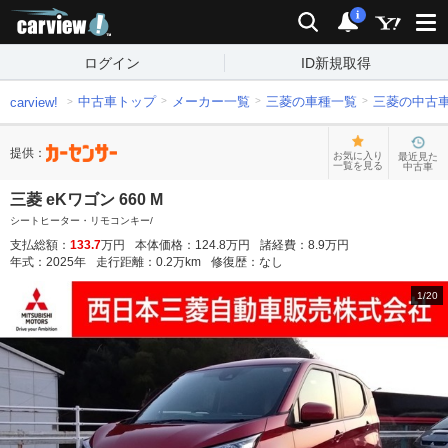
carview!
検索
通知
i
ログイン
ID新規取得
中古車トップ
メーカー一覧
三菱の車種一覧
三菱の中古
carview!
提供：
お気に入り
最近見た
一覧を見る
中古車
三菱 eKワゴン 660 M
シートヒーター・リモコンキー/
支払総額：
133.7
万円
本体価格：
124.8
万円
諸経費：
8.9
万円
年式：
2025
年
走行距離：
0.2
万km
修復歴：
なし
1
/
20