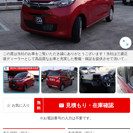
この度は当社のお車をご覧いただき誠にありがとうございます！当社は三菱正
規ディーラーとして高品質なお車と充実した整備・保証を提供させて頂いてお
ります！弊社問合せ番号（460...
無
見積もり・在庫確認
料
※お電話番号の入力は不要です。
支払総額（税込）
本体価格（税込）