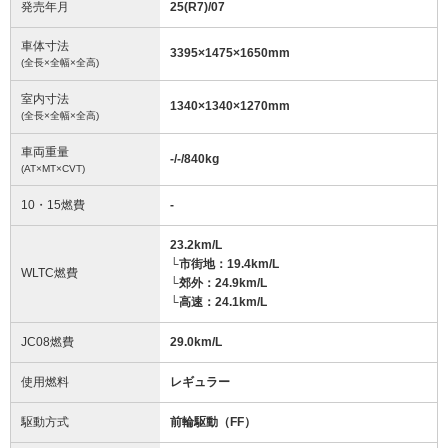
発売年月
25(R7)/07
車体寸法
3395
×
1475
×
1650
mm
(全長×全幅×全高)
室内寸法
1340
×
1340
×
1270
mm
(全長×全幅×全高)
車両重量
-/-/840
kg
(AT×MT×CVT)
10・15燃費
-
23.2km/L
└市街地：19.4km/L
WLTC燃費
└郊外：24.9km/L
└高速：24.1km/L
JC08燃費
29.0km/L
使用燃料
レギュラー
駆動方式
前輪駆動（FF）