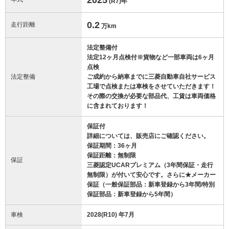
(R7)
年
0.2
走行距離
万km
法定整備付
法定12ヶ月点検付※貨物など一部車両は6ヶ月
点検
法定整備
ご成約から納車までに三菱自動車自社サービス
工場で点検または車検をさせていただきます！
その際の交換が必要な部品代、工賃は車両価格
に含まれております！
保証付
詳細については、販売店にご確認ください。
保証期間：36ヶ月
保証距離：無制限
保証
三菱認定UCARプレミアム（3年間保証・走行
無制限）が付いて安心です。さらに★メーカー
保証（一般保証部品：新車登録から3年間/特別
保証部品：新車登録から5年間）
車検
2028(R10) 年7月