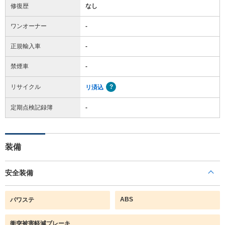
修復歴
なし
ワンオーナー
-
正規輸入車
-
禁煙車
-
リサイクル
リ済込
定期点検記録簿
-
装備
安全装備
ABS
パワステ
衝突被害軽減ブレーキ