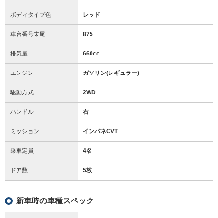
ボディタイプ色
レッド
車台番号末尾
875
排気量
660cc
エンジン
ガソリン(レギュラー)
駆動方式
2WD
ハンドル
右
ミッション
インパネCVT
乗車定員
4名
ドア数
5枚
新車時の車種スペック