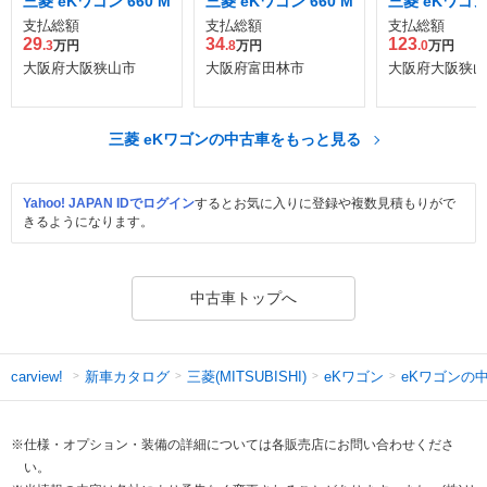
三菱 eKワゴン 660 M
三菱 eKワゴン 660 M
三菱 eKワゴン 
支払総額
支払総額
支払総額
29
34
123
.3
万円
.8
万円
.0
万円
大阪府大阪狭山市
大阪府富田林市
大阪府大阪狭山
三菱 eKワゴンの中古車をもっと見る
Yahoo! JAPAN IDでログイン
するとお気に入りに登録や複数見積もりがで
きるようになります。
中古車トップへ
新車カタログ
三菱(MITSUBISHI)
eKワゴン
eKワゴンの
carview!
※仕様・オプション・装備の詳細については各販売店にお問い合わせくださ
い。