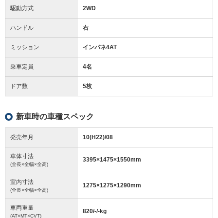
駆動方式
2WD
ハンドル
右
ミッション
インパネ4AT
乗車定員
4名
ドア数
5枚
新車時の車種スペック
発売年月
10(H22)/08
車体寸法
3395
×
1475
×
1550
mm
(全長×全幅×全高)
室内寸法
1275
×
1275
×
1290
mm
(全長×全幅×全高)
車両重量
820/-/-
kg
(AT×MT×CVT)