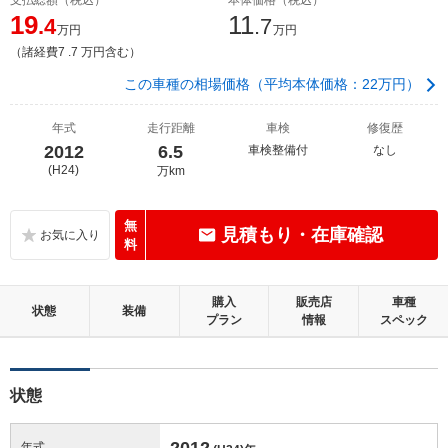
19
11
.4
.7
万円
万円
（諸経費7 .7 万円含む）
この車種の相場価格（平均本体価格：22万円）
年式
走行距離
車検
修復歴
2012
6.5
車検整備付
なし
(H24)
万km
無
見積もり・在庫確認
料
購入
販売店
車種
状態
装備
プラン
情報
スペック
状態
2012
年式