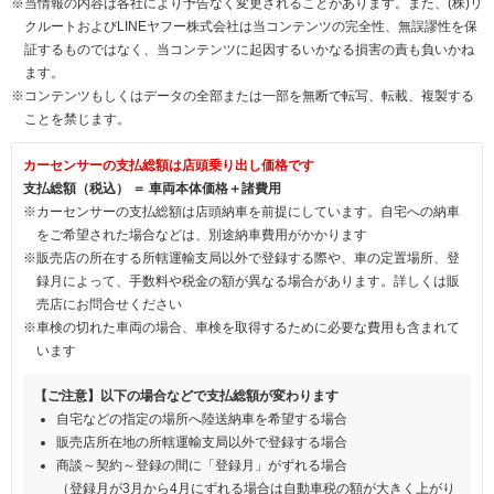
※当情報の内容は各社により予告なく変更されることがあります。また、(株)リ
クルートおよびLINEヤフー株式会社は当コンテンツの完全性、無誤謬性を保
証するものではなく、当コンテンツに起因するいかなる損害の責も負いかね
ます。
※コンテンツもしくはデータの全部または一部を無断で転写、転載、複製する
ことを禁じます。
カーセンサーの支払総額は店頭乗り出し価格です
支払総額（税込） ＝ 車両本体価格＋諸費用
※カーセンサーの支払総額は店頭納車を前提にしています。自宅への納車
をご希望された場合などは、別途納車費用がかかります
※販売店の所在する所轄運輸支局以外で登録する際や、車の定置場所、登
録月によって、手数料や税金の額が異なる場合があります。詳しくは販
売店にお問合せください
※車検の切れた車両の場合、車検を取得するために必要な費用も含まれて
います
【ご注意】以下の場合などで支払総額が変わります
自宅などの指定の場所へ陸送納車を希望する場合
販売店所在地の所轄運輸支局以外で登録する場合
商談～契約～登録の間に「登録月」がずれる場合
（登録月が3月から4月にずれる場合は自動車税の額が大きく上がり