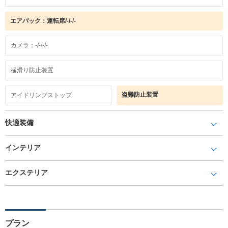
エアバック：運転席/-/-/-
カメラ：-/-/-/-
横滑り防止装置
盗難防止装置
アイドリングストップ
快適装備
インテリア
エクステリア
プラン