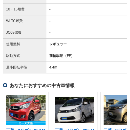
10・15燃費
-
WLTC燃費
-
JC08燃費
-
使用燃料
レギュラー
駆動方式
前輪駆動（FF）
最小回転半径
4.4
m
あなたにおすすめの中古車情報