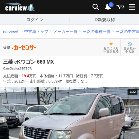
carview!
検索
通知
i
ログイン
ID新規取得
中古車トップ
メーカー一覧
三菱の車種一覧
三菱の中古
carview!
提供：
お気に入り
最近見た
一覧を見る
中古車
三菱 eKワゴン 660 MX
CarsOsaka:3B7107/
支払総額：
19.4
万円
本体価格：
11.7
万円
諸経費：
7.7
万円
年式：
2012
年
走行距離：
6.5
万km
修復歴：
なし
1
/
22