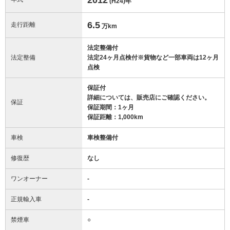
(H24)
年
6.5
走行距離
万km
法定整備付
法定整備
法定24ヶ月点検付※貨物など一部車両は12ヶ月
点検
保証付
詳細については、販売店にご確認ください。
保証
保証期間：1ヶ月
保証距離：1,000km
車検
車検整備付
修復歴
なし
ワンオーナー
-
正規輸入車
-
禁煙車
○