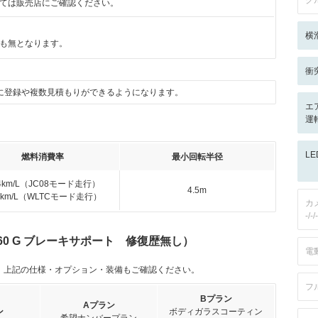
ク
ては販売店にご確認ください。
横
も無となります。
衝
に登録や複数見積もりができるようになります。
エ
運
L
燃料消費率
最小回転半径
.4km/L（JC08モード走行）
4.5m
.2km/L（WLTCモード走行）
カ
-/-/-
60 G ブレーキサポート 修復歴無し）
電
。上記の仕様・オプション・装備もご確認ください。
フ
Bプラン
Aプラン
ン
ボディガラスコーティン