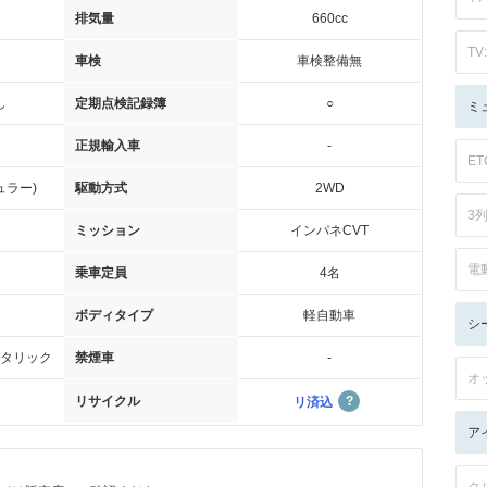
排気量
660cc
TV:
車検
車検整備無
し
定期点検記録簿
○
ミ
正規輸入車
-
ET
ュラー)
駆動方式
2WD
3
ミッション
インパネCVT
電
乗車定員
4名
ボディタイプ
軽自動車
シ
タリック
禁煙車
-
オ
リサイクル
リ済込
ア