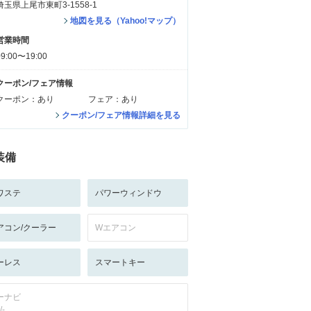
埼玉県上尾市東町3-1558-1
地図を見る（Yahoo!マップ）
営業時間
09:00〜19:00
クーポン/フェア情報
クーポン：あり
フェア：あり
クーポン/フェア情報詳細を見る
装備
ワステ
パワーウィンドウ
アコン/クーラー
Wエアコン
ーレス
スマートキー
ーナビ
/-