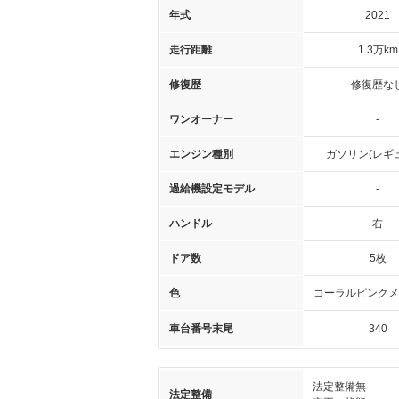
年式
2021
走行距離
1.3万km
修復歴
修復歴な
ワンオーナー
-
エンジン種別
ガソリン(レギ
過給機設定モデル
-
ハンドル
右
ドア数
5枚
色
コーラルピンクメ
車台番号末尾
340
法定整備無
法定整備