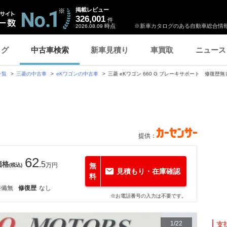
掲載レビュー
326,001
件
時点
※新車カタログのある自動車総合情報
2026.08.09
ログ
中古車検索
新車見積り
車買取
ニュース
一覧
三菱の中古車
eKワゴンの中古車
三菱 eKワゴン 660 G ブレーキサポート 修復歴無
提供：
62
価格
.5
万円
無
(税込)
見積もり・在庫確認
料
整備無
修復歴
なし
※お電話番号の入力は不要です。
1
/
22
支