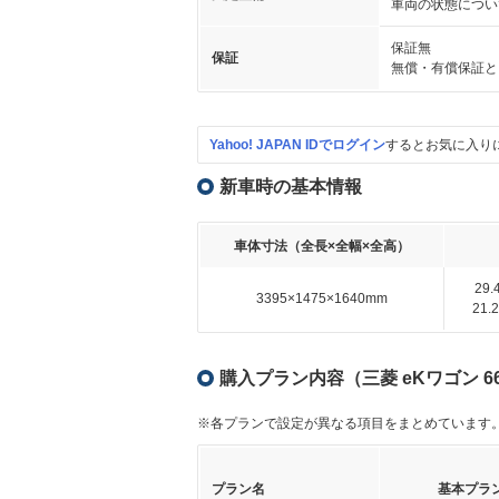
車両の状態につい
保証無
保証
無償・有償保証と
Yahoo! JAPAN IDでログイン
するとお気に入り
新車時の基本情報
車体寸法（全長×全幅×全高）
29
3395×1475×1640mm
21
購入プラン内容（三菱 eKワゴン 6
※各プランで設定が異なる項目をまとめています
プラン名
基本プラ