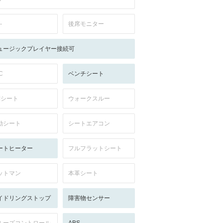
-
後席モニター
ュージックプレイヤー接続可
C
ベンチシート
列シート
ウォークスルー
動シート
シートエアコン
ートヒーター
フルフラットシート
ットマン
本革シート
イドリングストップ
障害物センサー