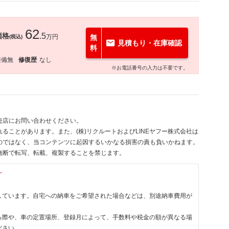
62
価格
.5
万円
無
(税込)
見積もり・在庫確認
料
整備無
修復歴
なし
※お電話番号の入力は不要です。
売店にお問い合わせください。
ることがあります。また、(株)リクルートおよびLINEヤフー株式会社は
のではなく、当コンテンツに起因するいかなる損害の責も負いかねます。
無断で転写、転載、複製することを禁じます。
す
しています。自宅への納車をご希望された場合などは、別途納車費用が
る際や、車の定置場所、登録月によって、手数料や税金の額が異なる場
ださい