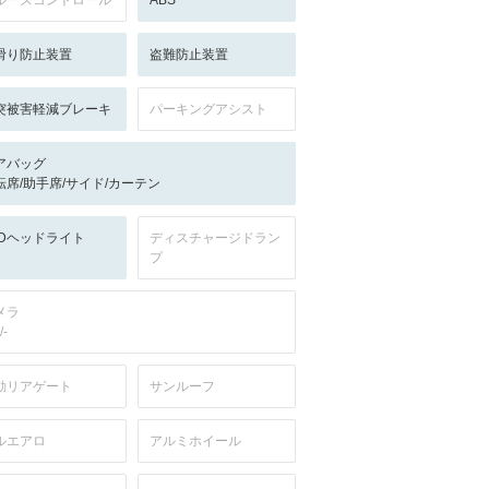
ルーズコントロール
ABS
滑り防止装置
盗難防止装置
突被害軽減ブレーキ
パーキングアシスト
アバッグ
転席/助手席/サイド/カーテン
EDヘッドライト
ディスチャージドラン
プ
メラ
/-
動リアゲート
サンルーフ
ルエアロ
アルミホイール