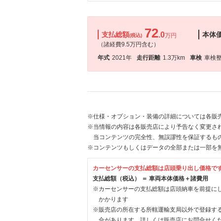
72
支払総額
.0
本体
万円
(税込)
（諸経費9.5万円含む）
年式
2021年
走行距離
1.3万km
車検
車検
※仕様・オプション・装備の詳細については各販
※当情報の内容は各販売店により予告なく変更され
当コンテンツの完全性、無誤謬性を保証するも
※コンテンツもしくはデータの全部または一部を
カーセンサーの支払総額は店頭乗り出し価格で
支払総額（税込） ＝ 車両本体価格＋諸費用
※カーセンサーの支払総額は店頭納車を前提に
かかります
※販売店の所在する所轄運輸支局以外で登録す
合があります。詳しくは販売店にお問合せく