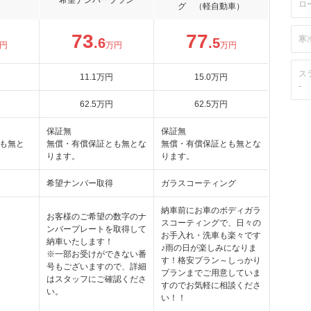
希望ナンバープラン
ロ
グ （軽自動車）
73
77
寒
.6
.5
円
万円
万円
ス
11
.1
万円
15
.0
万円
-
62
.5
万円
62
.5
万円
保証無
保証無
も無と
無償・有償保証とも無とな
無償・有償保証とも無とな
ります。
ります。
希望ナンバー取得
ガラスコーティング
納車前にお車のボディガラ
お客様のご希望の数字のナ
スコーティングで、日々の
ンバープレートを取得して
お手入れ・洗車も楽々です
納車いたします！
♪雨の日が楽しみになりま
※一部お受けができない番
す！格安プラン～しっかり
号もございますので、詳細
プランまでご用意していま
はスタッフにご確認くださ
すのでお気軽に相談くださ
い。
い！！