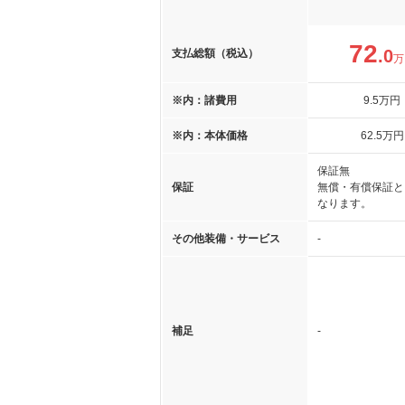
72
.0
支払総額（税込）
万
※内：諸費用
9
.5
万円
※内：本体価格
62
.5
万円
保証無
保証
無償・有償保証と
なります。
その他装備・サービス
-
補足
-