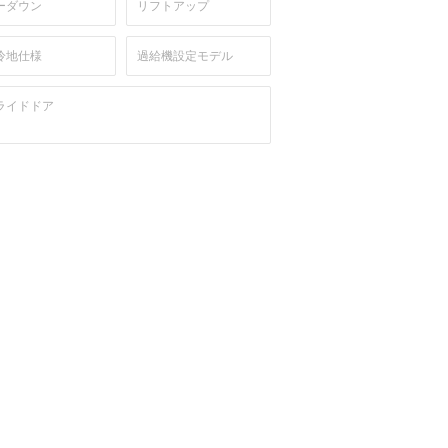
ーダウン
リフトアップ
冷地仕様
過給機設定モデル
ライドドア