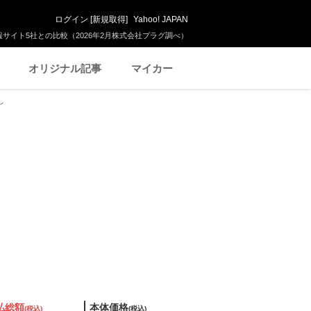
ログイン
[
新規取得
]
Yahoo! JAPAN
サイト5社との比較（2026年2月株式会社プラグ調べ）
オリジナル記事
マイカー
し
払総額
本体価格
(税込)
(税込)