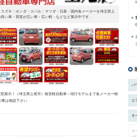
・スズキ・ホンダ・スバル・マツダ・日産・国内各メーカーを埼玉県上
の良い車・荷室が広い車・広い軽・などなど展示中です。
パ
大型展示！（埼玉県上尾市）格安軽自動車～現行モデルまで各メーカー軽
エ
の事は相談下さい
キ
カ
-/-/-