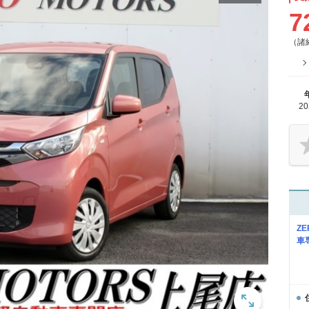
7
（諸
2
Z
車