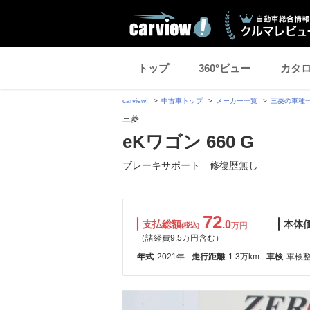
トップ
360°ビュー
カタ
carview!
中古車トップ
メーカー一覧
三菱の車種
三菱
eKワゴン 660 G
ブレーキサポート 修復歴無し
72
支払総額
.0
本体
万円
(税込)
（諸経費9.5万円含む）
年式
2021年
走行距離
1.3万km
車検
車検