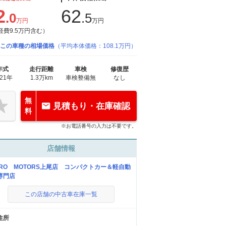
2
62
.0
.5
万円
万円
経費9.5万円含む）
この車種の相場価格
（平均本体価格：108.1万円）
年式
走行距離
車検
修復歴
021年
1.3万km
車検整備無
なし
無
見積もり・在庫確認
料
※お電話番号の入力は不要です。
店舗情報
ERO MOTORS上尾店 コンパクトカー＆軽自動
専門店
この店舗の中古車在庫一覧
住所