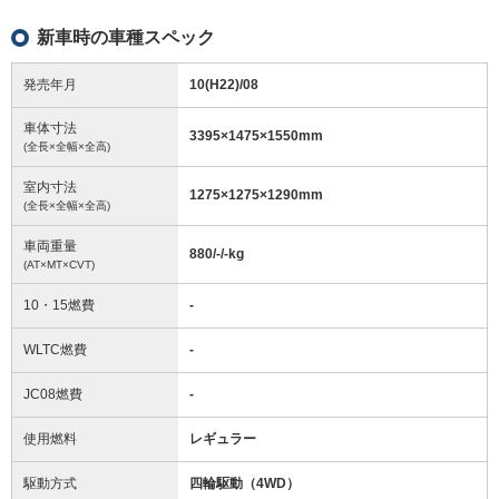
新車時の車種スペック
発売年月
10(H22)/08
車体寸法
3395
×
1475
×
1550
mm
(全長×全幅×全高)
室内寸法
1275
×
1275
×
1290
mm
(全長×全幅×全高)
車両重量
880/-/-
kg
(AT×MT×CVT)
10・15燃費
-
WLTC燃費
-
JC08燃費
-
使用燃料
レギュラー
駆動方式
四輪駆動（4WD）