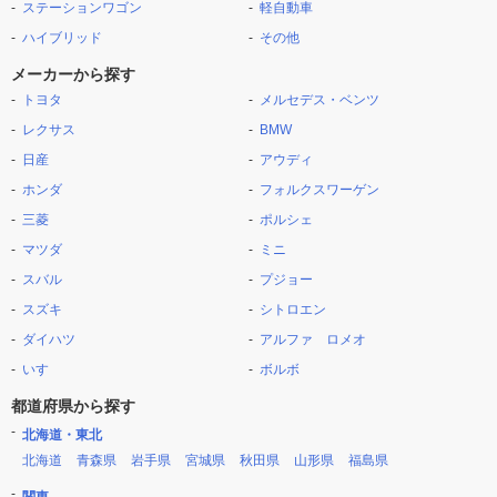
ステーションワゴン
軽自動車
ハイブリッド
その他
メーカーから探す
トヨタ
メルセデス・ベンツ
レクサス
BMW
日産
アウディ
ホンダ
フォルクスワーゲン
三菱
ポルシェ
マツダ
ミニ
スバル
プジョー
スズキ
シトロエン
ダイハツ
アルファ ロメオ
いすゞ
ボルボ
都道府県から探す
北海道・東北
北海道
青森県
岩手県
宮城県
秋田県
山形県
福島県