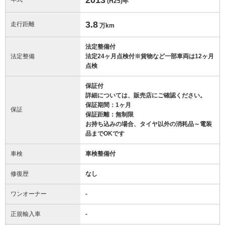
(H25)
年
3.8
走行距離
万km
法定整備付
法定整備
法定24ヶ月点検付※貨物など一部車両は12ヶ月
点検
保証付
詳細については、販売店にご確認ください。
保証期間：1ヶ月
保証
保証距離：無制限
お持ち込みの場合、タイヤ以外の消耗品～電装
品までOKです
車検
車検整備付
修復歴
なし
ワンオーナー
-
正規輸入車
-