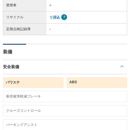
禁煙車
○
リサイクル
リ済込
定期点検記録簿
-
装備
安全装備
ABS
パワステ
衝突被害軽減ブレーキ
クルーズコントロール
パーキングアシスト