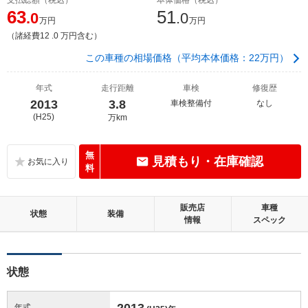
63
51
.0
.0
万円
万円
（諸経費12 .0 万円含む）
この車種の相場価格（平均本体価格：22万円）
年式
走行距離
車検
修復歴
2013
3.8
車検整備付
なし
(H25)
万km
無
見積もり・在庫確認
料
販売店
車種
状態
装備
情報
スペック
状態
2013
年式