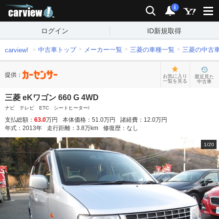
carview!
検索
通知
i
ログイン
ID新規取得
中古車トップ
メーカー一覧
三菱の車種一覧
三菱の中古
carview!
提供：
お気に入り
最近見た
一覧を見る
中古車
三菱 eKワゴン 660 G 4WD
ナビ テレビ ETC シートヒーター/
支払総額：
63.0
万円
本体価格：
51.0
万円
諸経費：
12.0
万円
年式：
2013
年
走行距離：
3.8
万km
修復歴：
なし
1
/
20