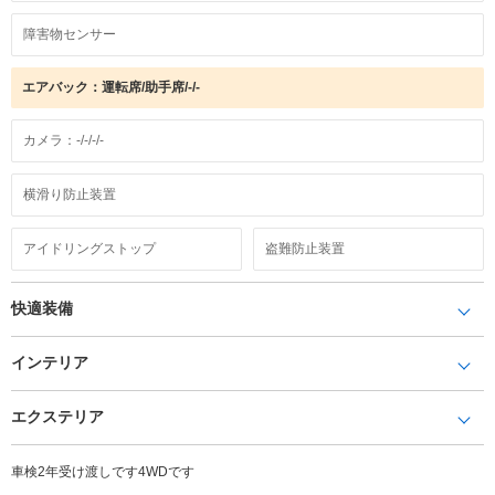
障害物センサー
エアバック：運転席/助手席/-/-
カメラ：-/-/-/-
横滑り防止装置
アイドリングストップ
盗難防止装置
快適装備
インテリア
エクステリア
車検2年受け渡しです4WDです