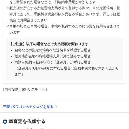
をご希望された場合などは、別途納車費用がかかります
※販売店の所在する所轄運輸支局以外で登録する際や、車の定置場所、登
録月によって、手数料や税金の額が異なる場合があります。詳しくは販
売店にお問合せください
※車検の切れた車両の場合、車検を取得するために必要な費用も含まれて
います
【ご注意】以下の場合などで支払総額が変わります
自宅などの指定の場所へ陸送納車を希望する場合
販売店所在地の所轄運輸支局以外で登録する場合
商談～契約～登録の間に「登録月」がずれる場合
（登録月が3月から4月にずれる場合は自動車税の額が大きく上がり
ます）
[ 情報提供：(株)リクルート ]
三菱 eKワゴンのカタログを見る
車査定を依頼する