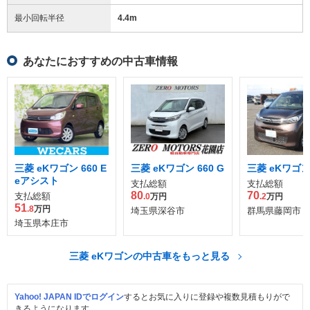
最小回転半径
4.4
m
あなたにおすすめの中古車情報
三菱 eKワゴン 660 E
三菱 eKワゴン 660 G
三菱 eKワゴン 
eアシスト
支払総額
支払総額
80
70
支払総額
.0
万円
.2
万円
51
.8
万円
埼玉県深谷市
群馬県藤岡市
埼玉県本庄市
三菱 eKワゴンの中古車をもっと見る
Yahoo! JAPAN IDでログイン
するとお気に入りに登録や複数見積もりがで
きるようになります。