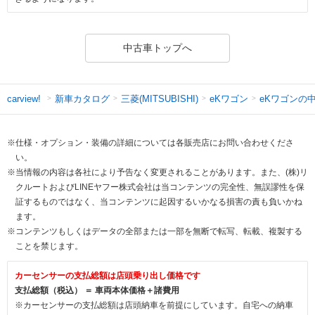
中古車トップへ
新車カタログ
三菱(MITSUBISHI)
eKワゴン
eKワゴンの
carview!
※仕様・オプション・装備の詳細については各販売店にお問い合わせくださ
い。
※当情報の内容は各社により予告なく変更されることがあります。また、(株)リ
クルートおよびLINEヤフー株式会社は当コンテンツの完全性、無誤謬性を保
証するものではなく、当コンテンツに起因するいかなる損害の責も負いかね
ます。
※コンテンツもしくはデータの全部または一部を無断で転写、転載、複製する
ことを禁じます。
カーセンサーの支払総額は店頭乗り出し価格です
支払総額（税込） ＝ 車両本体価格＋諸費用
※カーセンサーの支払総額は店頭納車を前提にしています。自宅への納車