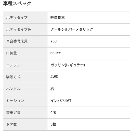
車種スペック
ボディタイプ
軽自動車
ボディタイプ色
クールシルバーメタリック
車台番号末尾
753
排気量
660cc
エンジン
ガソリン(レギュラー)
駆動方式
4WD
ハンドル
右
ミッション
インパネ4AT
乗車定員
4名
ドア数
5枚