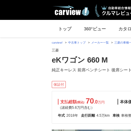
トップ
360°ビュー
カタ
carview!
中古車トップ
メーカー一覧
三菱の車種
三菱
eKワゴン 660 M
純正キーレス 前席ベンチシート 後席シー
保証付
70
支払総額
.0
本体
万円
(税込)
（諸経費5.6万円含む）
年式
2018年
走行距離
4.5万km
車検
車検