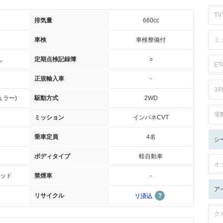
TV:
排気量
660cc
車検
車検整備付
ミ
し
定期点検記録簿
○
ET
正規輸入車
-
3
ュラー)
駆動方式
2WD
電
ミッション
インパネCVT
乗車定員
4名
シ
ボディタイプ
軽自動車
オ
ッド
禁煙車
-
ア
リサイクル
リ済込
ク