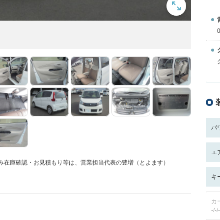
パ
エ
済み在庫確認・お見積もり等は、営業担当代表の豊増（とよます）
キ
カ
-/-/-