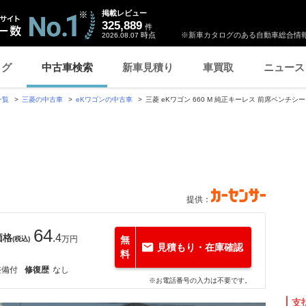
掲載レビュー
325,889
件
時点
※新車カタログのある自動車総合情報
2026.08.07
ログ
中古車検索
新車見積り
車買取
ニュース
一覧
三菱の中古車
eKワゴンの中古車
三菱 eKワゴン 660 M 純正キーレス 前席ベンチシ
ト
提供：
64
価格
.4
万円
無
(税込)
見積もり・在庫確認
料
整備付
修復歴
なし
※お電話番号の入力は不要です。
支