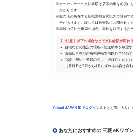
※カーセンサーの支払総額は店頭納車を前提に
かかります
※販売店の所在する所轄運輸支局以外で登録す
合があります。詳しくは販売店にお問合せく
※車検の切れた車両の場合、車検を取得するた
【ご注意】以下の場合などで支払総額が変わ
自宅などの指定の場所へ陸送納車を希望す
販売店所在地の所轄運輸支局以外で登録す
商談～契約～登録の間に「登録月」がずれ
（登録月が3月から4月にずれる場合は自
Yahoo! JAPAN IDでログイン
するとお気に入りに
あなたにおすすめの 三菱 eKワゴ