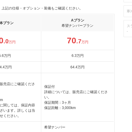
。上記の仕様・オプション・装備もご確認ください。
寒
Aプラン
本プラン
希望ナンバープラン
ス
-
0
70
.0
.7
万円
万円
5
.6
万円
6
.3
万円
4
.4
万円
64
.4
万円
販売店にご確認くださ
保証付
詳細については、販売店にご確認くださ
い。
km
保証期間：3ヶ月
に関しては、保証内容
保証距離：3,000km
ざいます。詳しくは当
せください。
希望ナンバー