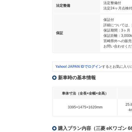
法定整備付
法定整備
法定24ヶ月点検
保証付
詳細については、
保証期間：3ヶ月
保証
保証距離：3,000
宮崎県外への販売
お問い合わせくだ
Yahoo! JAPAN IDでログイン
するとお気に入り
新車時の基本情報
車体寸法（全長×全幅×全高）
25
3395×1475×1620mm
-
購入プラン内容（三菱 eKワゴン 6