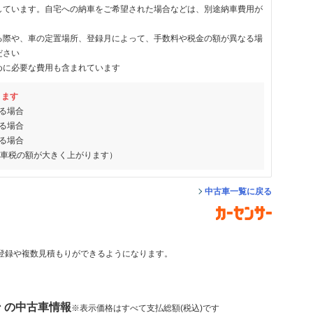
しています。自宅への納車をご希望された場合などは、別途納車費用が
る際や、車の定置場所、登録月によって、手数料や税金の額が異なる場
ださい
めに必要な費用も含まれています
ります
る場合
る場合
る場合
動車税の額が大きく上がります）
中古車一覧に戻る
登録や複数見積もりができるようになります。
ン の中古車情報
※表示価格はすべて支払総額(税込)です