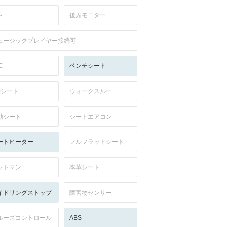
-
後席モニター
ュージックプレイヤー接続可
C
ベンチシート
列シート
ウォークスルー
動シート
シートエアコン
ートヒーター
フルフラットシート
ットマン
本革シート
イドリングストップ
障害物センサー
ルーズコントロール
ABS