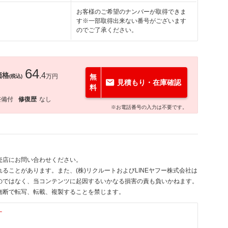
お客様のご希望のナンバーが取得できま
す※一部取得出来ない番号がございます
のでご了承ください。
64
価格
.4
万円
無
(税込)
見積もり・在庫確認
料
整備付
修復歴
なし
※お電話番号の入力は不要です。
売店にお問い合わせください。
ることがあります。また、(株)リクルートおよびLINEヤフー株式会社は
のではなく、当コンテンツに起因するいかなる損害の責も負いかねます。
無断で転写、転載、複製することを禁じます。
す