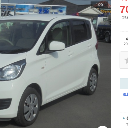
1
/
20
7
（諸
2
都