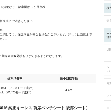
付※貨物など一部車両は12ヶ月点検
横
衝
販売店にご確認ください。
km
エ
に関しては、保証内容が異なる場合がございます。詳しくは当店まで
運転
さい。
L
に登録や複数見積もりができるようになります。
カ
-/-/-
燃料消費率
最小回転半径
電
.8km/L（JC08モード走行）
4.4m
km/L（WLTCモード走行）
フ
60 M 純正キーレス 前席ベンチシート 後席シート）
ロ