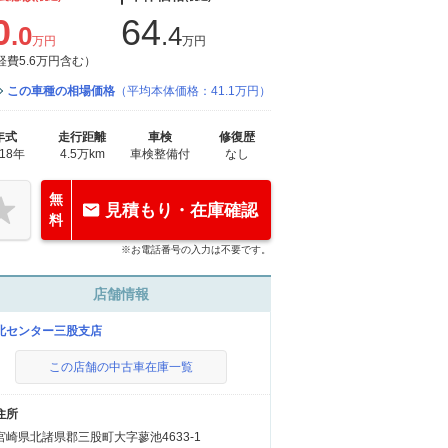
0
64
.0
.4
万円
万円
経費5.6万円含む）
この車種の相場価格
（平均本体価格：41.1万円）
年式
走行距離
車検
修復歴
018年
4.5万km
車検整備付
なし
無
見積もり・在庫確認
料
※お電話番号の入力は不要です。
店舗情報
北センター三股支店
この店舗の中古車在庫一覧
住所
宮崎県北諸県郡三股町大字蓼池4633-1