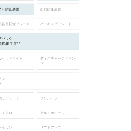
滑り防止装置
盗難防止装置
突被害軽減ブレーキ
パーキングアシスト
アバッグ
席/助手席/-/-
EDヘッドライト
ディスチャージドラン
プ
メラ
/-
動リアゲート
サンルーフ
ルエアロ
アルミホイール
ーダウン
リフトアップ