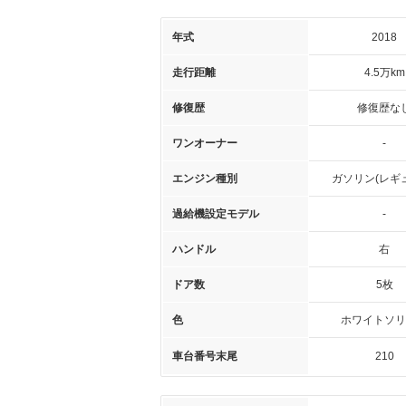
年式
2018
走行距離
4.5万km
修復歴
修復歴な
ワンオーナー
-
エンジン種別
ガソリン(レギ
過給機設定モデル
-
ハンドル
右
ドア数
5枚
色
ホワイトソリ
車台番号末尾
210