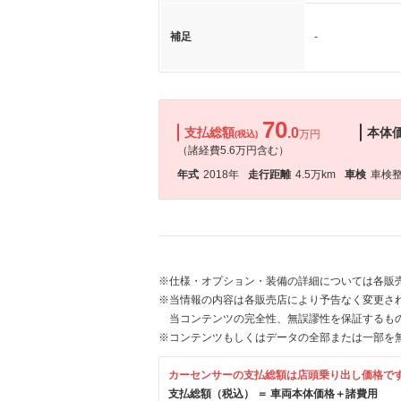
補足
-
70
支払総額
.0
本体
万円
(税込)
（諸経費5.6万円含む）
年式
2018年
走行距離
4.5万km
車検
車検
※仕様・オプション・装備の詳細については各販
※当情報の内容は各販売店により予告なく変更され
当コンテンツの完全性、無誤謬性を保証するも
※コンテンツもしくはデータの全部または一部を
カーセンサーの支払総額は店頭乗り出し価格で
支払総額（税込） ＝ 車両本体価格＋諸費用