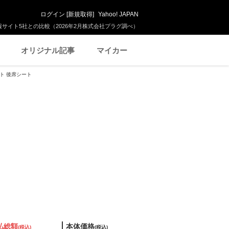
ログイン
[
新規取得
]
Yahoo! JAPAN
サイト5社との比較（2026年2月株式会社プラグ調べ）
オリジナル記事
マイカー
ート 後席シート
払総額
本体価格
(税込)
(税込)