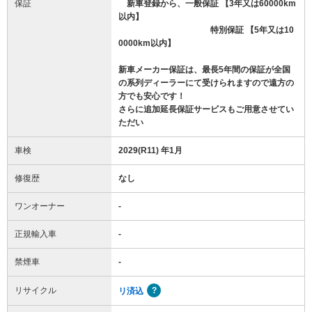
保証
新車登録から、一般保証 【3年又は60000km
以内】
特別保証 【5年又は10
0000km以内】
新車メーカー保証は、最長5年間の保証が全国
の系列ディーラーにて受けられますので遠方の
方でも安心です！
さらに追加延長保証サービスもご用意させてい
ただい
車検
2029(R11) 年1月
修復歴
なし
ワンオーナー
-
正規輸入車
-
禁煙車
-
リサイクル
リ済込