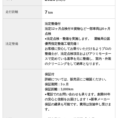
7
走行距離
km
法定整備付
法定12ヶ月点検付※貨物など一部車両は6ヶ月
点検
●法定点検・整備を実施します。 運輸局公認
法定整備
優秀指定整備工場完備！
お客様に安心してお乗りいただけるようプロの
整備士が、法定点検項目およびアツミモーター
スで定めている基準を元に整備し、室内・外装
のクリーニングをして納車となります。
保証付
詳細については、販売店にご確認ください。
保証期間：3ヶ月
保証距離：3,000km
●電話でのお問い合わせも承ります。創業60年
の安心と信頼をお届けします！●新車メーカー
保証の継承も可能です。費用は別途申し受けま
す。