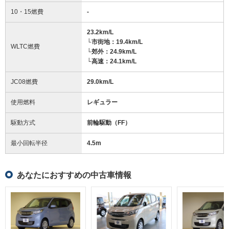
10・15燃費
-
23.2km/L
└市街地：19.4km/L
WLTC燃費
└郊外：24.9km/L
└高速：24.1km/L
JC08燃費
29.0km/L
使用燃料
レギュラー
駆動方式
前輪駆動（FF）
最小回転半径
4.5
m
あなたにおすすめの中古車情報