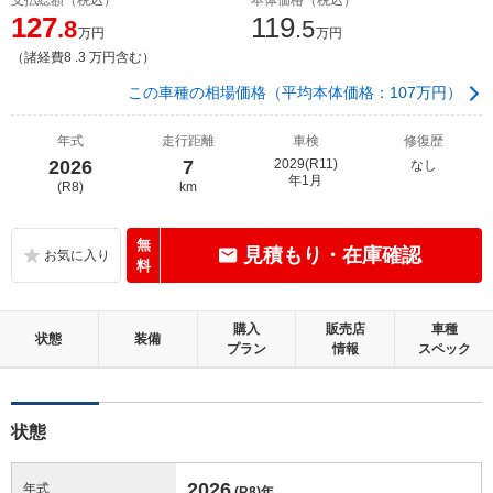
127
119
.8
.5
万円
万円
（諸経費8 .3 万円含む）
この車種の相場価格（平均本体価格：107万円）
年式
走行距離
車検
修復歴
2026
7
2029(R11)
なし
年1月
(R8)
km
無
見積もり・在庫確認
料
購入
販売店
車種
状態
装備
プラン
情報
スペック
状態
2026
年式
(R8)
年