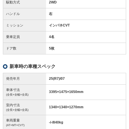
駆動方式
2WD
ハンドル
右
ミッション
インパネCVT
乗車定員
4名
ドア数
5枚
新車時の車種スペック
発売年月
25(R7)/07
車体寸法
3395
×
1475
×
1650
mm
(全長×全幅×全高)
室内寸法
1340
×
1340
×
1270
mm
(全長×全幅×全高)
車両重量
-/-/840
kg
(AT×MT×CVT)