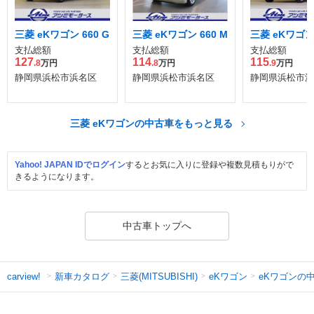
三菱 eKワゴン 660 G
三菱 eKワゴン 660 M
三菱 eKワゴン 
支払総額
支払総額
支払総額
127
114
115
.8
万円
.8
万円
.9
万円
静岡県浜松市浜名区
静岡県浜松市浜名区
静岡県浜松市浜
三菱 eKワゴンの中古車をもっと見る
Yahoo! JAPAN IDでログイン
するとお気に入りに登録や複数見積もりがで
きるようになります。
中古車トップへ
新車カタログ
三菱(MITSUBISHI)
eKワゴン
eKワゴンの
carview!