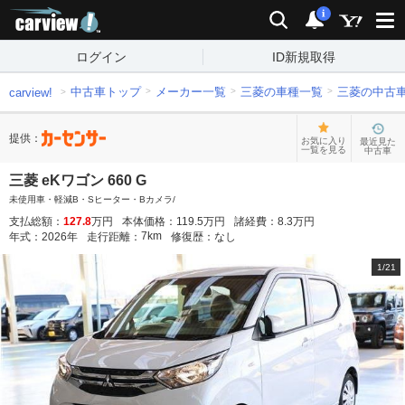
carview!
検索
通知
i
ログイン
ID新規取得
中古車トップ
メーカー一覧
三菱の車種一覧
三菱の中古
carview!
提供：
お気に入り
最近見た
一覧を見る
中古車
三菱 eKワゴン 660 G
未使用車・軽減B・Sヒーター・Bカメラ/
支払総額：
127.8
万円
本体価格：
119.5
万円
諸経費：
8.3
万円
7
km
年式：
2026
年
走行距離：
修復歴：
なし
1
/
21