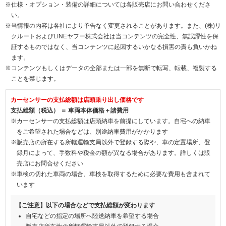
※仕様・オプション・装備の詳細については各販売店にお問い合わせくださ
い。
※当情報の内容は各社により予告なく変更されることがあります。また、(株)リ
クルートおよびLINEヤフー株式会社は当コンテンツの完全性、無誤謬性を保
証するものではなく、当コンテンツに起因するいかなる損害の責も負いかね
ます。
※コンテンツもしくはデータの全部または一部を無断で転写、転載、複製する
ことを禁じます。
カーセンサーの支払総額は店頭乗り出し価格です
支払総額（税込） ＝ 車両本体価格＋諸費用
※カーセンサーの支払総額は店頭納車を前提にしています。自宅への納車
をご希望された場合などは、別途納車費用がかかります
※販売店の所在する所轄運輸支局以外で登録する際や、車の定置場所、登
録月によって、手数料や税金の額が異なる場合があります。詳しくは販
売店にお問合せください
※車検の切れた車両の場合、車検を取得するために必要な費用も含まれて
います
【ご注意】以下の場合などで支払総額が変わります
自宅などの指定の場所へ陸送納車を希望する場合