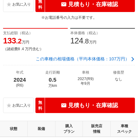
無
見積もり・在庫確認
料
※お電話番号の入力は不要です。
支払総額（税込）
本体価格（税込）
133
124
.2
.8
万円
万円
（諸経費8 .4 万円含む）
この車種の相場価格（平均本体価格：107万円）
年式
走行距離
車検
修復歴
2024
0.5
2027(R9)
なし
年9月
(R6)
万km
無
見積もり・在庫確認
料
購入
販売店
車種
状態
装備
プラン
情報
スペック