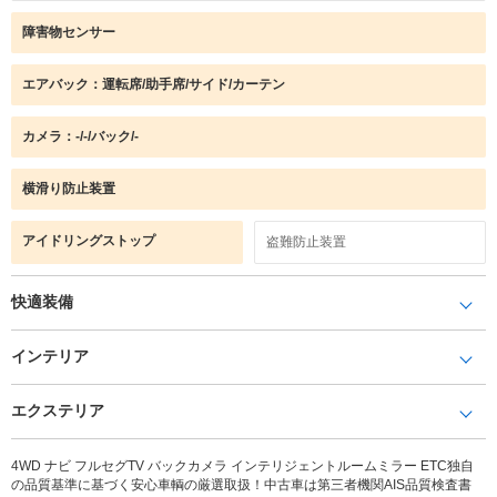
障害物センサー
エアバック：運転席/助手席/サイド/カーテン
カメラ：-/-/バック/-
横滑り防止装置
アイドリングストップ
盗難防止装置
快適装備
インテリア
エクステリア
4WD ナビ フルセグTV バックカメラ インテリジェントルームミラー ETC独自
の品質基準に基づく安心車輌の厳選取扱！中古車は第三者機関AIS品質検査書