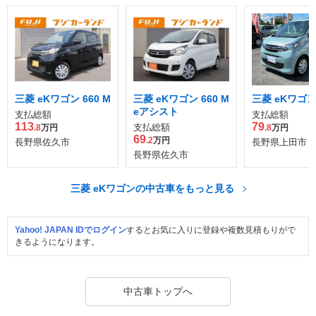
三菱 eKワゴン 660 M
三菱 eKワゴン 660 M
三菱 eKワゴン 
eアシスト
支払総額
支払総額
113
79
支払総額
.8
万円
.8
万円
69
.2
万円
長野県佐久市
長野県上田市
長野県佐久市
三菱 eKワゴンの中古車をもっと見る
Yahoo! JAPAN IDでログイン
するとお気に入りに登録や複数見積もりがで
きるようになります。
中古車トップへ