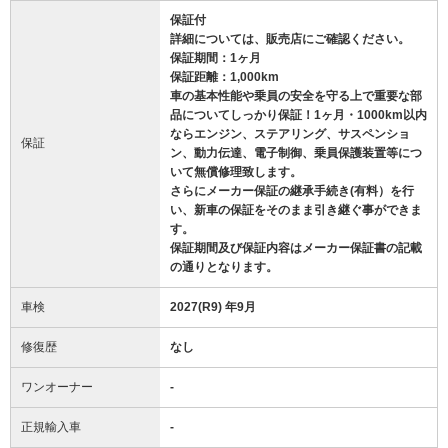
保証付
詳細については、販売店にご確認ください。
保証期間：1ヶ月
保証距離：1,000km
車の基本性能や乗員の安全を守る上で重要な部
品についてしっかり保証！1ヶ月・1000km以内
ならエンジン、ステアリング、サスペンショ
保証
ン、動力伝達、電子制御、乗員保護装置等につ
いて無償修理致します。
さらにメーカー保証の継承手続き(有料）を行
い、新車の保証をそのまま引き継ぐ事ができま
す。
保証期間及び保証内容はメーカー保証書の記載
の通りとなります。
車検
2027(R9) 年9月
修復歴
なし
ワンオーナー
-
正規輸入車
-