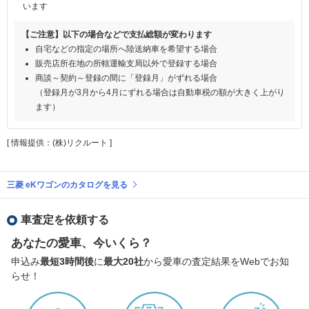
います
【ご注意】以下の場合などで支払総額が変わります
自宅などの指定の場所へ陸送納車を希望する場合
販売店所在地の所轄運輸支局以外で登録する場合
商談～契約～登録の間に「登録月」がずれる場合
（登録月が3月から4月にずれる場合は自動車税の額が大きく上がり
ます）
[ 情報提供：(株)リクルート ]
三菱 eKワゴンのカタログを見る
車査定を依頼する
あなたの愛車、今いくら？
申込み
最短3時間後
に
最大20社
から愛車の査定結果をWebでお知
らせ！