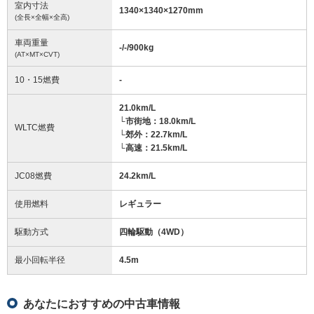
室内寸法
1340
×
1340
×
1270
mm
(全長×全幅×全高)
車両重量
-/-/900
kg
(AT×MT×CVT)
10・15燃費
-
21.0km/L
└市街地：18.0km/L
WLTC燃費
└郊外：22.7km/L
└高速：21.5km/L
JC08燃費
24.2km/L
使用燃料
レギュラー
駆動方式
四輪駆動（4WD）
最小回転半径
4.5
m
あなたにおすすめの中古車情報