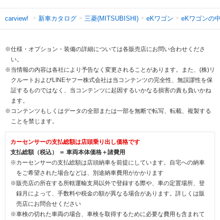
新車カタログ
三菱(MITSUBISHI)
eKワゴン
eKワゴンの
carview!
※仕様・オプション・装備の詳細については各販売店にお問い合わせくださ
い。
※当情報の内容は各社により予告なく変更されることがあります。また、(株)リ
クルートおよびLINEヤフー株式会社は当コンテンツの完全性、無誤謬性を保
証するものではなく、当コンテンツに起因するいかなる損害の責も負いかね
ます。
※コンテンツもしくはデータの全部または一部を無断で転写、転載、複製する
ことを禁じます。
カーセンサーの支払総額は店頭乗り出し価格です
支払総額（税込） ＝ 車両本体価格＋諸費用
※カーセンサーの支払総額は店頭納車を前提にしています。自宅への納車
をご希望された場合などは、別途納車費用がかかります
※販売店の所在する所轄運輸支局以外で登録する際や、車の定置場所、登
録月によって、手数料や税金の額が異なる場合があります。詳しくは販
売店にお問合せください
※車検の切れた車両の場合、車検を取得するために必要な費用も含まれて