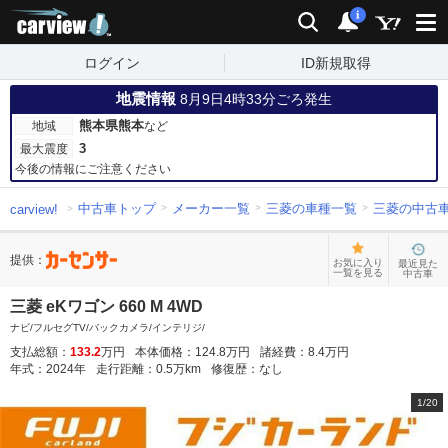
carview!
検索
通知
i
ログイン
ID新規取得
地震情報
8月9日4時33分ごろ発生
熊本県熊本
地域
など
3
最大震度
今後の情報にご注意ください
中古車トップ
メーカー一覧
三菱の車種一覧
三菱の中古
carview!
提供：
お気に入り
最近見た
一覧を見る
中古車
三菱 eKワゴン 660 M 4WD
ナビ/フルセグTV/バックカメラ/インテリジ/
支払総額：
133.2
万円
本体価格：
124.8
万円
諸経費：
8.4
万円
年式：
2024
年
走行距離：
0.5
万km
修復歴：
なし
1
/
20