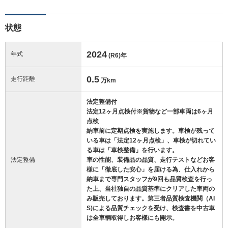
状態
2024
年式
(R6)
年
0.5
走行距離
万km
法定整備付
法定12ヶ月点検付※貨物など一部車両は6ヶ月
点検
納車前に定期点検を実施します。車検が残って
いる車は「法定12ヶ月点検」、車検が切れてい
る車は「車検整備」を行います。
法定整備
車の性能、装備品の品質、走行テストなどお客
様に「徹底した安心」を届ける為、仕入れから
納車まで専門スタッフが9回も品質検査を行っ
た上、当社独自の品質基準にクリアした車両の
み販売しております。第三者品質検査機関（AI
S)による品質チェックを受け、検査書を中古車
は全車輌取得しお客様にも開示。