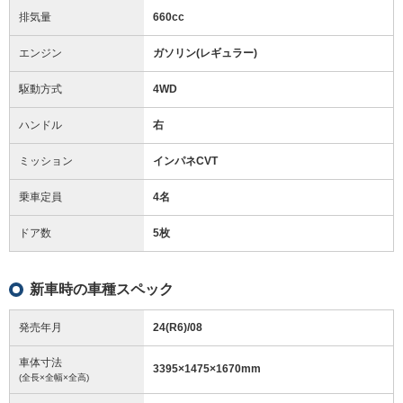
排気量
660cc
エンジン
ガソリン(レギュラー)
駆動方式
4WD
ハンドル
右
ミッション
インパネCVT
乗車定員
4名
ドア数
5枚
新車時の車種スペック
発売年月
24(R6)/08
車体寸法
3395
×
1475
×
1670
mm
(全長×全幅×全高)