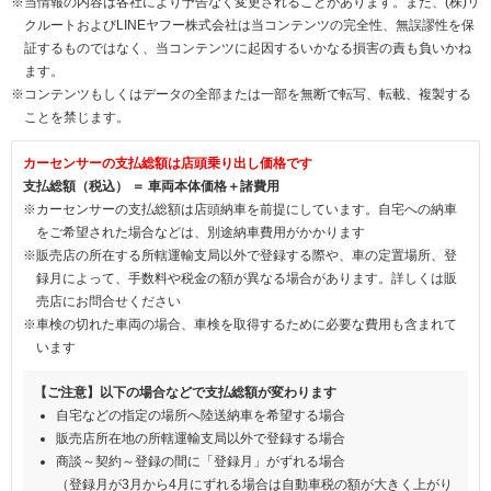
※当情報の内容は各社により予告なく変更されることがあります。また、(株)リ
クルートおよびLINEヤフー株式会社は当コンテンツの完全性、無誤謬性を保
証するものではなく、当コンテンツに起因するいかなる損害の責も負いかね
ます。
※コンテンツもしくはデータの全部または一部を無断で転写、転載、複製する
ことを禁じます。
カーセンサーの支払総額は店頭乗り出し価格です
支払総額（税込） ＝ 車両本体価格＋諸費用
※カーセンサーの支払総額は店頭納車を前提にしています。自宅への納車
をご希望された場合などは、別途納車費用がかかります
※販売店の所在する所轄運輸支局以外で登録する際や、車の定置場所、登
録月によって、手数料や税金の額が異なる場合があります。詳しくは販
売店にお問合せください
※車検の切れた車両の場合、車検を取得するために必要な費用も含まれて
います
【ご注意】以下の場合などで支払総額が変わります
自宅などの指定の場所へ陸送納車を希望する場合
販売店所在地の所轄運輸支局以外で登録する場合
商談～契約～登録の間に「登録月」がずれる場合
（登録月が3月から4月にずれる場合は自動車税の額が大きく上がり