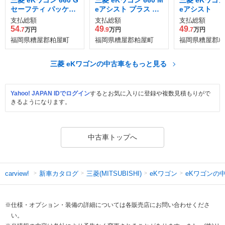
セーフティ パッケー
eアシスト プラス エ
eアシスト
ジ
ディション
支払総額
支払総額
支払総額
54
49
49
.7
万円
.9
万円
.7
万円
福岡県糟屋郡粕屋町
福岡県糟屋郡粕屋町
福岡県糟屋郡粕
三菱 eKワゴンの中古車をもっと見る
Yahoo! JAPAN IDでログイン
するとお気に入りに登録や複数見積もりがで
きるようになります。
中古車トップへ
新車カタログ
三菱(MITSUBISHI)
eKワゴン
eKワゴンの
carview!
※仕様・オプション・装備の詳細については各販売店にお問い合わせくださ
い。