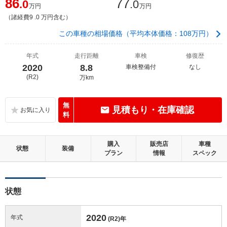
86
77
.0
.0
万円
万円
（諸経費9 .0 万円含む）
この車種の相場価格（平均本体価格：108万円）
年式
走行距離
車検
修復歴
2020
8.8
車検整備付
なし
(R2)
万km
無
見積もり・在庫確認
料
購入
販売店
車種
状態
装備
プラン
情報
スペック
状態
2020
年式
(R2)
年