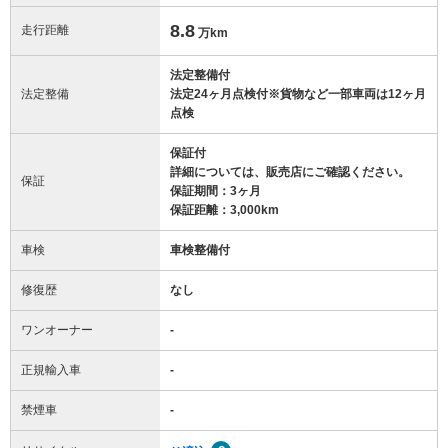
8.8
走行距離
万km
法定整備付
法定整備
法定24ヶ月点検付※貨物など一部車両は12ヶ月
点検
保証付
詳細については、販売店にご確認ください。
保証
保証期間：3ヶ月
保証距離：3,000km
車検
車検整備付
修復歴
なし
ワンオーナー
-
正規輸入車
-
禁煙車
-