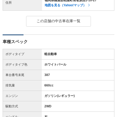
福岡県糟屋郡粕屋町長者原西1-10-27
住所
地図を見る（Yahoo!マップ）
この店舗の中古車在庫一覧
車種スペック
ボディタイプ
軽自動車
ボディタイプ色
ホワイトパール
車台番号末尾
387
排気量
660cc
エンジン
ガソリン(レギュラー)
駆動方式
2WD
ハンドル
右