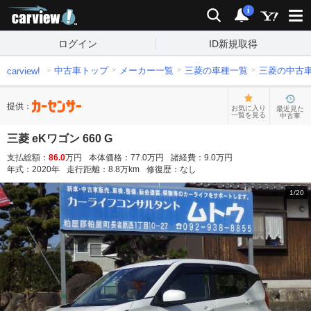
carview!
検索
通知
i
ログイン
ID新規取得
中古車トップ
メーカー一覧
三菱の車種一覧
三菱の中古
carview!
提供：
お気に入り
最近見た
一覧を見る
中古車
三菱 eKワゴン 660 G
支払総額：
86.0
万円
本体価格：
77.0
万円
諸経費：
9.0
万円
年式：
2020
年
走行距離：
8.8
万km
修復歴：
なし
1
/
20