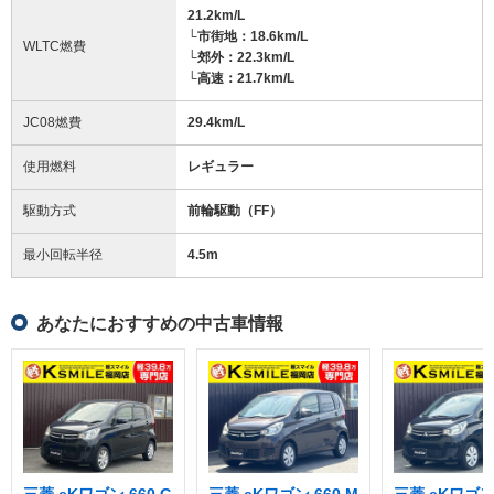
21.2km/L
└市街地：18.6km/L
WLTC燃費
└郊外：22.3km/L
└高速：21.7km/L
JC08燃費
29.4km/L
使用燃料
レギュラー
駆動方式
前輪駆動（FF）
最小回転半径
4.5
m
あなたにおすすめの中古車情報
三菱 eKワゴン 660 G
三菱 eKワゴン 660 M
三菱 eKワゴン 