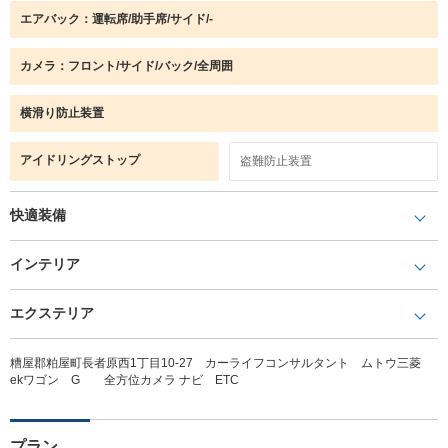
エアバック：運転席/助手席/サイド/-
カメラ：フロント/サイド/バック/全周囲
横滑り防止装置
アイドリングストップ
盗難防止装置
快適装備
インテリア
エクステリア
糟屋郡粕屋町長者原西1丁目10-27 カーライフコンサルタント ムトウ三菱
ekワゴン G 全方位カメラ ナビ ETC
プラン