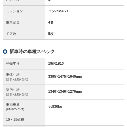
ミッション
インパネCVT
乗車定員
4名
ドア数
5枚
新車時の車種スペック
発売年月
19(R1)/10
車体寸法
3395
×
1475
×
1640
mm
(全長×全幅×全高)
室内寸法
1340
×
1340
×
1270
mm
(全長×全幅×全高)
車両重量
-/-/830
kg
(AT×MT×CVT)
10・15燃費
-