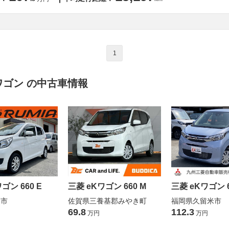
1
ワゴン の中古車情報
ゴン 660 E
三菱 eKワゴン 660 M
三菱 eKワゴン 6
栖市
佐賀県三養基郡みやき町
福岡県久留米市
69.8
112.3
万円
万円