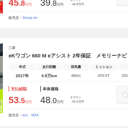
45
39
.8
.8
万円
万円
: 46.8万円
販売店：
Simap-on
三菱
eKワゴン 660 M eアシスト 2年保証 メモリーナ
年式
走行距離
排気量
ミッション
2017年
4.9万km
660cc
AT/CVT
20
支払総額
本体価格
53
48
Aプラン
.5
.0
万円
万円
: 55.0万円
販売店：
eco MAX