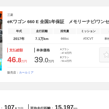
三菱
eKワゴン 660 E 全国1年保証 メモリーナビ/ワン
年式
走行距離
排気量
ミッション
2017年
7.1万km
660cc
AT/CVT
車
Aプラン
支払総額
本体価格
: 47.8万円
46
39
Bプラン
.8
.0
万円
万円
: 53.4万円
販売店：
カールミア
107
15,197
：
平均走行距離：
.8
万円
km