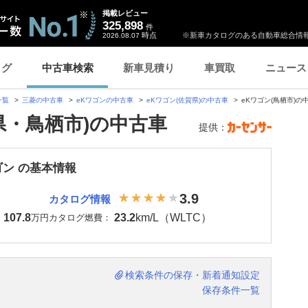
掲載レビュー
325,898
件
時点
※新車カタログのある自動車総合情報
2026.08.07
ログ
中古車検索
新車見積り
車買取
ニュース
一覧
三菱の中古車
eKワゴンの中古車
eKワゴン(佐賀県)の中古車
eKワゴン(鳥栖市)の
県・鳥栖市)の中古車
提供：
ゴン の基本情報
3.9
カタログ情報
107.8
23.2
km/L（WLTC）
：
万円
カタログ燃費：
検索条件の保存・新着通知設定
保存条件一覧