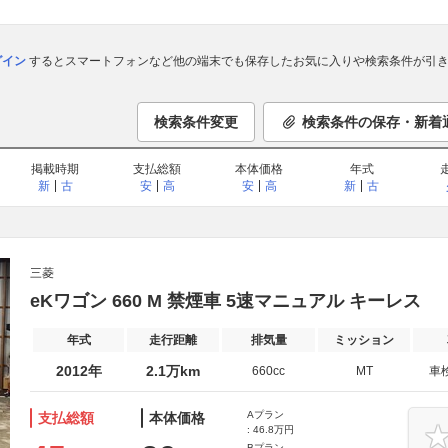
ログイン
するとスマートフォンなど他の端末でも保存したお気に入りや検索条件が引き
検索条件変更
検索条件の保存・新着
掲載時期
支払総額
本体価格
年式
新
古
安
高
安
高
新
古
三菱
eKワゴン 660 M 禁煙車 5速マニュアル キーレス
年式
走行距離
排気量
ミッション
2012年
2.1万km
660cc
MT
車
Aプラン
支払総額
本体価格
: 46.8万円
Bプラン