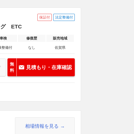
保証付
法定整備付
セグ ETC
車検
修復歴
販売地域
検整備付
なし
佐賀県
無
見積もり・在庫確認
料
相場情報を見る