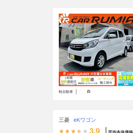
白
軽自動車
三菱
eKワゴン
3.9
平均本体価格