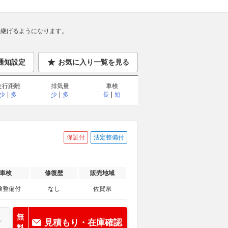
継げるようになります。
通知設定
お気に入り一覧を見る
走行距離
排気量
車検
少
多
少
多
長
短
保証付
法定整備付
車検
修復歴
販売地域
検整備付
なし
佐賀県
無
見積もり・在庫確認
料