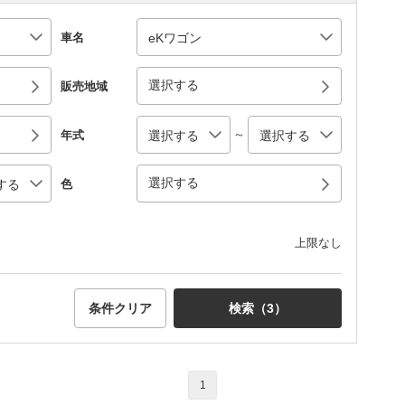
車名
選択する
販売地域
～
年式
選択する
色
上限なし
条件クリア
検索（
3
）
1