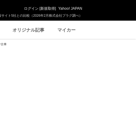
ログイン
[
新規取得
]
Yahoo! JAPAN
サイト5社との比較（2026年2月株式会社プラグ調べ）
オリジナル記事
マイカー
中古車