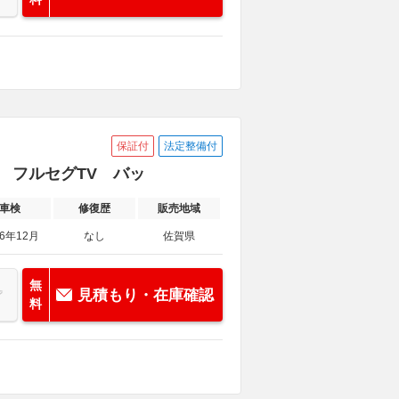
保証付
法定整備付
ビ フルセグTV バッ
車検
修復歴
販売地域
26年12月
なし
佐賀県
無
見積もり・在庫確認
料