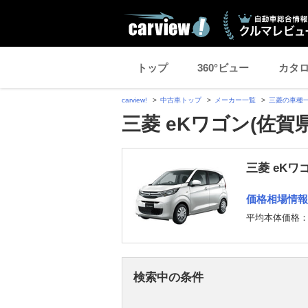
トップ
360°ビュー
カタ
carview!
中古車トップ
メーカー一覧
三菱の車種
三菱 eKワゴン(佐賀
三菱 eKワ
価格相場情報
平均本体価格
検索中の条件