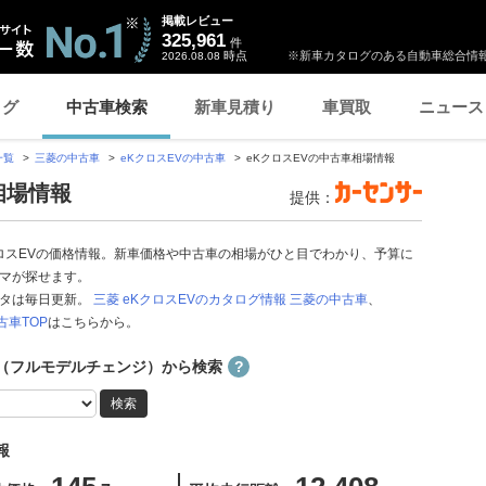
掲載レビュー
325,961
件
時点
※新車カタログのある自動車総合情報
2026.08.08
ログ
中古車検索
新車見積り
車買取
ニュース
一覧
三菱の中古車
eKクロスEVの中古車
eKクロスEVの中古車相場情報
相場情報
提供：
クロスEVの価格情報。新車価格や中古車の相場がひと目でわかり、予算に
マが探せます。
ータは毎日更新。
三菱 eKクロスEVのカタログ情報
三菱の中古車
、
中古車TOP
はこちらから。
（フルモデルチェンジ）から検索
報