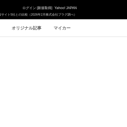
ログイン
[
新規取得
]
Yahoo! JAPAN
サイト5社との比較（2026年2月株式会社プラグ調べ）
オリジナル記事
マイカー