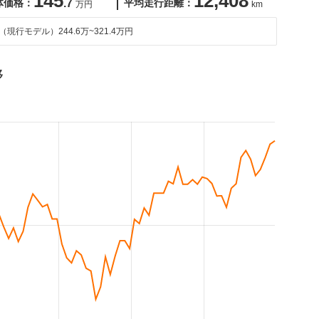
145
12,408
体価格：
.7
平均走行距離：
万円
km
（現行モデル）
244.6万~321.4万円
移