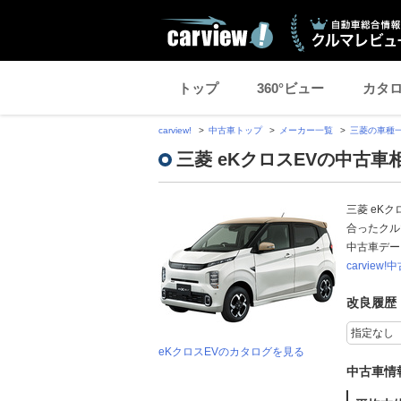
トップ
360°ビュー
カタ
carview!
中古車トップ
メーカー一覧
三菱の車種
三菱 eKクロスEVの中古車
三菱 eK
合ったクル
中古車デ
carview!
改良履歴
eKクロスEVのカタログを見る
中古車情