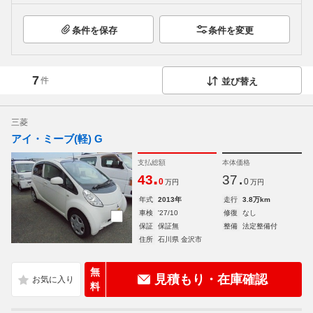
条件を保存
条件を変更
7
件
並び替え
三菱
アイ・ミーブ(軽) G
支払総額
本体価格
.
.
43
37
0
0
万円
万円
年式
2013年
走行
3.8万km
車検
'27/10
修復
なし
保証
保証無
整備
法定整備付
住所
石川県 金沢市
無
見積もり・在庫確認
料