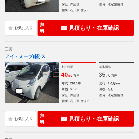
保証
保証無
整備
法定整備付
住所
石川県 金沢市
無
見積もり・在庫確認
料
三菱
アイ・ミーブ(軽) X
支払総額
本体価格
.
.
40
35
0
0
万円
万円
年式
2015年
走行
6.0万km
車検
'28/6
修復
なし
保証
保証無
整備
法定整備付
住所
石川県 金沢市
無
見積もり・在庫確認
料