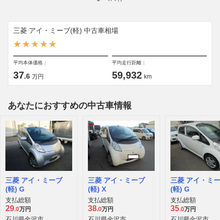
三菱 アイ・ミーブ(軽) 中古車相場
平均本体価格：
平均走行距離：
37
59,932
.6
万円
km
あなたにおすすめの中古車情報
三菱 アイ・ミーブ
三菱 アイ・ミーブ
三菱 アイ・ミ
(軽) G
(軽) X
(軽) G
支払総額
支払総額
支払総額
29
38
35
.0
万円
.0
万円
.0
万円
石川県金沢市
石川県金沢市
石川県金沢市