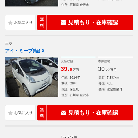
住所
石川県 金沢市
無
見積もり・在庫確認
料
三菱
アイ・ミーブ(軽) X
支払総額
本体価格
.
.
39
30
0
0
万円
万円
年式
2014年
走行
7.9万km
車検
'28/4
修復
なし
保証
保証無
整備
法定整備付
住所
石川県 金沢市
無
見積もり・在庫確認
料
1
〜
7
/
7
件