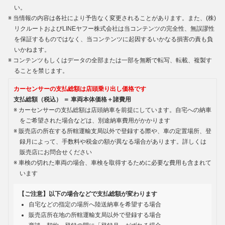
い。
当情報の内容は各社により予告なく変更されることがあります。また、(株)
リクルートおよびLINEヤフー株式会社は当コンテンツの完全性、無誤謬性
を保証するものではなく、当コンテンツに起因するいかなる損害の責も負
いかねます。
コンテンツもしくはデータの全部または一部を無断で転写、転載、複製す
ることを禁じます。
カーセンサーの支払総額は店頭乗り出し価格です
支払総額（税込） ＝ 車両本体価格＋諸費用
カーセンサーの支払総額は店頭納車を前提にしています。自宅への納車
をご希望された場合などは、別途納車費用がかかります
販売店の所在する所轄運輸支局以外で登録する際や、車の定置場所、登
録月によって、手数料や税金の額が異なる場合があります。詳しくは
販売店にお問合せください
車検の切れた車両の場合、車検を取得するために必要な費用も含まれて
います
【ご注意】以下の場合などで支払総額が変わります
自宅などの指定の場所へ陸送納車を希望する場合
販売店所在地の所轄運輸支局以外で登録する場合