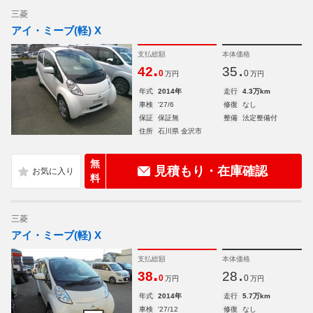
三菱
アイ・ミーブ(軽) X
支払総額
本体価格
.
.
42
35
0
0
万円
万円
年式
2014年
走行
4.3万km
車検
'27/6
修復
なし
保証
保証無
整備
法定整備付
住所
石川県 金沢市
無
見積もり・在庫確認
料
三菱
アイ・ミーブ(軽) X
支払総額
本体価格
.
.
38
28
0
0
万円
万円
年式
2014年
走行
5.7万km
車検
'27/12
修復
なし