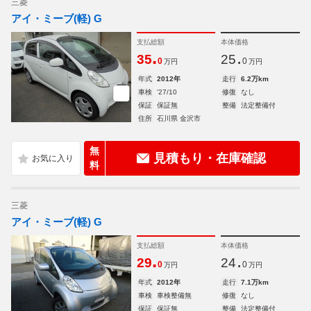
三菱
アイ・ミーブ(軽) G
支払総額
本体価格
.
.
35
25
0
0
万円
万円
年式
2012年
走行
6.2万km
車検
'27/10
修復
なし
保証
保証無
整備
法定整備付
住所
石川県 金沢市
無
見積もり・在庫確認
料
三菱
アイ・ミーブ(軽) G
支払総額
本体価格
.
.
29
24
0
0
万円
万円
年式
2012年
走行
7.1万km
車検
車検整備無
修復
なし
保証
保証無
整備
法定整備付