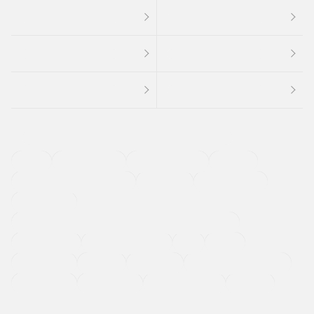
４ＷＤ
定期点検記録簿
ワンオーナーカー
福祉車両
メーカー系販売店取り扱い車
修復歴無し
アルミホイール
寒冷地仕様車
過給機設定モデル（ターボ・スーパーチャージャーなど)
ETC
CDプレーヤー
カーナビゲーション
禁煙車
法定整備付き
保証付き
エアバッグ
ディスチャージドランプ
支払総顔あり
クーポンあり
車両品質評価書付
新着車両