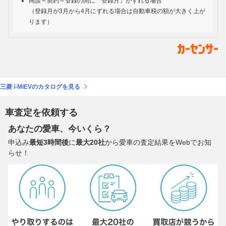
商談～契約～登録の間に「登録月」がずれる場合
（登録月が3月から4月にずれる場合は自動車税の額が大きく上が
ります）
三菱 i-MiEVのカタログを見る
車査定を依頼する
あなたの愛車、今いくら？
申込み
最短3時間後
に
最大20社
から愛車の査定結果をWebでお知
らせ！