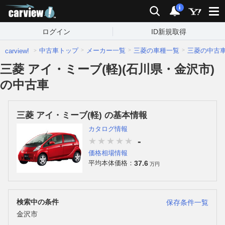
carview!
検索
通知
i
ログイン
ID新規取得
中古車トップ
メーカー一覧
三菱の車種一覧
三菱の中古
carview!
三菱 アイ・ミーブ(軽)(石川県・金沢市)
の中古車
三菱 アイ・ミーブ(軽) の基本情報
カタログ情報
-
価格相場情報
37.6
平均本体価格：
万円
検索中の条件
保存条件一覧
金沢市