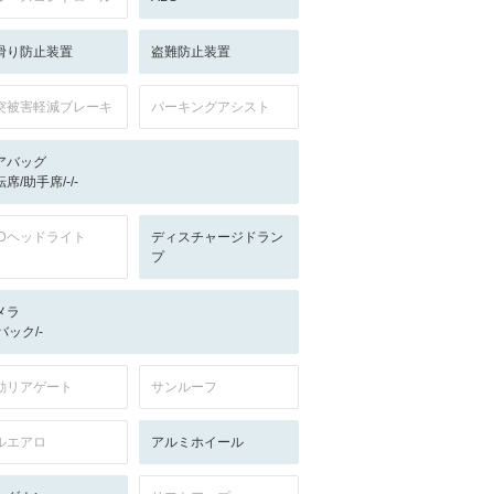
滑り防止装置
盗難防止装置
突被害軽減ブレーキ
パーキングアシスト
アバッグ
席/助手席/-/-
EDヘッドライト
ディスチャージドラン
プ
メラ
-/バック/-
動リアゲート
サンルーフ
ルエアロ
アルミホイール