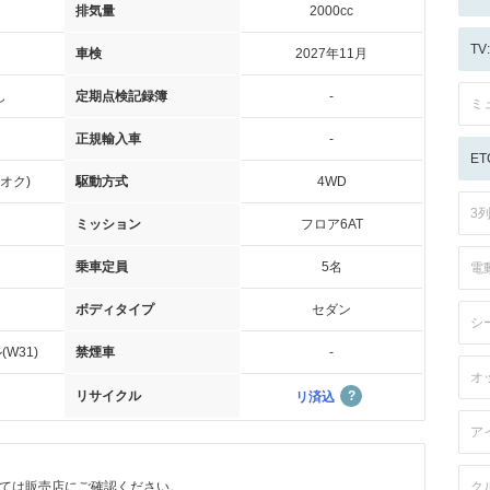
排気量
2000cc
T
車検
2027年11月
し
定期点検記録簿
-
ミ
正規輸入車
-
ET
オク)
駆動方式
4WD
3
ミッション
フロア6AT
乗車定員
5名
電
ボディタイプ
セダン
シ
W31)
禁煙車
-
オ
リサイクル
リ済込
ア
ては販売店にご確認ください。
ク