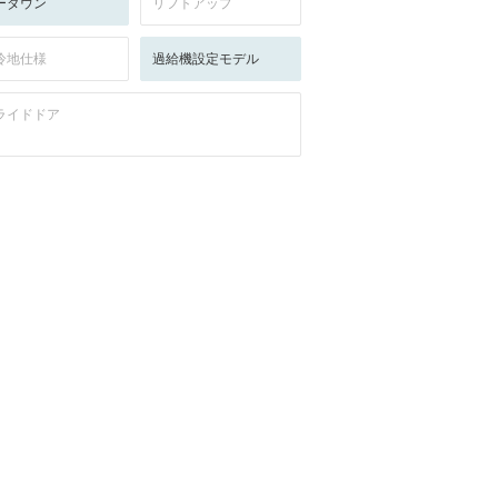
ーダウン
リフトアップ
冷地仕様
過給機設定モデル
ライドドア