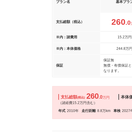
プラン名
基本プラ
260
.0
支払総額（税込）
※内：諸費用
15
.2
万円
※内：本体価格
244
.8
万
保証無
保証
無償・有償保証と
なります。
260
支払総額
.0
本体
万円
(税込)
（諸経費15.2万円含む）
年式
2010年
走行距離
8.8万km
車検
2027