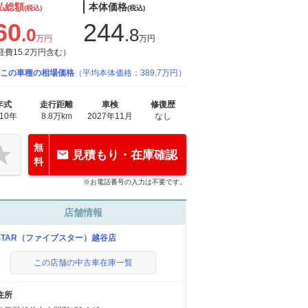
払総額
本体価格
(税込)
(税込)
60
244
.0
.8
万円
万円
経費15.2万円含む）
この車種の相場価格
（平均本体価格：389.7万円）
年式
走行距離
車検
修復歴
010年
8.8万km
2027年11月
なし
無
見積もり・在庫確認
料
※お電話番号の入力は不要です。
店舗情報
-STAR（ファイブスター）越谷店
この店舗の中古車在庫一覧
住所