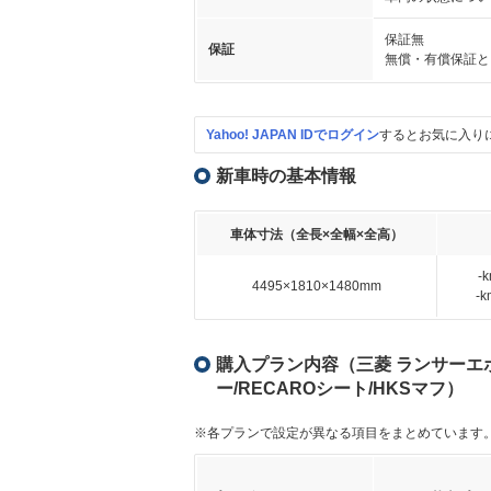
保証無
保証
無償・有償保証と
Yahoo! JAPAN IDでログイン
するとお気に入り
新車時の基本情報
車体寸法（全長×全幅×全高）
-
4495×1810×1480mm
-
購入プラン内容（三菱 ランサーエボリ
ー/RECAROシート/HKSマフ）
※各プランで設定が異なる項目をまとめています