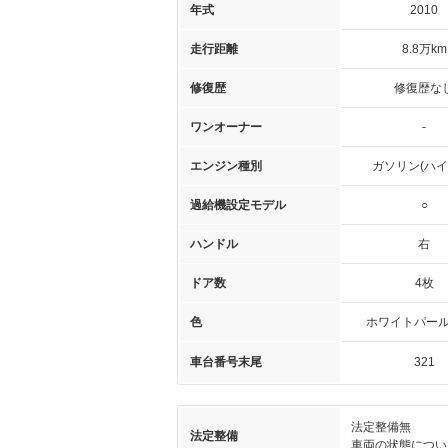
年式
2010
走行距離
8.8万km
修復歴
修復歴な
ワンオーナー
-
エンジン種別
ガソリン(ハイ
過給機設定モデル
○
ハンドル
右
ドア数
4枚
色
ホワイトパール(
車台番号末尾
321
法定整備無
法定整備
車両の状態につい