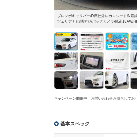
ブレンボキャリパー/D席社外レカロシート/N席純
ツェリアナビ/地デジ/バックカメラ/純正18AW/
キャンペーン開催中！お問い合わせお待ちしており
基本スペック