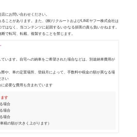
売店にお問い合わせください。
ることがあります。また、(株)リクルートおよびLINEヤフー株式会社は
のではなく、当コンテンツに起因するいかなる損害の責も負いかねます。
無断で転写、転載、複製することを禁じます。
す
しています。自宅への納車をご希望された場合などは、別途納車費用が
る際や、車の定置場所、登録月によって、手数料や税金の額が異なる場
ださい
めに必要な費用も含まれています
ります
る場合
る場合
る場合
動車税の額が大きく上がります）