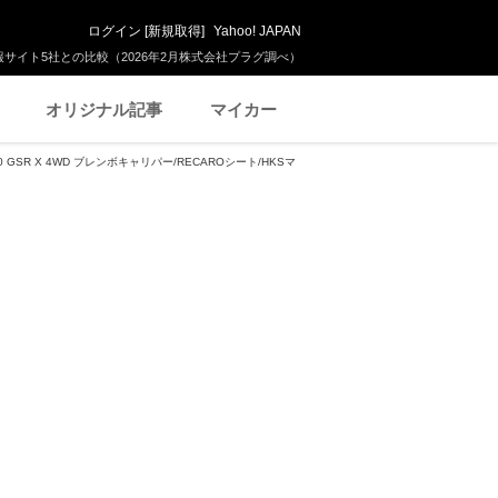
ログイン
[
新規取得
]
Yahoo! JAPAN
サイト5社との比較（2026年2月株式会社プラグ調べ）
オリジナル記事
マイカー
GSR X 4WD ブレンボキャリパー/RECAROシート/HKSマ