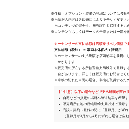
※仕様・オプション・装備の詳細については各販
※当情報の内容は各販売店により予告なく変更され
当コンテンツの完全性、無誤謬性を保証するも
※コンテンツもしくはデータの全部または一部を
カーセンサーの支払総額は店頭乗り出し価格で
支払総額（税込） ＝ 車両本体価格＋諸費用
※カーセンサーの支払総額は店頭納車を前提に
かかります
※販売店の所在する所轄運輸支局以外で登録す
合があります。詳しくは販売店にお問合せく
※車検の切れた車両の場合、車検を取得するた
【ご注意】以下の場合などで支払総額が変わ
自宅などの指定の場所へ陸送納車を希望す
販売店所在地の所轄運輸支局以外で登録す
商談～契約～登録の間に「登録月」がずれ
（登録月が3月から4月にずれる場合は自