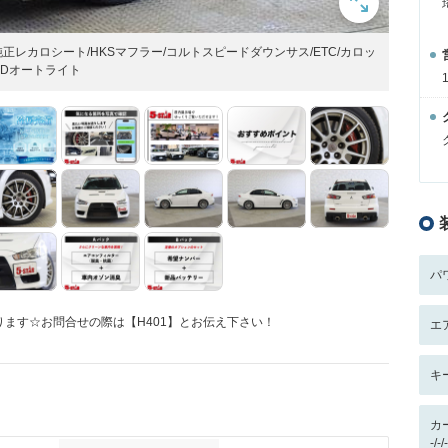
正レカロシート/HKSマフラー/コルトスピードダウンサス/ETC/カロッ
HIDオートライト
パ
ます☆お問合せの際は【H401】とお伝え下さい！
エ
キ
カ
-/