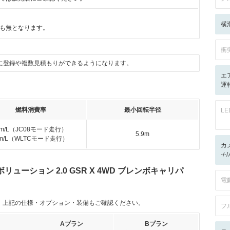
横
も無となります。
衝
に登録や複数見積もりができるようになります。
エ
運転
燃料消費率
最小回転半径
L
km/L（JC08モード走行）
5.9m
km/L（WLTCモード走行）
カ
-/
ューション 2.0 GSR X 4WD ブレンボキャリパ
電
。上記の仕様・オプション・装備もご確認ください。
フ
Aプラン
Bプラン