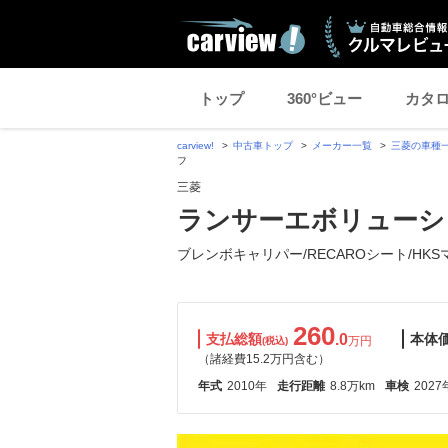
トップ
360°ビュー
カタ
carview!
中古車トップ
メーカー一覧
三菱の車種
フ
三菱
ランサーエボリューション 
ブレンボキャリパー/RECAROシート/HKS
260
支払総額
.0
本体
万円
(税込)
（諸経費15.2万円含む）
年式
2010年
走行距離
8.8万km
車検
2027