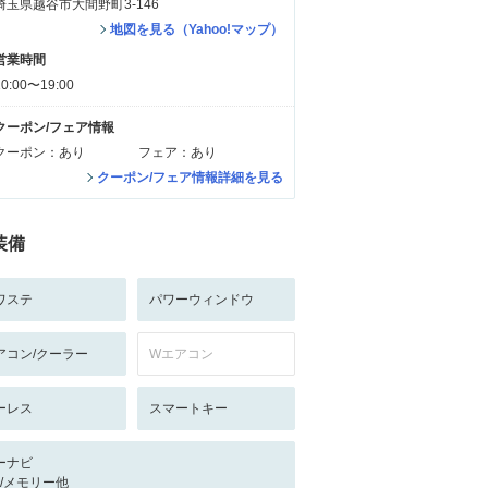
埼玉県越谷市大間野町3-146
地図を見る（Yahoo!マップ）
営業時間
10:00〜19:00
クーポン/フェア情報
クーポン：あり
フェア：あり
クーポン/フェア情報詳細を見る
装備
ワステ
パワーウィンドウ
アコン/クーラー
Wエアコン
ーレス
スマートキー
ーナビ
-/-/メモリー他