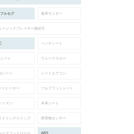
V:フルセグ
後席モニター
ュージックプレイヤー接続可
C
ベンチシート
列シート
ウォークスルー
動シート
シートエアコン
ートヒーター
フルフラットシート
ットマン
本革シート
イドリングストップ
障害物センサー
ルーズコントロール
ABS