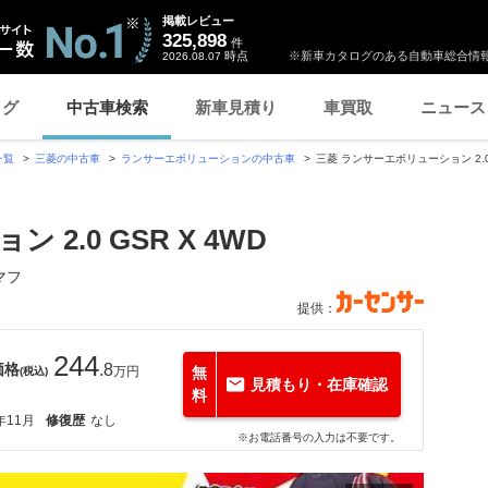
掲載レビュー
325,898
件
時点
※新車カタログのある自動車総合情報
2026.08.07
ログ
中古車検索
新車見積り
車買取
ニュース
一覧
三菱の中古車
ランサーエボリューションの中古車
三菱 ランサーエボリューション 2.0 
2.0 GSR X 4WD
マフ
提供：
244
価格
.8
万円
無
(税込)
見積もり・在庫確認
料
年11月
修復歴
なし
※お電話番号の入力は不要です。