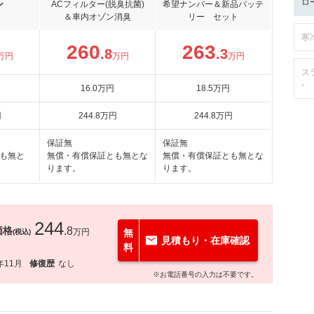
ロ
ン
ACフィルター(脱臭抗菌)
希望ナンバー＆新品バッテ
＆車内オゾン消臭
リー セット
寒
260
263
.8
.3
万円
万円
万円
ス
-
16
.0
万円
18
.5
万円
円
244
.8
万円
244
.8
万円
保証無
保証無
も無と
無償・有償保証とも無とな
無償・有償保証とも無とな
ります。
ります。
244
価格
.8
万円
無
(税込)
見積もり・在庫確認
料
年11月
修復歴
なし
※お電話番号の入力は不要です。