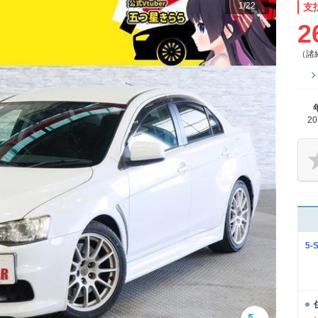
1
/
22
支
2
（諸
2
5