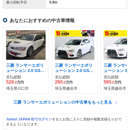
最小回転半径
5.9
m
あなたにおすすめの中古車情報
三菱 ランサーエボリ
三菱 ランサーエボリ
三菱 ランサー
ューション 2.0 GSR
ューション 2.0 GSR
ューション 2.
VIII 4WD
X 4WD
イナルエディ
支払総額
支払総額
支払総額
4WD
526
260
565
.0
万円
.0
万円
.0
万円
埼玉県川口市
埼玉県越谷市
埼玉県越谷市
三菱 ランサーエボリューションの中古車をもっと見る
Yahoo! JAPAN IDでログイン
するとお気に入りに登録や複数見積もりがで
きるようになります。