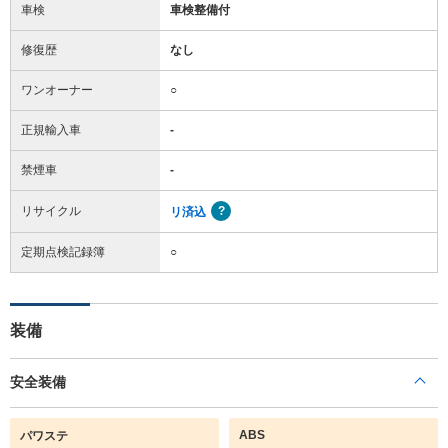
車検
車検整備付
修復歴
なし
ワンオーナー
○
正規輸入車
-
禁煙車
-
リサイクル
リ済込
定期点検記録簿
○
装備
安全装備
ABS
パワステ