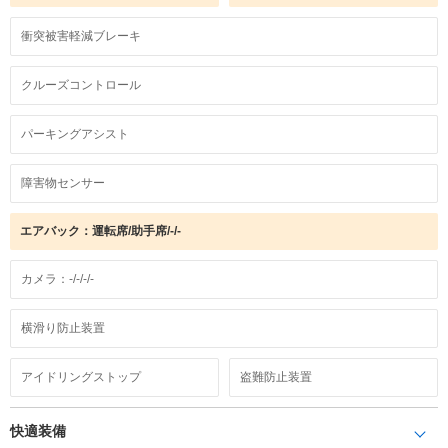
衝突被害軽減ブレーキ
クルーズコントロール
パーキングアシスト
障害物センサー
エアバック：運転席/助手席/-/-
カメラ：-/-/-/-
横滑り防止装置
アイドリングストップ
盗難防止装置
快適装備