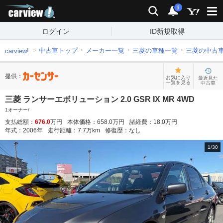
carview!
検索
通知
i
ログイン
ID新規取得
中古車トップ
メーカー一覧
三菱の車種一覧
三菱の中古
carview!
提供：
お気に入り
最近見た
一覧を見る
中古車
三菱 ランサーエボリューション 2.0 GSR IX MR 4WD
1オーナー/
支払総額：
676.0
万円
本体価格：
658.0
万円
諸経費：
18.0
万円
年式：
2006
年
走行距離：
7.7
万km
修復歴：
なし
1
/
30