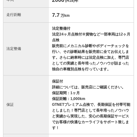
(H18)
年
7.7
走行距離
万km
法定整備付
法定24ヶ月点検付※貨物など一部車両は12ヶ月
点検
販売前にメカニカル診断やボディーチェックを
法定整備
行い、その診断結果を販売前に全てお伝えしま
す。さらに納車時には法定点検に加え、専門店
としての実績と長年培ったノウハウが詰まった
独自の車種別点検を行っています。
保証付
詳細については、販売店にご確認ください。
保証期間：1ヶ月
保証距離：1,000km
保証
GTNETプレミアム点検で、長期保証を付帯可能
としました！専門店として長年培ったノウハウ
と実績から実現した、安心の長期保証サービス
でお客様の快適なカーライフをサポート致しま
す！