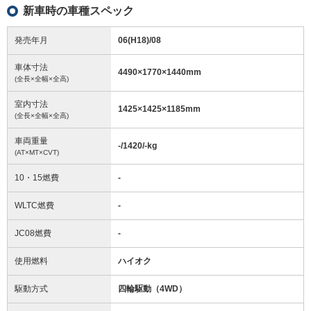
新車時の車種スペック
発売年月
06(H18)/08
車体寸法
4490
×
1770
×
1440
mm
(全長×全幅×全高)
室内寸法
1425
×
1425
×
1185
mm
(全長×全幅×全高)
車両重量
-/1420/-
kg
(AT×MT×CVT)
10・15燃費
-
WLTC燃費
-
JC08燃費
-
使用燃料
ハイオク
駆動方式
四輪駆動（4WD）