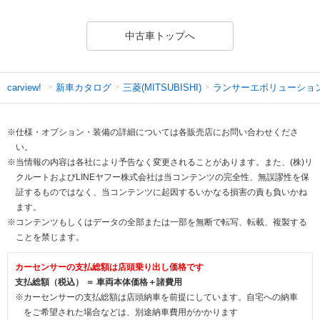
中古車トップへ
新車カタログ
三菱(MITSUBISHI)
ランサーエボリューショ
carview!
※仕様・オプション・装備の詳細については各販売店にお問い合わせくださ
い。
※当情報の内容は各社により予告なく変更されることがあります。また、(株)リ
クルートおよびLINEヤフー株式会社は当コンテンツの完全性、無誤謬性を保
証するものではなく、当コンテンツに起因するいかなる損害の責も負いかね
ます。
※コンテンツもしくはデータの全部または一部を無断で転写、転載、複製する
ことを禁じます。
カーセンサーの支払総額は店頭乗り出し価格です
支払総額（税込） ＝ 車両本体価格＋諸費用
※カーセンサーの支払総額は店頭納車を前提にしています。自宅への納車
をご希望された場合などは、別途納車費用がかかります