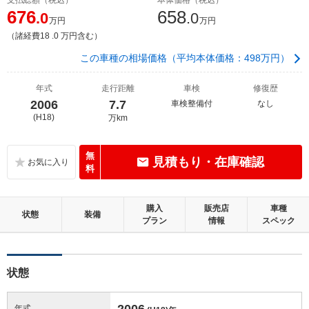
676
658
.0
.0
万円
万円
（諸経費18 .0 万円含む）
この車種の相場価格（平均本体価格：498万円）
年式
走行距離
車検
修復歴
2006
7.7
車検整備付
なし
(H18)
万km
無
見積もり・在庫確認
料
購入
販売店
車種
状態
装備
プラン
情報
スペック
状態
2006
年式