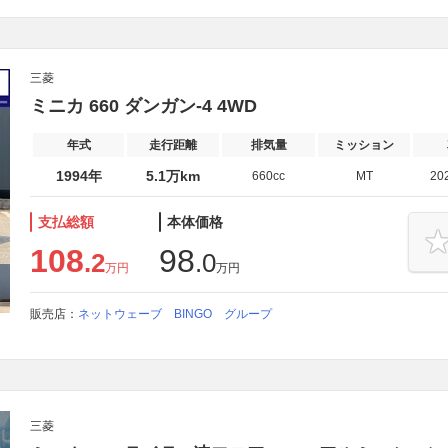
三菱
ミニカ 660 ダンガン-4 4WD
年式
走行距離
排気量
ミッション
1994年
5.1万km
660cc
MT
20
支払総額
本体価格
108
98
.2
.0
万円
万円
販売店：
ネットウェーブ BINGO グループ
三菱