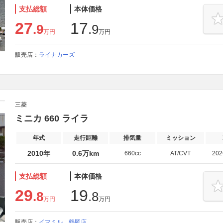
支払総額
本体価格
27
17
.9
.9
万円
万円
販売店：
ライナカーズ
三菱
ミニカ 660 ライラ
年式
走行距離
排気量
ミッション
2010年
0.6万km
660cc
AT/CVT
20
支払総額
本体価格
29
19
.8
.8
万円
万円
販売店：
イマミル 鶴岡店