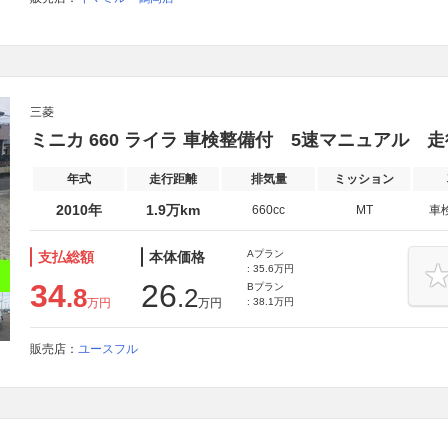
三菱
ミニカ 660 ライラ 車検整備付 5速マニュアル 走行
年式
走行距離
排気量
ミッション
2010年
1.9万km
660cc
MT
車
Aプラン
支払総額
本体価格
: 35.6万円
34
26
Bプラン
.8
.2
万円
万円
: 38.1万円
販売店：
ユースフル