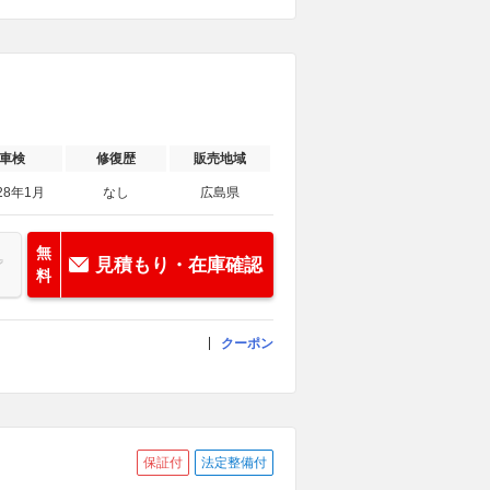
車検
修復歴
販売地域
28年1月
なし
広島県
無
見積もり・在庫確認
料
クーポン
保証付
法定整備付