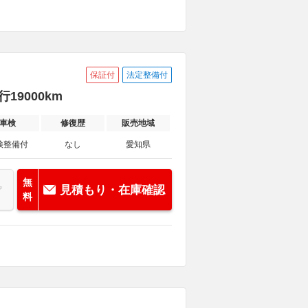
保証付
法定整備付
19000km
車検
修復歴
販売地域
検整備付
なし
愛知県
無
見積もり・在庫確認
料