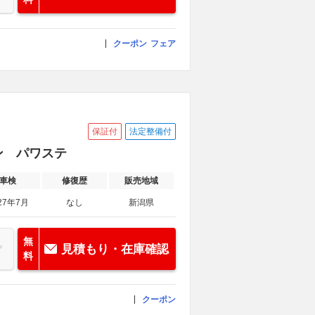
クーポン
フェア
保証付
法定整備付
ン パワステ
車検
修復歴
販売地域
27年7月
なし
新潟県
無
見積もり・在庫確認
料
クーポン