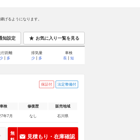
継げるようになります。
通知設定
お気に入り一覧を見る
走行距離
排気量
車検
少
多
少
多
長
短
保証付
法定整備付
車検
修復歴
販売地域
27年7月
なし
石川県
無
見積もり・在庫確認
料