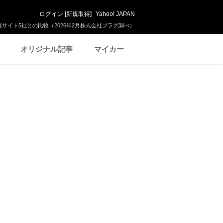
ログイン
[
新規取得
]
Yahoo! JAPAN
サイト5社との比較（2026年2月株式会社プラグ調べ）
オリジナル記事
マイカー