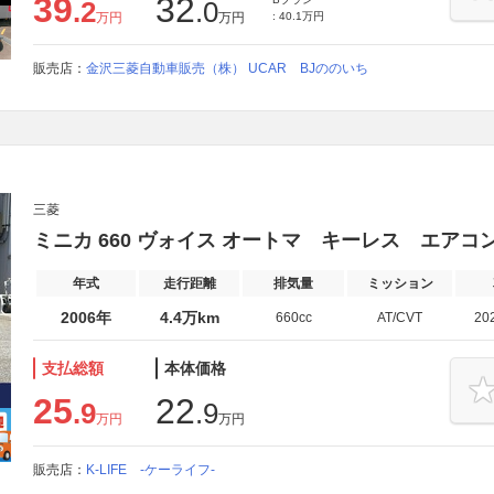
39
32
.2
.0
万円
万円
: 40.1万円
販売店：
金沢三菱自動車販売（株） UCAR BJののいち
三菱
ミニカ 660 ヴォイス オートマ キーレス エアコ
年式
走行距離
排気量
ミッション
2006年
4.4万km
660cc
AT/CVT
20
支払総額
本体価格
25
22
.9
.9
万円
万円
販売店：
K‐LIFE ‐ケーライフ‐