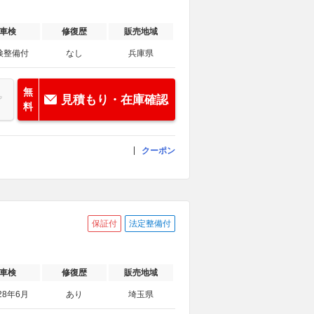
車検
修復歴
販売地域
検整備付
なし
兵庫県
無
見積もり・在庫確認
料
クーポン
保証付
法定整備付
車検
修復歴
販売地域
28年6月
あり
埼玉県