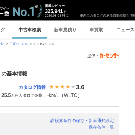
掲載レビュー
325,941
件
時点
※新車カタログのある自動車総合情報
2026.08.08
ログ
中古車検索
新車見積り
車買取
ニュース
一覧
三菱の中古車
ミニカの中古車
提供：
 の基本情報
3.6
カタログ情報
25.5
-
km/L（WLTC）
：
万円
カタログ燃費：
検索条件の保存・新着通知設定
保存条件一覧