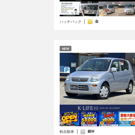
金
ハッチバック
NEW
銀M
軽自動車