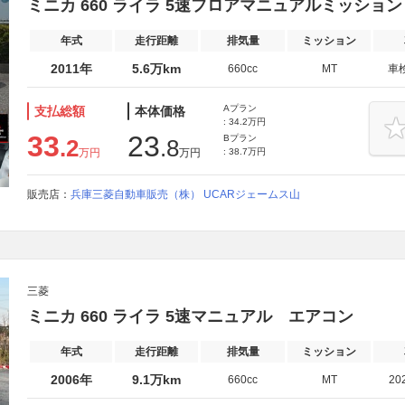
ミニカ 660 ライラ 5速フロアマニュアルミッション
年式
走行距離
排気量
ミッション
2011年
5.6万km
660cc
MT
車
Aプラン
支払総額
本体価格
: 34.2万円
33
23
Bプラン
.2
.8
万円
万円
: 38.7万円
販売店：
兵庫三菱自動車販売（株） UCARジェームス山
三菱
ミニカ 660 ライラ 5速マニュアル エアコン
年式
走行距離
排気量
ミッション
2006年
9.1万km
660cc
MT
20