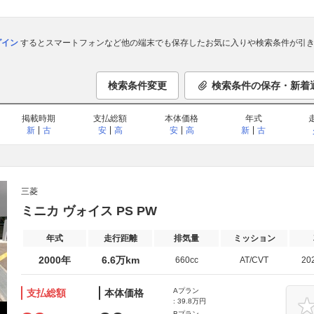
ログイン
するとスマートフォンなど他の端末でも保存したお気に入りや検索条件が引き
検索条件変更
検索条件の保存・新着
掲載時期
支払総額
本体価格
年式
新
古
安
高
安
高
新
古
三菱
ミニカ ヴォイス PS PW
年式
走行距離
排気量
ミッション
2000年
6.6万km
660cc
AT/CVT
20
Aプラン
支払総額
本体価格
: 39.8万円
Bプラン