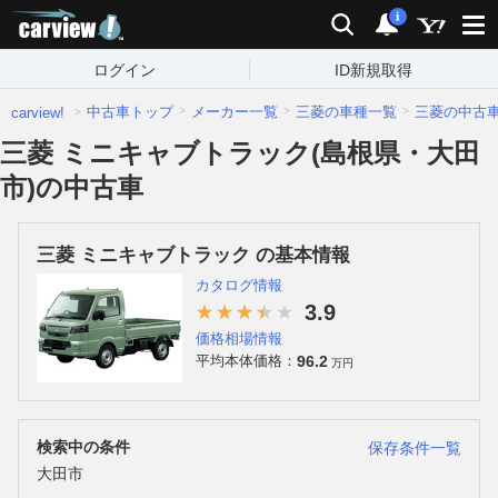
carview!
検索
通知
i
ログイン
ID新規取得
中古車トップ
メーカー一覧
三菱の車種一覧
三菱の中古
carview!
三菱 ミニキャブトラック(島根県・大田
市)の中古車
三菱 ミニキャブトラック の基本情報
カタログ情報
3.9
価格相場情報
96.2
平均本体価格：
万円
検索中の条件
保存条件一覧
大田市