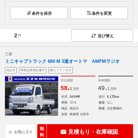
条件を保存
条件を変更
2
件
並び替え
三菱
ミニキャブトラック 660 M 3速オートマ AMFMラジオ
保証付
車両品質保証書付
購入プラン付き
支払総額
本体価格
.
.
58
49
1
1
万円
万円
年式
2019年
走行
5.1万km
車検
'27/1
修復
なし
保証
保証付
整備
法定整備付
住所
島根県 大田市
無
見積もり・在庫確認
料