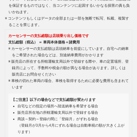
を保証するものではなく、当コンテンツに起因するいかなる損害の責も負
いかねます。
コンテンツもしくはデータの全部または一部を無断で転写、転載、複製す
ることを禁じます。
カーセンサーの支払総額は店頭乗り出し価格です
支払総額（税込） ＝ 車両本体価格＋諸費用
カーセンサーの支払総額は店頭納車を前提にしています。自宅への納車
をご希望された場合などは、別途納車費用がかかります
販売店の所在する所轄運輸支局以外で登録する際や、車の定置場所、登
録月によって、手数料や税金の額が異なる場合があります。詳しくは
販売店にお問合せください
車検の切れた車両の場合、車検を取得するために必要な費用も含まれて
います
【ご注意】以下の場合などで支払総額が変わります
自宅などの指定の場所へ陸送納車を希望する場合
販売店所在地の所轄運輸支局以外で登録する場合
商談～契約～登録の間に「登録月」がずれる場合
（登録月が3月から4月にずれる場合は自動車税の額が大きく上が
ります）