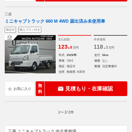
三菱
ミニキャブトラック 660 M 4WD 届出済み未使用車
保証付
購入プラン付き
支払総額
本体価格
.
.
123
118
8
3
万円
万円
年式
2026年
走行
6km
車検
'28/2
修復
なし
保証
保証付
整備
法定整備付
住所
島根県 大田市
無
見積もり・在庫確認
料
1
〜
2
/
2
件
三菱 ミニキャブトラック 中古車相場