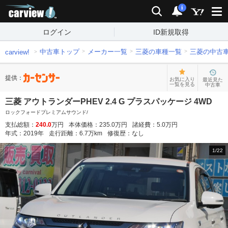
carview!
検索
通知
i
ログイン
ID新規取得
中古車トップ
メーカー一覧
三菱の車種一覧
三菱の中古
carview!
提供：
お気に入り
最近見た
一覧を見る
中古車
三菱 アウトランダーPHEV 2.4 G プラスパッケージ 4WD
ロックフォードプレミアムサウンド/
支払総額：
240.0
万円
本体価格：
235.0
万円
諸経費：
5.0
万円
年式：
2019
年
走行距離：
6.7
万km
修復歴：
なし
1
/
22