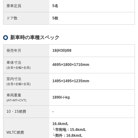
乗車定員
5名
ドア数
5枚
新車時の車種スペック
発売年月
18(H30)/08
車体寸法
4695
×
1800
×
1710
mm
(全長×全幅×全高)
室内寸法
1495
×
1495
×
1235
mm
(全長×全幅×全高)
車両重量
1890/-/-
kg
(AT×MT×CVT)
10・15燃費
-
16.4km/L
└市街地：15.4km/L
WLTC燃費
└郊外：16.8km/L