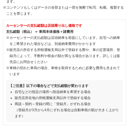
ます。
※コンテンツもしくはデータの全部または一部を無断で転写、転載、複製する
ことを禁じます。
カーセンサーの支払総額は店頭乗り出し価格です
支払総額（税込） ＝ 車両本体価格＋諸費用
※カーセンサーの支払総額は店頭納車を前提にしています。自宅への納車
をご希望された場合などは、別途納車費用がかかります
※販売店の所在する所轄運輸支局以外で登録する際や、車の定置場所、登
録月によって、手数料や税金の額が異なる場合があります。詳しくは販
売店にお問合せください
※車検の切れた車両の場合、車検を取得するために必要な費用も含まれて
います
【ご注意】以下の場合などで支払総額が変わります
自宅などの指定の場所へ陸送納車を希望する場合
販売店所在地の所轄運輸支局以外で登録する場合
商談～契約～登録の間に「登録月」がずれる場合
（登録月が3月から4月にずれる場合は自動車税の額が大きく上がり
ます）