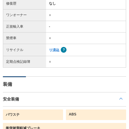
修復歴
なし
ワンオーナー
○
正規輸入車
-
禁煙車
○
リサイクル
リ済込
定期点検記録簿
○
装備
安全装備
ABS
パワステ
衝突被害軽減ブレーキ