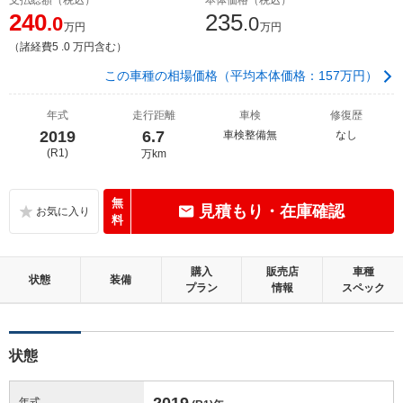
240
235
.0
.0
万円
万円
（諸経費5 .0 万円含む）
この車種の相場価格（平均本体価格：157万円）
年式
走行距離
車検
修復歴
2019
6.7
車検整備無
なし
(R1)
万km
無
見積もり・在庫確認
料
購入
販売店
車種
状態
装備
プラン
情報
スペック
状態
2019
年式