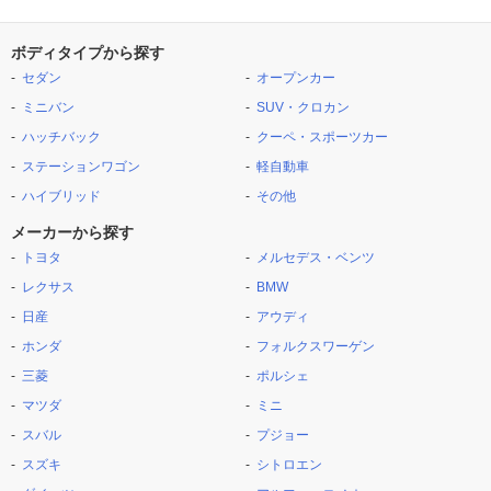
ボディタイプから探す
セダン
オープンカー
ミニバン
SUV・クロカン
ハッチバック
クーペ・スポーツカー
ステーションワゴン
軽自動車
ハイブリッド
その他
メーカーから探す
トヨタ
メルセデス・ベンツ
レクサス
BMW
日産
アウディ
ホンダ
フォルクスワーゲン
三菱
ポルシェ
マツダ
ミニ
スバル
プジョー
スズキ
シトロエン