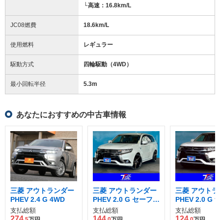
└高速：16.8km/L
JC08燃費
18.6km/L
使用燃料
レギュラー
駆動方式
四輪駆動（4WD）
最小回転半径
5.3
m
あなたにおすすめの中古車情報
三菱 アウトランダー
三菱 アウトランダー
三菱 アウトラ
PHEV 2.4 G 4WD
PHEV 2.0 G セーフテ
PHEV 2.0 G
ィパッケージ 4WD
ケージ 4WD
支払総額
支払総額
支払総額
274
144
124
.5
万円
.0
万円
.0
万円