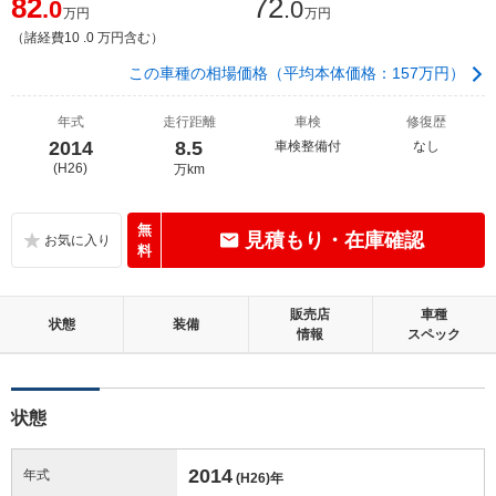
82
72
.0
.0
万円
万円
（諸経費10 .0 万円含む）
この車種の相場価格（平均本体価格：157万円）
年式
走行距離
車検
修復歴
2014
8.5
車検整備付
なし
(H26)
万km
無
見積もり・在庫確認
料
販売店
車種
状態
装備
情報
スペック
状態
2014
年式
(H26)
年