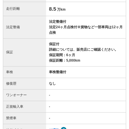
8.5
走行距離
万km
法定整備付
法定整備
法定24ヶ月点検付※貨物など一部車両は12ヶ月
点検
保証付
詳細については、販売店にご確認ください。
保証
保証期間：6ヶ月
保証距離：5,000km
車検
車検整備付
修復歴
なし
ワンオーナー
-
正規輸入車
-
禁煙車
-