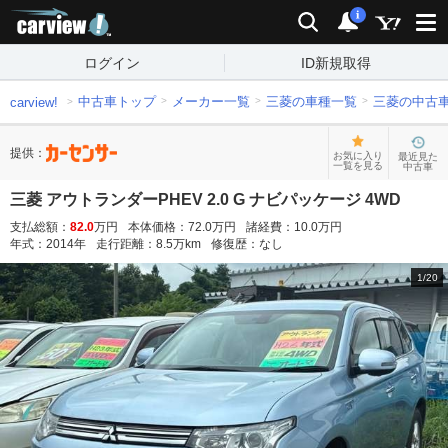
carview!
検索
通知
i
ログイン
ID新規取得
中古車トップ
メーカー一覧
三菱の車種一覧
三菱の中古
carview!
提供：
お気に入り
最近見た
一覧を見る
中古車
三菱 アウトランダーPHEV 2.0 G ナビパッケージ 4WD
支払総額：
82.0
万円
本体価格：
72.0
万円
諸経費：
10.0
万円
年式：
2014
年
走行距離：
8.5
万km
修復歴：
なし
1
/
20