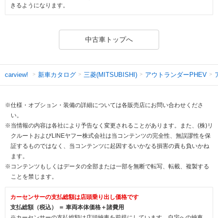
きるようになります。
中古車トップへ
新車カタログ
三菱(MITSUBISHI)
アウトランダーPHEV
carview!
※仕様・オプション・装備の詳細については各販売店にお問い合わせくださ
い。
※当情報の内容は各社により予告なく変更されることがあります。また、(株)リ
クルートおよびLINEヤフー株式会社は当コンテンツの完全性、無誤謬性を保
証するものではなく、当コンテンツに起因するいかなる損害の責も負いかね
ます。
※コンテンツもしくはデータの全部または一部を無断で転写、転載、複製する
ことを禁じます。
カーセンサーの支払総額は店頭乗り出し価格です
支払総額（税込） ＝ 車両本体価格＋諸費用
※カーセンサーの支払総額は店頭納車を前提にしています。自宅への納車