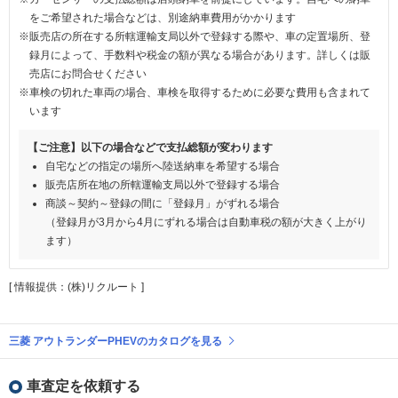
をご希望された場合などは、別途納車費用がかかります
※販売店の所在する所轄運輸支局以外で登録する際や、車の定置場所、登
録月によって、手数料や税金の額が異なる場合があります。詳しくは販
売店にお問合せください
※車検の切れた車両の場合、車検を取得するために必要な費用も含まれて
います
【ご注意】以下の場合などで支払総額が変わります
自宅などの指定の場所へ陸送納車を希望する場合
販売店所在地の所轄運輸支局以外で登録する場合
商談～契約～登録の間に「登録月」がずれる場合
（登録月が3月から4月にずれる場合は自動車税の額が大きく上がり
ます）
[ 情報提供：(株)リクルート ]
三菱 アウトランダーPHEVのカタログを見る
車査定を依頼する