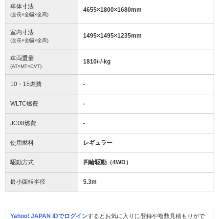
車体寸法
4655
×
1800
×
1680
mm
(全長×全幅×全高)
室内寸法
1495
×
1495
×
1235
mm
(全長×全幅×全高)
車両重量
1810/-/-
kg
(AT×MT×CVT)
10・15燃費
-
WLTC燃費
-
JC08燃費
-
使用燃料
レギュラー
駆動方式
四輪駆動（4WD）
最小回転半径
5.3
m
Yahoo! JAPAN IDでログイン
するとお気に入りに登録や複数見積もりがで