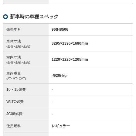
新車時の車種スペック
発売年月
96(H8)/06
車体寸法
3295
×
1395
×
1680
mm
(全長×全幅×全高)
室内寸法
1220
×
1220
×
1205
mm
(全長×全幅×全高)
車両重量
-/920/-
kg
(AT×MT×CVT)
10・15燃費
-
WLTC燃費
-
JC08燃費
-
使用燃料
レギュラー