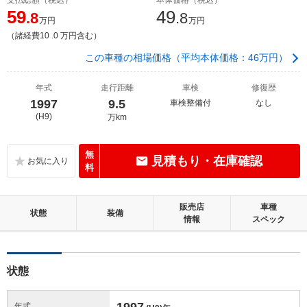
59
49
.8
.8
万円
万円
（諸経費10 .0 万円含む）
この車種の相場価格（平均本体価格：46万円）
年式
走行距離
車検
修復歴
1997
9.5
車検整備付
なし
(H9)
万km
無
見積もり・在庫確認
料
販売店
車種
状態
装備
情報
スペック
状態
1997
年式