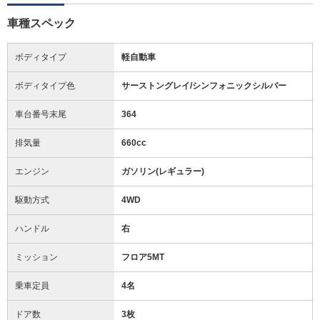
車種スペック
ボディタイプ
軽自動車
ボディタイプ色
サーストングレイ/シンフォニックシルバー
車台番号末尾
364
排気量
660cc
エンジン
ガソリン(レギュラー)
駆動方式
4WD
ハンドル
右
ミッション
フロア5MT
乗車定員
4名
ドア数
3枚