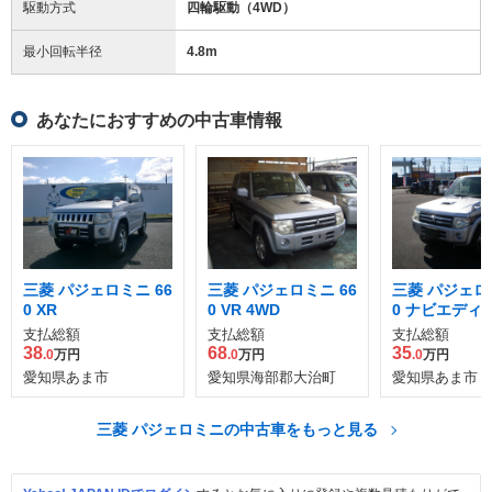
駆動方式
四輪駆動（4WD）
最小回転半径
4.8
m
あなたにおすすめの中古車情報
三菱 パジェロミニ 66
三菱 パジェロミニ 66
三菱 パジェロミ
0 XR
0 VR 4WD
0 ナビエディ
VR 4WD
支払総額
支払総額
支払総額
38
68
35
.0
万円
.0
万円
.0
万円
愛知県あま市
愛知県海部郡大治町
愛知県あま市
三菱 パジェロミニの中古車をもっと見る