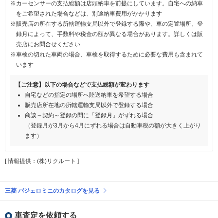
※カーセンサーの支払総額は店頭納車を前提にしています。自宅への納車
をご希望された場合などは、別途納車費用がかかります
※販売店の所在する所轄運輸支局以外で登録する際や、車の定置場所、登
録月によって、手数料や税金の額が異なる場合があります。詳しくは販
売店にお問合せください
※車検の切れた車両の場合、車検を取得するために必要な費用も含まれて
います
【ご注意】以下の場合などで支払総額が変わります
自宅などの指定の場所へ陸送納車を希望する場合
販売店所在地の所轄運輸支局以外で登録する場合
商談～契約～登録の間に「登録月」がずれる場合
（登録月が3月から4月にずれる場合は自動車税の額が大きく上がり
ます）
[ 情報提供：(株)リクルート ]
三菱 パジェロミニのカタログを見る
車査定を依頼する