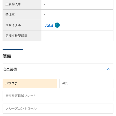
正規輸入車
-
禁煙車
-
リサイクル
リ済込
定期点検記録簿
-
装備
安全装備
パワステ
ABS
衝突被害軽減ブレーキ
クルーズコントロール