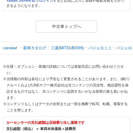
Yahoo! JAPAN IDでログイン
するとお気に入りに登録や複数見積もりがで
きるようになります。
中古車トップへ
新車カタログ
三菱(MITSUBISHI)
パジェロミニ
パジェロ
carview!
※仕様・オプション・装備の詳細については各販売店にお問い合わせくださ
い。
※当情報の内容は各社により予告なく変更されることがあります。また、(株)リ
クルートおよびLINEヤフー株式会社は当コンテンツの完全性、無誤謬性を保
証するものではなく、当コンテンツに起因するいかなる損害の責も負いかね
ます。
※コンテンツもしくはデータの全部または一部を無断で転写、転載、複製する
ことを禁じます。
カーセンサーの支払総額は店頭乗り出し価格です
支払総額（税込） ＝ 車両本体価格＋諸費用