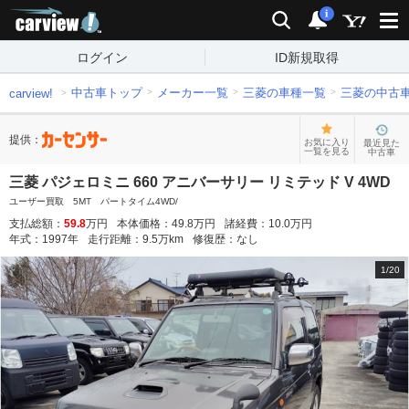
carview!
検索
通知
i
ログイン
ID新規取得
中古車トップ
メーカー一覧
三菱の車種一覧
三菱の中古
carview!
提供：
お気に入り
最近見た
一覧を見る
中古車
三菱 パジェロミニ 660 アニバーサリー リミテッド V 4WD
ユーザー買取 5MT パートタイム4WD/
支払総額：
59.8
万円
本体価格：
49.8
万円
諸経費：
10.0
万円
年式：
1997
年
走行距離：
9.5
万km
修復歴：
なし
1
/
20