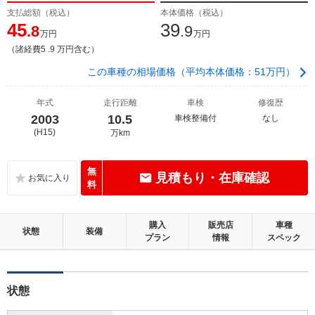
支払総額（税込）
本体価格（税込）
45
39
.8
.9
万円
万円
（諸経費5 .9 万円含む）
この車種の相場価格（平均本体価格：51万円）
年式
走行距離
車検
修復歴
2003
10.5
車検整備付
なし
(H15)
万km
無
見積もり・在庫確認
料
購入
販売店
車種
状態
装備
プラン
情報
スペック
状態