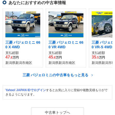
あなたにおすすめの中古車情報
三菱 パジェロミニ 66
三菱 パジェロミニ 66
三菱 パジェロミ
0 X 4WD
0 VR 4WD
0 VR-S 4WD
支払総額
支払総額
支払総額
47
45
35
.8
万円
.8
万円
.5
万円
新潟県新潟市南区
新潟県新潟市南区
新潟県新潟市秋
三菱 パジェロミニの中古車をもっと見る
Yahoo! JAPAN IDでログイン
するとお気に入りに登録や複数見積もりがで
きるようになります。
中古車トップへ