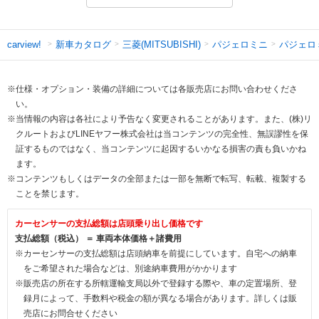
新車カタログ
三菱(MITSUBISHI)
パジェロミニ
パジェロ
carview!
※仕様・オプション・装備の詳細については各販売店にお問い合わせくださ
い。
※当情報の内容は各社により予告なく変更されることがあります。また、(株)リ
クルートおよびLINEヤフー株式会社は当コンテンツの完全性、無誤謬性を保
証するものではなく、当コンテンツに起因するいかなる損害の責も負いかね
ます。
※コンテンツもしくはデータの全部または一部を無断で転写、転載、複製する
ことを禁じます。
カーセンサーの支払総額は店頭乗り出し価格です
支払総額（税込） ＝ 車両本体価格＋諸費用
※カーセンサーの支払総額は店頭納車を前提にしています。自宅への納車
をご希望された場合などは、別途納車費用がかかります
※販売店の所在する所轄運輸支局以外で登録する際や、車の定置場所、登
録月によって、手数料や税金の額が異なる場合があります。詳しくは販
売店にお問合せください