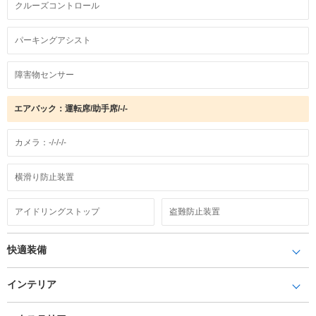
クルーズコントロール
パーキングアシスト
障害物センサー
エアバック：運転席/助手席/-/-
カメラ：-/-/-/-
横滑り防止装置
アイドリングストップ
盗難防止装置
快適装備
インテリア