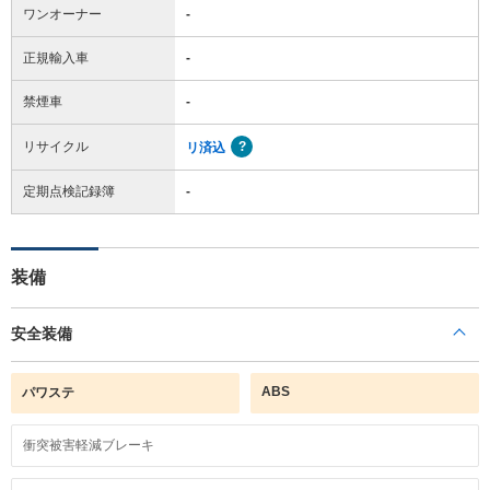
ワンオーナー
-
正規輸入車
-
禁煙車
-
リサイクル
リ済込
定期点検記録簿
-
装備
安全装備
ABS
パワステ
衝突被害軽減ブレーキ