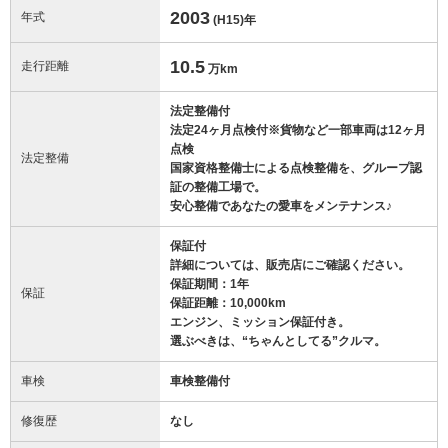
2003
年式
(H15)
年
10.5
走行距離
万km
法定整備付
法定24ヶ月点検付※貨物など一部車両は12ヶ月
点検
法定整備
国家資格整備士による点検整備を、グループ認
証の整備工場で。
安心整備であなたの愛車をメンテナンス♪
保証付
詳細については、販売店にご確認ください。
保証期間：1年
保証
保証距離：10,000km
エンジン、ミッション保証付き。
選ぶべきは、“ちゃんとしてる”クルマ。
車検
車検整備付
修復歴
なし