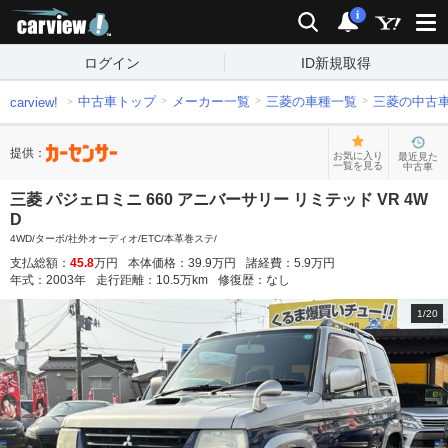
carview!
検索
通知
i
ログイン
ID新規取得
中古車トップ
メーカー一覧
三菱の車種一覧
三菱の中古
carview!
提供：
お気に入り
最近見た
一覧を見る
中古車
三菱 パジェロミニ 660 アニバーサリー リミテッド VR 4W
D
4WD/ターボ/社外オーディオ/ETC/本革巻ステ/
支払総額：
45.8
万円
本体価格：
39.9
万円
諸経費：
5.9
万円
年式：
2003
年
走行距離：
10.5
万km
修復歴：
なし
1
/
20