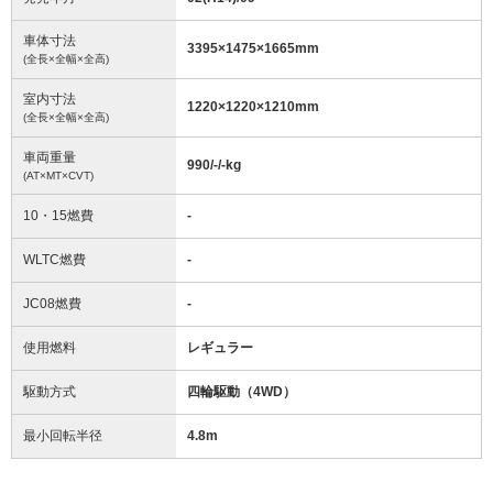
車体寸法
3395
×
1475
×
1665
mm
(全長×全幅×全高)
室内寸法
1220
×
1220
×
1210
mm
(全長×全幅×全高)
車両重量
990/-/-
kg
(AT×MT×CVT)
10・15燃費
-
WLTC燃費
-
JC08燃費
-
使用燃料
レギュラー
駆動方式
四輪駆動（4WD）
最小回転半径
4.8
m