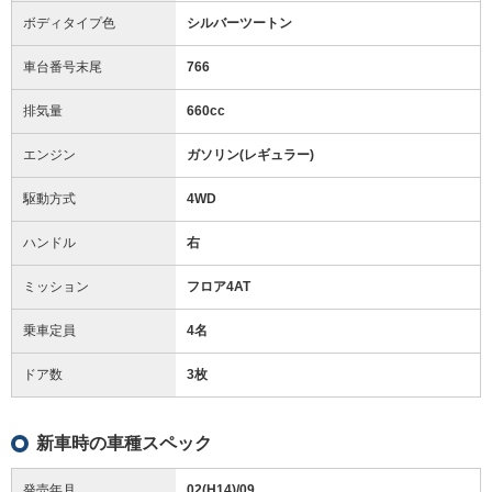
ボディタイプ色
シルバーツートン
車台番号末尾
766
排気量
660cc
エンジン
ガソリン(レギュラー)
駆動方式
4WD
ハンドル
右
ミッション
フロア4AT
乗車定員
4名
ドア数
3枚
新車時の車種スペック
発売年月
02(H14)/09