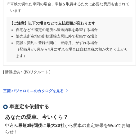
※車検の切れた車両の場合、車検を取得するために必要な費用も含まれて
います
【ご注意】以下の場合などで支払総額が変わります
自宅などの指定の場所へ陸送納車を希望する場合
販売店所在地の所轄運輸支局以外で登録する場合
商談～契約～登録の間に「登録月」がずれる場合
（登録月が3月から4月にずれる場合は自動車税の額が大きく上がり
ます）
[ 情報提供：(株)リクルート ]
三菱 パジェロミニのカタログを見る
車査定を依頼する
あなたの愛車、今いくら？
申込み
最短3時間後
に
最大20社
から愛車の査定結果をWebでお知
らせ！