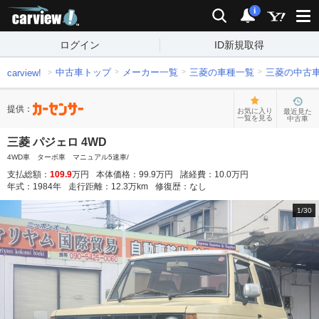
carview!
検索
通知
i
ログイン
ID新規取得
中古車トップ
メーカー一覧
三菱の車種一覧
三菱の中古
carview!
提供：
お気に入り
最近見た
一覧を見る
中古車
三菱 パジェロ 4WD
4WD車 ターボ車 マニュアル5速車/
支払総額：
109.9
万円
本体価格：
99.9
万円
諸経費：
10.0
万円
年式：
1984
年
走行距離：
12.3
万km
修復歴：
なし
1
/
30