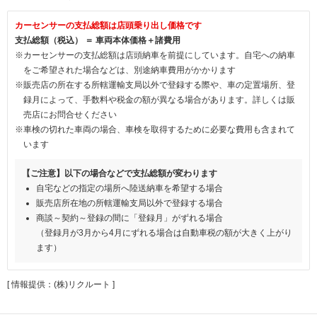
カーセンサーの支払総額は店頭乗り出し価格です
支払総額（税込） ＝ 車両本体価格＋諸費用
※カーセンサーの支払総額は店頭納車を前提にしています。自宅への納車
をご希望された場合などは、別途納車費用がかかります
※販売店の所在する所轄運輸支局以外で登録する際や、車の定置場所、登
録月によって、手数料や税金の額が異なる場合があります。詳しくは販
売店にお問合せください
※車検の切れた車両の場合、車検を取得するために必要な費用も含まれて
います
【ご注意】以下の場合などで支払総額が変わります
自宅などの指定の場所へ陸送納車を希望する場合
販売店所在地の所轄運輸支局以外で登録する場合
商談～契約～登録の間に「登録月」がずれる場合
（登録月が3月から4月にずれる場合は自動車税の額が大きく上がり
ます）
[ 情報提供：(株)リクルート ]