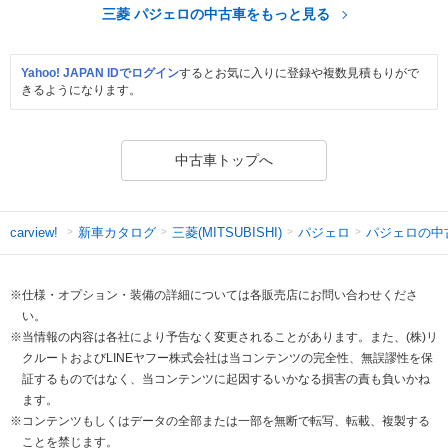
三菱 パジェロの中古車をもっと見る
Yahoo! JAPAN IDでログイン
するとお気に入りに登録や複数見積もりがで
きるようになります。
中古車トップへ
新車カタログ
三菱(MITSUBISHI)
パジェロ
パジェロの中
carview!
※仕様・オプション・装備の詳細については各販売店にお問い合わせくださ
い。
※当情報の内容は各社により予告なく変更されることがあります。また、(株)リ
クルートおよびLINEヤフー株式会社は当コンテンツの完全性、無誤謬性を保
証するものではなく、当コンテンツに起因するいかなる損害の責も負いかね
ます。
※コンテンツもしくはデータの全部または一部を無断で転写、転載、複製する
ことを禁じます。