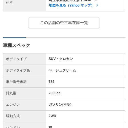
住所
地図を見る（Yahoo!マップ）
この店舗の中古車在庫一覧
車種スペック
ボディタイプ
SUV・クロカン
ボディタイプ色
ベージュクリーム
車台番号末尾
786
排気量
2000cc
エンジン
ガソリン(不明)
駆動方式
2WD
ハンドル
右