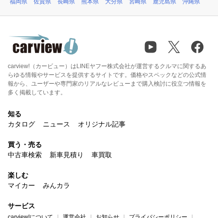
福岡県
佐賀県
長崎県
熊本県
大分県
宮崎県
鹿児島県
沖縄県
carview!（カービュー）はLINEヤフー株式会社が運営するクルマに関するあ
らゆる情報やサービスを提供するサイトです。価格やスペックなどの公式情
報から、ユーザーや専門家のリアルなレビューまで購入検討に役立つ情報を
多く掲載しています。
知る
カタログ
ニュース
オリジナル記事
買う・売る
中古車検索
新車見積り
車買取
楽しむ
マイカー
みんカラ
サービス
carview!について
運営会社
お知らせ
プライバシーポリシー