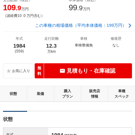
109
99
.9
.9
万円
万円
（諸経費10 .0 万円含む）
この車種の相場価格（平均本体価格：199万円）
年式
走行距離
車検
修復歴
1984
12.3
車検整備無
なし
(S59)
万km
無
見積もり・在庫確認
料
購入
販売店
車種
状態
装備
プラン
情報
スペック
状態
1984
年式