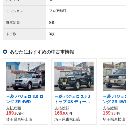
ミッション
フロア5MT
乗車定員
5名
ドア数
3枚
あなたにおすすめの中古車情報
三菱 パジェロ 3.0 ロ
三菱 パジェロ 2.5 J
三菱 パジェロ 3
ング ZR 4WD
トップ XS ディーゼ
ング ZR 4WD
ルターボ 4WD
支払総額
支払総額
支払総額
189
166
159
.9
万円
.9
万円
.9
万円
埼玉県東松山市
埼玉県東松山市
埼玉県東松山市