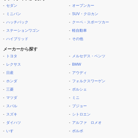
セダン
オープンカー
ミニバン
SUV・クロカン
ハッチバック
クーペ・スポーツカー
ステーションワゴン
軽自動車
ハイブリッド
その他
メーカーから探す
トヨタ
メルセデス・ベンツ
レクサス
BMW
日産
アウディ
ホンダ
フォルクスワーゲン
三菱
ポルシェ
マツダ
ミニ
スバル
プジョー
スズキ
シトロエン
ダイハツ
アルファ ロメオ
いすゞ
ボルボ