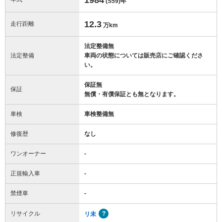
(S59)
年
12.3
走行距離
万km
法定整備無
法定整備
車両の状態については販売店にご確認くださ
い。
保証無
保証
無償・有償保証とも無となります。
車検
車検整備無
修復歴
なし
ワンオーナー
-
正規輸入車
-
禁煙車
-
リサイクル
リ未