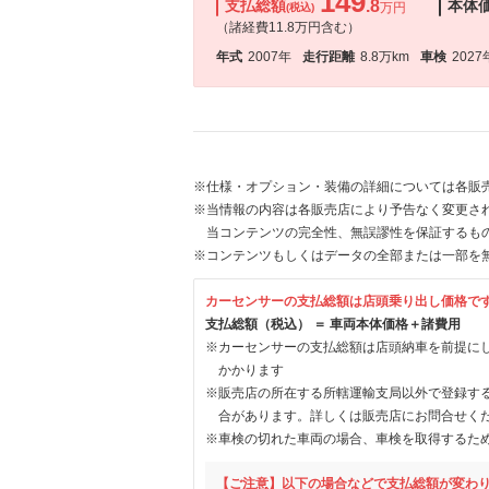
149
支払総額
.8
本体
万円
(税込)
（諸経費11.8万円含む）
年式
2007年
走行距離
8.8万km
車検
2027
※仕様・オプション・装備の詳細については各販
※当情報の内容は各販売店により予告なく変更され
当コンテンツの完全性、無誤謬性を保証するも
※コンテンツもしくはデータの全部または一部を
カーセンサーの支払総額は店頭乗り出し価格で
支払総額（税込） ＝ 車両本体価格＋諸費用
※カーセンサーの支払総額は店頭納車を前提に
かかります
※販売店の所在する所轄運輸支局以外で登録す
合があります。詳しくは販売店にお問合せく
※車検の切れた車両の場合、車検を取得するた
【ご注意】以下の場合などで支払総額が変わ