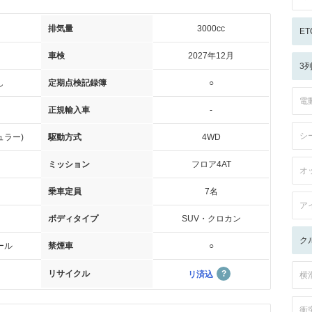
排気量
3000cc
ET
車検
2027年12月
3
し
定期点検記録簿
○
電
正規輸入車
-
シ
ュラー)
駆動方式
4WD
ミッション
フロア4AT
オ
乗車定員
7名
ア
ボディタイプ
SUV・クロカン
ク
ール
禁煙車
○
リサイクル
リ済込
横
衝