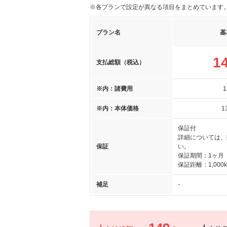
※各プランで設定が異なる項目をまとめています
プラン名
基
1
支払総額（税込）
※内：諸費用
1
※内：本体価格
1
保証付
詳細については、
保証
い。
保証期間：1ヶ月
保証距離：1,000
補足
-