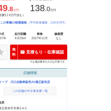
49
138
.8
.0
万円
万円
経費11.8万円含む）
この車種の相場価格
（平均本体価格：219.6万円）
年式
走行距離
車検
修復歴
007年
8.8万km
2027年12月
なし
無
見積もり・在庫確認
料
※お電話番号の入力は不要です。
店舗情報
リーブ 川口自動車販売JU適正販売店
この店舗の中古車在庫一覧
住所
埼玉県幸手市東3-4-3