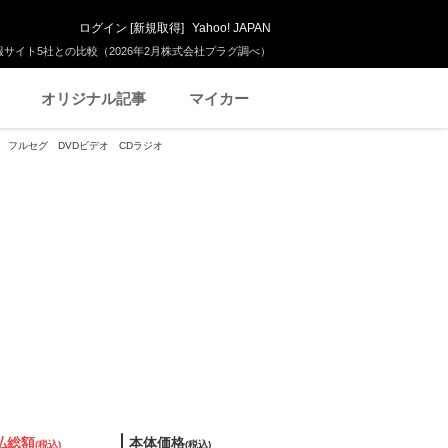
ログイン
[
新規取得
]
Yahoo! JAPAN
サイト5社との比較（2026年2月株式会社プラグ調べ）
オリジナル記事
マイカー
ナビ フルセグ DVDビデオ CDラジオ
払総額
本体価格
(税込)
(税込)