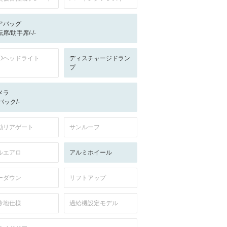
アバッグ
席/助手席/-/-
EDヘッドライト
ディスチャージドラン
プ
メラ
-/バック/-
動リアゲート
サンルーフ
ルエアロ
アルミホイール
ーダウン
リフトアップ
冷地仕様
過給機設定モデル