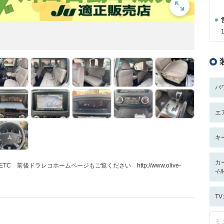
パ
エ
キ
カ
 前後ドラレコホームページもご覧ください http://www.olive-
-/-
T
ミ