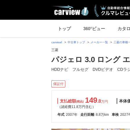
トップ
360°ビュー
カタ
carview!
中古車トップ
メーカー一覧
三菱の車種
三菱
パジェロ 3.0 ロング 
HDDナビ フルセグ DVDビデオ CDラ
保証付
149
支払総額
.8
本体
万円
(税込)
（諸経費11.8万円含む）
年式
2007年
走行距離
8.8万km
車検
2027