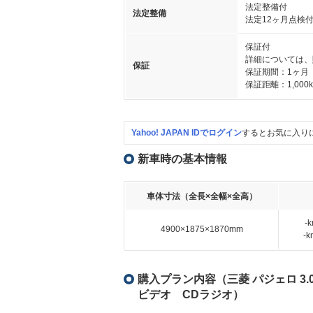
法定整備付
法定整備
法定12ヶ月点検
保証付
詳細については、
保証
保証期間：1ヶ月
保証距離：1,000
Yahoo! JAPAN IDでログイン
するとお気に入り
新車時の基本情報
車体寸法（全長×全幅×全高）
-
4900×1875×1870mm
-
購入プラン内容（三菱 パジェロ 3.0
ビデオ CDラジオ）