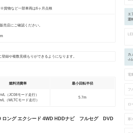
付※貨物など一部車両は6ヶ月点検
エ
運転
販売店にご確認ください。
L
km
カ
に登録や複数見積もりができるようになります。
-/
電
燃料消費率
最小回転半径
フ
km/L（JC08モード走行）
5.7m
km/L（WLTCモード走行）
ロ
 ロング エクシード 4WD HDDナビ フルセグ DVD
寒