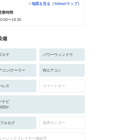
地図を見る（Yahoo!マップ）
営業時間
10:00〜19:30
装備
ワステ
パワーウィンドウ
アコン/クーラー
Wエアコン
ーレス
スマートキー
ーナビ
/HDD/-
V:フルセグ
後席モニター
ュージックプレイヤー接続可