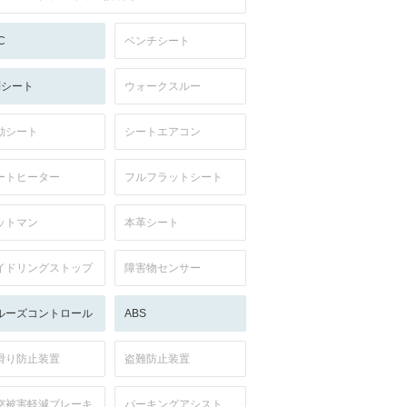
C
ベンチシート
列シート
ウォークスルー
動シート
シートエアコン
ートヒーター
フルフラットシート
ットマン
本革シート
イドリングストップ
障害物センサー
ルーズコントロール
ABS
滑り防止装置
盗難防止装置
突被害軽減ブレーキ
パーキングアシスト