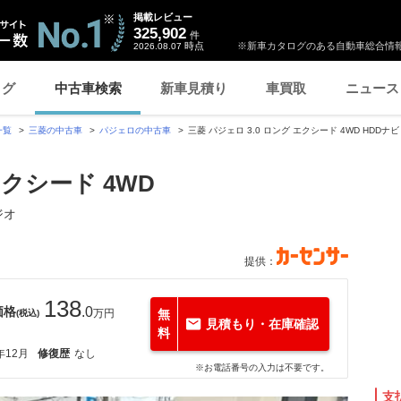
掲載レビュー
325,902
件
時点
※新車カタログのある自動車総合情報
2026.08.07
ログ
中古車検索
新車見積り
車買取
ニュース
一覧
三菱の中古車
パジェロの中古車
三菱 パジェロ 3.0 ロング エクシード 4WD HDD
エクシード 4WD
ジオ
提供：
138
価格
.0
万円
無
(税込)
見積もり・在庫確認
料
年12月
修復歴
なし
※お電話番号の入力は不要です。
支