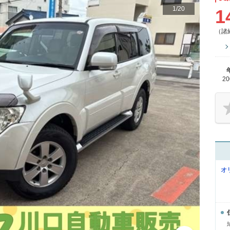
1
/
20
1
（諸
2
オ