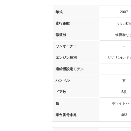
年式
2007
走行距離
8.8万km
修復歴
修復歴な
ワンオーナー
-
エンジン種別
ガソリン(レギ
過給機設定モデル
-
ハンドル
右
ドア数
5枚
色
ホワイトパ
車台番号末尾
483