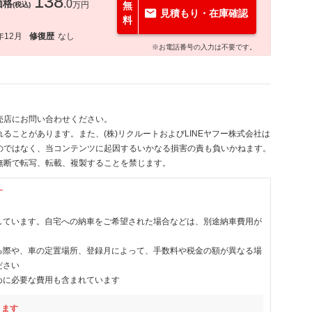
138
価格
.0
万円
無
(税込)
見積もり・在庫確認
料
年12月
修復歴
なし
※お電話番号の入力は不要です。
売店にお問い合わせください。
ることがあります。また、(株)リクルートおよびLINEヤフー株式会社は
のではなく、当コンテンツに起因するいかなる損害の責も負いかねます。
無断で転写、転載、複製することを禁じます。
す
しています。自宅への納車をご希望された場合などは、別途納車費用が
る際や、車の定置場所、登録月によって、手数料や税金の額が異なる場
ださい
めに必要な費用も含まれています
ります