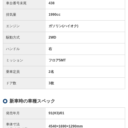
車台番号末尾
438
排気量
1990cc
エンジン
ガソリン(ハイオク)
駆動方式
2WD
ハンドル
右
ミッション
フロア5MT
乗車定員
2名
ドア数
3枚
新車時の車種スペック
発売年月
91(H3)/01
車体寸法
4540
×
1690
×
1290
mm