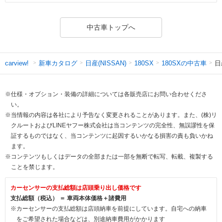
中古車トップへ
新車カタログ
日産(NISSAN)
180SXの中古車
日
carview!
180SX
※仕様・オプション・装備の詳細については各販売店にお問い合わせくださ
い。
※当情報の内容は各社により予告なく変更されることがあります。また、(株)リ
クルートおよびLINEヤフー株式会社は当コンテンツの完全性、無誤謬性を保
証するものではなく、当コンテンツに起因するいかなる損害の責も負いかね
ます。
※コンテンツもしくはデータの全部または一部を無断で転写、転載、複製する
ことを禁じます。
カーセンサーの支払総額は店頭乗り出し価格です
支払総額（税込） ＝ 車両本体価格＋諸費用
※カーセンサーの支払総額は店頭納車を前提にしています。自宅への納車
をご希望された場合などは、別途納車費用がかかります