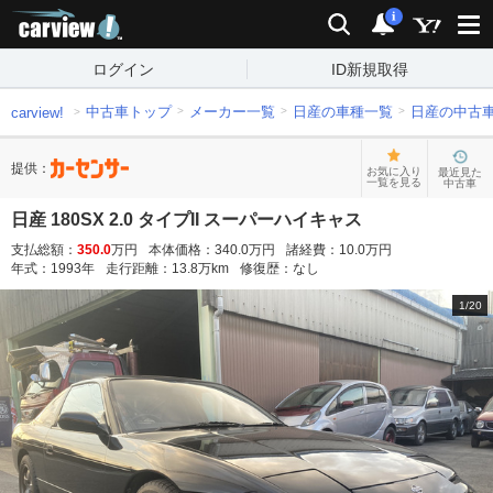
carview!
検索
通知
i
ログイン
ID新規取得
中古車トップ
メーカー一覧
日産の車種一覧
日産の中古
carview!
提供：
お気に入り
最近見た
一覧を見る
中古車
日産 180SX 2.0 タイプII スーパーハイキャス
支払総額：
350.0
万円
本体価格：
340.0
万円
諸経費：
10.0
万円
年式：
1993
年
走行距離：
13.8
万km
修復歴：
なし
1
/
20