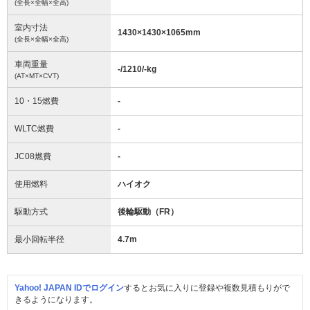
(全長×全幅×全高)
室内寸法
1430
×
1430
×
1065
mm
(全長×全幅×全高)
車両重量
-/1210/-
kg
(AT×MT×CVT)
10・15燃費
-
WLTC燃費
-
JC08燃費
-
使用燃料
ハイオク
駆動方式
後輪駆動（FR）
最小回転半径
4.7
m
Yahoo! JAPAN IDでログイン
するとお気に入りに登録や複数見積もりがで
きるようになります。