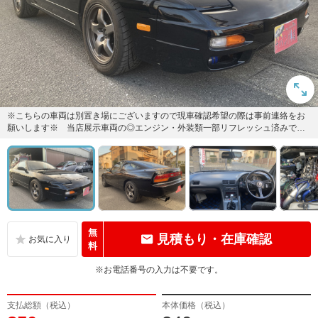
※こちらの車両は別置き場にございますので現車確認希望の際は事前連絡をお
願いします※ 当店展示車両の◎エンジン・外装類一部リフレッシュ済みでチ
ューニングカー仕上げの改造車公...
無
見積もり・在庫確認
料
※お電話番号の入力は不要です。
支払総額（税込）
本体価格（税込）