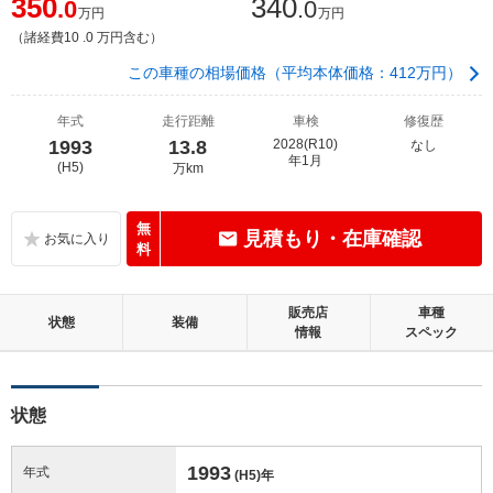
350
340
.0
.0
万円
万円
（諸経費10 .0 万円含む）
この車種の相場価格（平均本体価格：412万円）
年式
走行距離
車検
修復歴
1993
13.8
2028(R10)
なし
年1月
(H5)
万km
無
見積もり・在庫確認
料
販売店
車種
状態
装備
情報
スペック
状態
1993
年式
(H5)
年