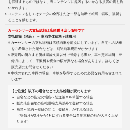
を保証するものではなく、当コンテンツに起因するいかなる損害の責も負
いかねます。
コンテンツもしくはデータの全部または一部を無断で転写、転載、複製す
ることを禁じます。
カーセンサーの支払総額は店頭乗り出し価格です
支払総額（税込） ＝ 車両本体価格＋諸費用
カーセンサーの支払総額は店頭納車を前提にしています。自宅への納車
をご希望された場合などは、別途納車費用がかかります
販売店の所在する所轄運輸支局以外で登録する際や、車の定置場所、登
録月によって、手数料や税金の額が異なる場合があります。詳しくは
販売店にお問合せください
車検の切れた車両の場合、車検を取得するために必要な費用も含まれて
います
【ご注意】以下の場合などで支払総額が変わります
自宅などの指定の場所へ陸送納車を希望する場合
販売店所在地の所轄運輸支局以外で登録する場合
商談～契約～登録の間に「登録月」がずれる場合
（登録月が3月から4月にずれる場合は自動車税の額が大きく上が
ります）