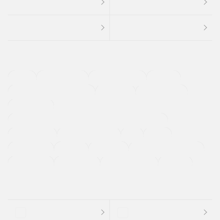
４ＷＤ
定期点検記録簿
ワンオーナーカー
福祉車両
メーカー系販売店取り扱い車
修復歴無し
アルミホイール
寒冷地仕様車
過給機設定モデル（ターボ・スーパーチャージャーなど)
ETC
CDプレーヤー
カーナビゲーション
禁煙車
法定整備付き
保証付き
エアバッグ
ディスチャージドランプ
支払総顔あり
クーポンあり
車両品質評価書付
新着車両