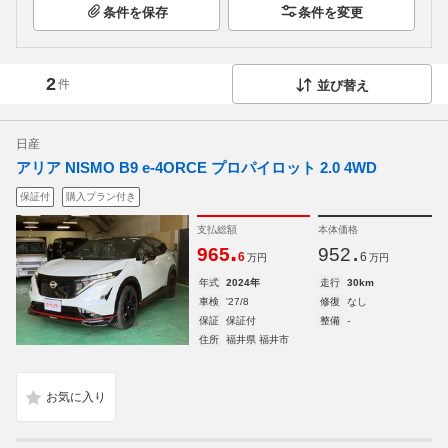
条件を保存
条件を変更
2
件
並び替え
日産
アリア NISMO B9 e-4ORCE プロパイロット 2.0 4WD
保証付
購入プラン付き
支払総額
本体価格
.
.
965
952
6
6
万円
万円
年式
2024年
走行
30km
車検
'27/8
修復
なし
保証
保証付
整備
-
住所
福井県 福井市