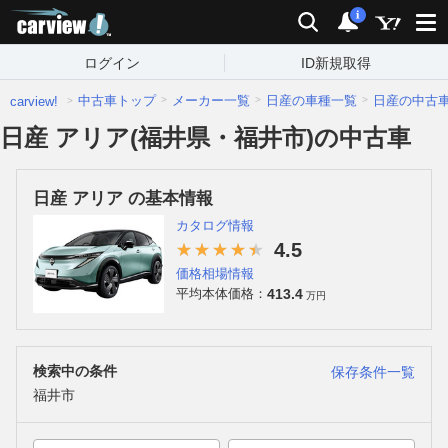
carview!
検索
通知
i
ログイン
ID新規取得
中古車トップ
メーカー一覧
日産の車種一覧
日産の中古
carview!
日産 アリア(福井県・福井市)の中古車
日産 アリア の基本情報
カタログ情報
4.5
価格相場情報
413.4
平均本体価格：
万円
検索中の条件
保存条件一覧
福井市