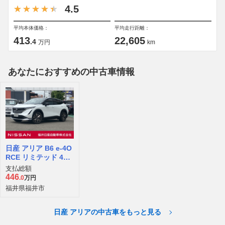
4.5
平均本体価格：
平均走行距離：
413
22,605
.4
万円
km
あなたにおすすめの中古車情報
日産 アリア B6 e-4O
RCE リミテッド 4W
D
支払総額
446
.0
万円
福井県福井市
日産 アリアの中古車をもっと見る