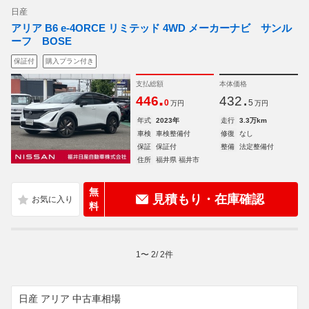
日産
アリア B6 e-4ORCE リミテッド 4WD メーカーナビ サンル
ーフ BOSE
保証付
購入プラン付き
支払総額
本体価格
.
.
446
432
0
5
万円
万円
年式
2023年
走行
3.3万km
車検
車検整備付
修復
なし
保証
保証付
整備
法定整備付
住所
福井県 福井市
無
見積もり・在庫確認
料
1
〜
2
/
2
件
日産 アリア 中古車相場