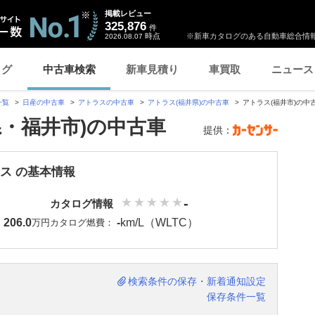
掲載レビュー
325,876
件
時点
※新車カタログのある自動車総合情報
2026.08.07
ログ
中古車検索
新車見積り
車買取
ニュース
一覧
日産の中古車
アトラスの中古車
アトラス(福井県)の中古車
アトラス(福井市)の中
県・福井市)の中古車
提供：
ラス の基本情報
-
カタログ情報
206.0
-
km/L（WLTC）
：
万円
カタログ燃費：
検索条件の保存・新着通知設定
保存条件一覧