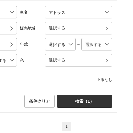
車名
選択する
販売地域
～
年式
選択する
色
上限なし
条件クリア
検索（
1
）
1