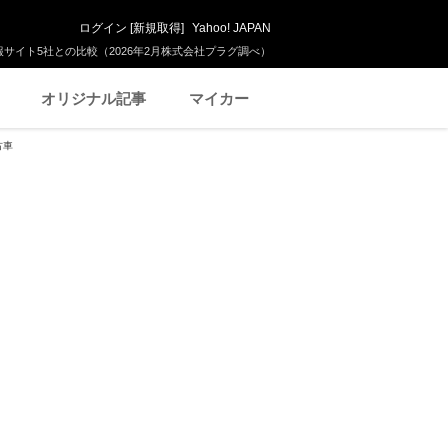
ログイン
[
新規取得
]
Yahoo! JAPAN
サイト5社との比較（2026年2月株式会社プラグ調べ）
オリジナル記事
マイカー
古車