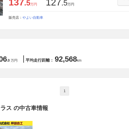
137
127
.5
.5
万円
万円
販売店：
やよい自動車
06
92,568
平均走行距離：
.0
万円
km
1
トラス の中古車情報