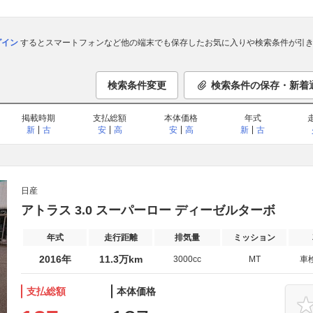
ログイン
するとスマートフォンなど他の端末でも保存したお気に入りや検索条件が引き
検索条件変更
検索条件の保存・新着
掲載時期
支払総額
本体価格
年式
新
古
安
高
安
高
新
古
日産
アトラス 3.0 スーパーロー ディーゼルターボ
年式
走行距離
排気量
ミッション
2016年
11.3万km
3000cc
MT
車
支払総額
本体価格