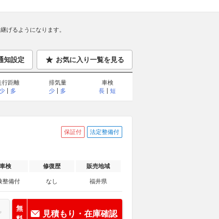
継げるようになります。
通知設定
お気に入り一覧を見る
走行距離
排気量
車検
少
多
少
多
長
短
保証付
法定整備付
車検
修復歴
販売地域
検整備付
なし
福井県
無
見積もり・在庫確認
料