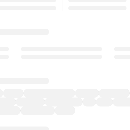
福祉車両
メーカー系販売店取り扱い車
修復歴無し
アルミホイール
ーなど)
CDプレーヤー
カーナビゲーション
ETC
禁煙車
法定整備
ーポンあり
車両品質評価書付
新着車両