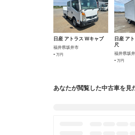
日産 アトラス Wキャブ
日産 アト
尺
福井県坂井市
-
福井県坂
万円
-
万円
あなたが閲覧した中古車を見