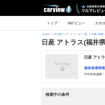
トップ
360°ビュー
カタ
carview!
中古車トップ
メーカー一覧
日産の車種
日産 アトラス(福井
日産 アト
価格相場情報
平均本体価格
検索中の条件