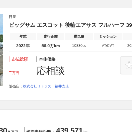
日産
ビッグサム エスコット 後輪エアサス フルハーフ 39
年式
走行距離
排気量
ミッション
2022年
56.0万km
10830cc
AT/CVT
2
支払総額
本体価格
-
応相談
万円
販売店：
株式会社リトラス 福井支店
30
439,571
平均走行距離：