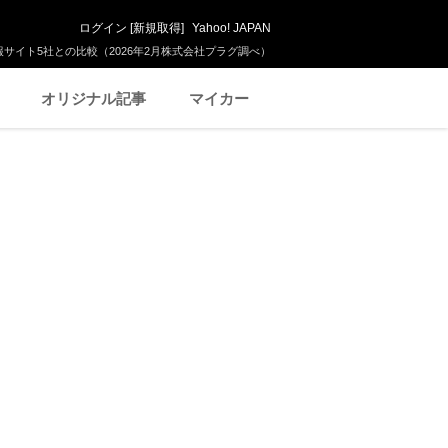
ログイン
[
新規取得
]
Yahoo! JAPAN
サイト5社との比較（2026年2月株式会社プラグ調べ）
オリジナル記事
マイカー