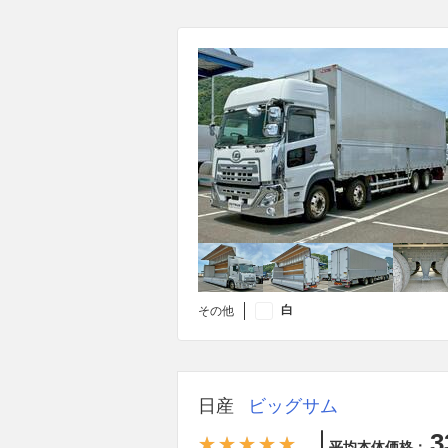
白
その他
日産
ビッグサム
3
平均本体価格：