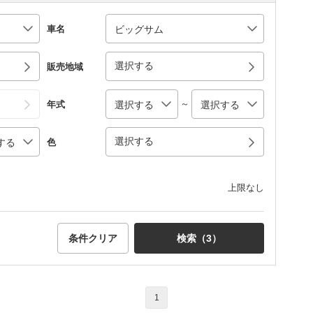
車名
選択する
販売地域
～
年式
選択する
色
上限なし
条件クリア
検索（
3
）
1