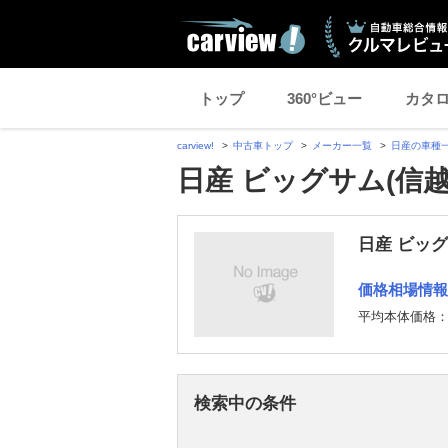
トップ
360°ビュー
カタ
carview!
中古車トップ
メーカー一覧
日産の車種
日産 ビッグサム(信
日産 ビッ
価格相場情報
平均本体価格
検索中の条件