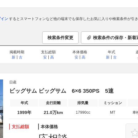
ログイン
するとスマートフォンなど他の端末でも保存したお気に入りや検索条件が引き
検索条件変更
検索条件の保存・新着
掲載時期
支払総額
本体価格
年式
新
古
安
高
安
高
新
古
日産
ビッグサム ビッグサム 6×6 350PS 5速
年式
走行距離
排気量
ミッション
1999年
21.0万km
17990cc
MT
車
支払総額
本体価格