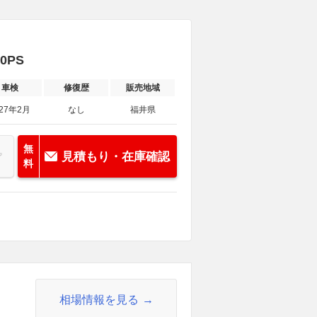
0PS
車検
修復歴
販売地域
027年2月
なし
福井県
無
見積もり・在庫確認
料
相場情報を見る