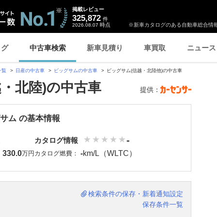
掲載レビュー
325,872
件
時点
※新車カタログのある自動車総合情報
2026.08.07
ログ
中古車検索
新車見積り
車買取
ニュース
一覧
日産の中古車
ビッグサムの中古車
ビッグサム(信越・北陸他)の中古車
越・北陸)の中古車
提供：
グサム の基本情報
-
カタログ情報
330.0
-
km/L（WLTC）
：
万円
カタログ燃費：
検索条件の保存・新着通知設定
保存条件一覧