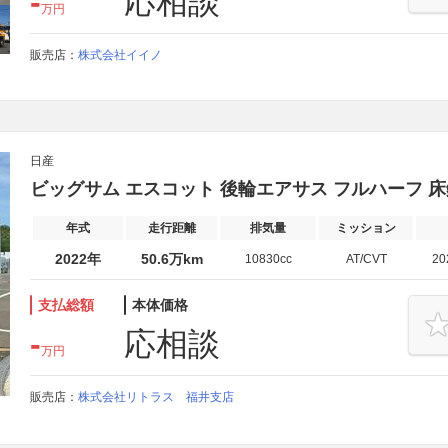
-
応相談
万円
販売店：
株式会社イイノ
日産
ビッグサム エスコット 後輪エアサス フルハーフ 
年式
走行距離
排気量
ミッション
2022年
50.6万km
10830cc
AT/CVT
2
支払総額
本体価格
-
応相談
万円
販売店：
株式会社リトラス 福井支店