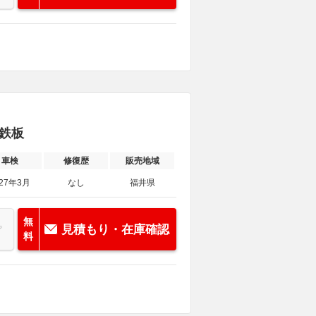
床鉄板
車検
修復歴
販売地域
027年3月
なし
福井県
無
見積もり・在庫確認
料