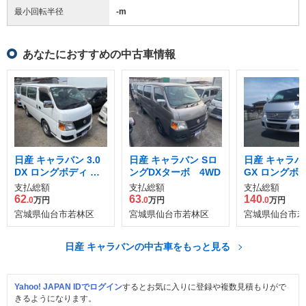
最小回転半径
-
m
あなたにおすすめの中古車情報
日産 キャラバン 3.0
日産 キャラバン Sロ
日産 キャラバン
DX ロングボディ デ
ングDXターボ 4WD
GX ロングボ
ィーゼルターボ 4WD
ィーゼルターボ
支払総額
支払総額
支払総額
62
63
140
.0
万円
.0
万円
.0
万円
宮城県仙台市若林区
宮城県仙台市若林区
宮城県仙台市若
日産 キャラバンの中古車をもっと見る
Yahoo! JAPAN IDでログイン
するとお気に入りに登録や複数見積もりがで
きるようになります。