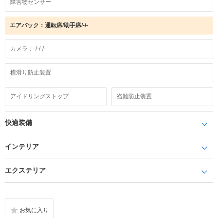
障害物センサー
エアバック：運転席/助手席/-/-
カメラ：-/-/-/-
横滑り防止装置
アイドリングストップ
盗難防止装置
快適装備
インテリア
エクステリア