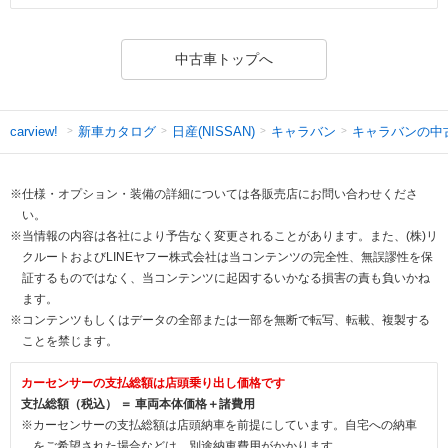
中古車トップへ
新車カタログ
日産(NISSAN)
キャラバン
キャラバンの中
carview!
※仕様・オプション・装備の詳細については各販売店にお問い合わせくださ
い。
※当情報の内容は各社により予告なく変更されることがあります。また、(株)リ
クルートおよびLINEヤフー株式会社は当コンテンツの完全性、無誤謬性を保
証するものではなく、当コンテンツに起因するいかなる損害の責も負いかね
ます。
※コンテンツもしくはデータの全部または一部を無断で転写、転載、複製する
ことを禁じます。
カーセンサーの支払総額は店頭乗り出し価格です
支払総額（税込） ＝ 車両本体価格＋諸費用
※カーセンサーの支払総額は店頭納車を前提にしています。自宅への納車
をご希望された場合などは、別途納車費用がかかります