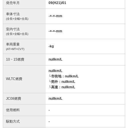
発売年月
09(H21)/01
車体寸法
-
×
-
×
-
mm
(全長×全幅×全高)
室内寸法
-
×
-
×
-
mm
(全長×全幅×全高)
車両重量
-
kg
(AT×MT×CVT)
10・15燃費
nullkm/L
nullkm/L
└市街地：nullkm/L
WLTC燃費
└郊外：nullkm/L
└高速：nullkm/L
JC08燃費
nullkm/L
使用燃料
-
駆動方式
-