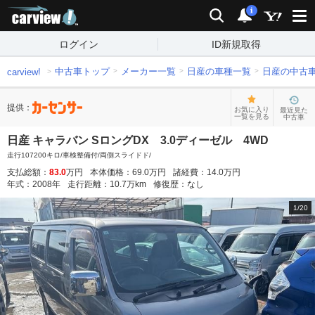
carview!
検索
通知
i
ログイン
ID新規取得
中古車トップ
メーカー一覧
日産の車種一覧
日産の中古
carview!
提供：
お気に入り
最近見た
一覧を見る
中古車
日産 キャラバン SロングDX 3.0ディーゼル 4WD
走行107200キロ/車検整備付/両側スライドド/
支払総額：
83.0
万円
本体価格：
69.0
万円
諸経費：
14.0
万円
年式：
2008
年
走行距離：
10.7
万km
修復歴：
なし
1
/
20