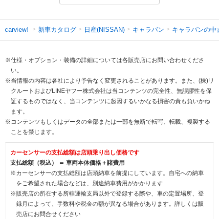
新車カタログ
日産(NISSAN)
キャラバン
キャラバンの中
carview!
※仕様・オプション・装備の詳細については各販売店にお問い合わせくださ
い。
※当情報の内容は各社により予告なく変更されることがあります。また、(株)リ
クルートおよびLINEヤフー株式会社は当コンテンツの完全性、無誤謬性を保
証するものではなく、当コンテンツに起因するいかなる損害の責も負いかね
ます。
※コンテンツもしくはデータの全部または一部を無断で転写、転載、複製する
ことを禁じます。
カーセンサーの支払総額は店頭乗り出し価格です
支払総額（税込） ＝ 車両本体価格＋諸費用
※カーセンサーの支払総額は店頭納車を前提にしています。自宅への納車
をご希望された場合などは、別途納車費用がかかります
※販売店の所在する所轄運輸支局以外で登録する際や、車の定置場所、登
録月によって、手数料や税金の額が異なる場合があります。詳しくは販
売店にお問合せください