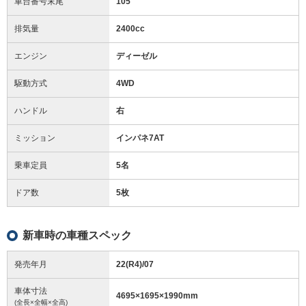
車台番号末尾
105
排気量
2400cc
エンジン
ディーゼル
駆動方式
4WD
ハンドル
右
ミッション
インパネ7AT
乗車定員
5名
ドア数
5枚
新車時の車種スペック
発売年月
22(R4)/07
車体寸法
4695
×
1695
×
1990
mm
(全長×全幅×全高)