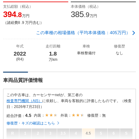
支払総額（税込）
本体価格（税込）
394
385
.8
.9
万円
万円
（諸経費8 .9 万円含む）
この車種の相場価格（平均本体価格：405万円）
年式
走行距離
車検
修復歴
2022
1.8
車検整備付
なし
(R4)
万km
車両品質評価情報
この中古車は、カーセンサーnetが、第三者の
検査専門機関（AIS）
に依頼し、車両を客観的に評価したものです。（検査
日：2026年7月23日）
4.5
内装：
外装：
修復歴：無
総合評価：
修復歴・キズの確認はこちら
R
1
2
3
3.5
4
4.5
5
6
S