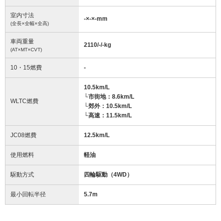
室内寸法
-
×
-
×
-
mm
(全長×全幅×全高)
車両重量
2110/-/-
kg
(AT×MT×CVT)
10・15燃費
-
10.5km/L
└市街地：8.6km/L
WLTC燃費
└郊外：10.5km/L
└高速：11.5km/L
JC08燃費
12.5km/L
使用燃料
軽油
駆動方式
四輪駆動（4WD）
最小回転半径
5.7
m