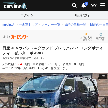
carview!
検索
通知
i
ログイン
ID新規取得
中古車トップ
メーカー一覧
日産の車種一覧
日産の中古
carview!
提供：
お気に入り
最近見た
一覧を見る
中古車
日産 キャラバン 2.4 グランド プレミアムGX ロングボディ
ディーゼルターボ 4WD
両側スライド片側電動ドア 純正ナビ/
支払総額：
394.8
万円
本体価格：
385.9
万円
諸経費：
8.9
万円
年式：
2022
年
走行距離：
1.8
万km
修復歴：
なし
1
/
22