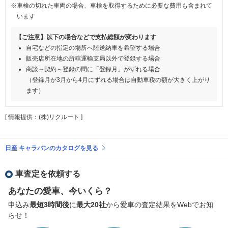
※車検の切れた車両の場合、車検を取得するために必要な費用も含まれて
います
【ご注意】以下の場合などで支払総額が変わります
自宅などの指定の場所へ陸送納車を希望する場合
販売店所在地の所轄運輸支局以外で登録する場合
商談～契約～登録の間に「登録月」がずれる場合
（登録月が3月から4月にずれる場合は自動車税の額が大きく上がり
ます）
[ 情報提供：(株)リクルート ]
日産 キャラバンのカタログを見る
車査定を依頼する
あなたの愛車、今いくら？
申込み
最短3時間後
に
最大20社
から愛車の査定結果をWebでお知
らせ！