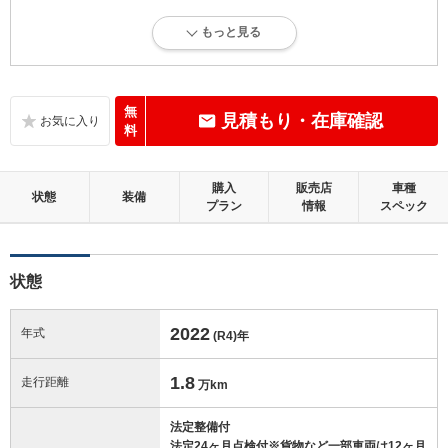
4.5
総合評価：
もっと見る
内外装に目立たない軽微なキズ、ヘコミが少し認められますが、良好な
状態です。
内装：
無
見積もり・在庫確認
目立たない軽微なダメージはありますが、良好な状態です。
料
外装：
購入
販売店
車種
キズ、ヘコミなどが少なく、あっても目立たない、良好な状態です。
状態
装備
プラン
情報
スペック
修復歴：無
状態
この中古車の「車両品質評価書」を見る
2022
年式
(R4)
年
1.8
走行距離
万km
法定整備付
法定24ヶ月点検付※貨物など一部車両は12ヶ月