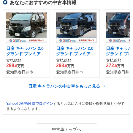
あなたにおすすめの中古車情報
日産 キャラバン 2.0
日産 キャラバン 2.0
日産 キャラバン
グランド プレミアム
グランド プレミアム
グランド プレ
GX ロングボディ
GX ロングボディ
GX ロングボ
支払総額
支払総額
支払総額
298
293
272
.8
万円
.8
万円
.8
万円
愛知県春日井市
愛知県春日井市
愛知県春日井市
日産 キャラバンの中古車をもっと見る
Yahoo! JAPAN IDでログイン
するとお気に入りに登録や複数見積もりがで
きるようになります。
中古車トップへ