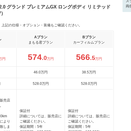
ス
両
.0 グランド プレミアムGX ロングボディ リミテッド
デ）
。上記の仕様・オプション・装備もご確認ください。
Aプラン
Bプラン
ン
まもる君プラン
カーフィルムプラン
574
566
.0
.5
万円
万円
万円
46
.0
万円
38
.5
万円
円
528
.0
万円
528
.0
万円
販売店
。
保証付
保証付
0km
詳細については、販売店に
詳細については、販売店に
により
ご確認ください。
ご確認ください。
致しま
保証期間：5年
保証期間：5年