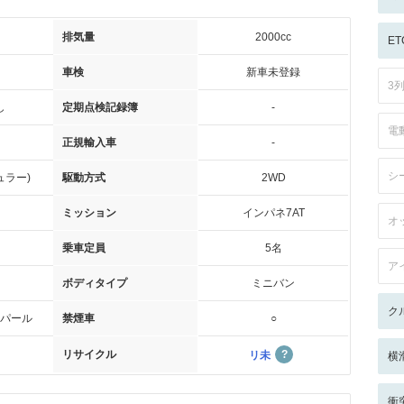
排気量
2000cc
ET
車検
新車未登録
3
し
定期点検記録簿
-
電
正規輸入車
-
シ
ュラー)
駆動方式
2WD
ミッション
インパネ7AT
オ
乗車定員
5名
ア
ボディタイプ
ミニバン
ク
パール
禁煙車
○
リサイクル
リ未
横
衝