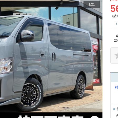
1
/
21
5
（諸
2
（