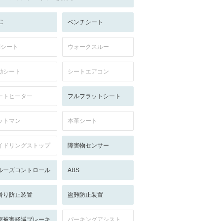
C
ベンチシート
列シート
ウォークスルー
動シート
シートエアコン
ートヒーター
フルフラットシート
ットマン
本革シート
イドリングストップ
障害物センサー
ルーズコントロール
ABS
滑り防止装置
盗難防止装置
突被害軽減ブレーキ
パーキングアシスト