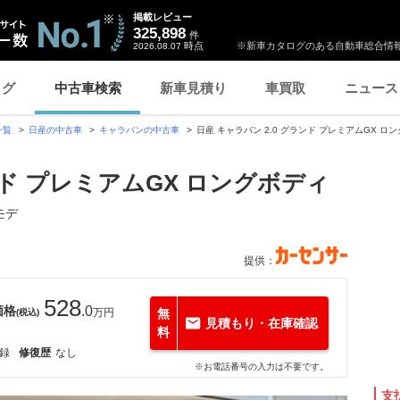
掲載レビュー
325,898
件
時点
※新車カタログのある自動車総合情報
2026.08.07
ログ
中古車検索
新車見積り
車買取
ニュース
一覧
日産の中古車
キャラバンの中古車
日産 キャラバン 2.0 グランド プレミアムGX 
ンド プレミアムGX ロングボディ
モデ
提供：
528
価格
.0
万円
無
(税込)
見積もり・在庫確認
料
録
修復歴
なし
※お電話番号の入力は不要です。
支