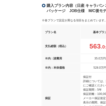
購入プラン内容（日産 キャラバン 2
パッケージ JOB仕様 M/C後モ
※各プランで設定が異なる項目をまとめています
プラン名
基本プラ
563
.0
支払総額（税込）
※内：諸費用
35
.0
万円
※内：本体価格
528
.0
万
保証付
詳細については、
にご確認ください
保証期間：5年
保証距離：100,00
保証
メーカー保証規定
表示の期間、保証