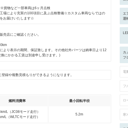
付※貨物など一部車両は6ヶ月点検
工場により充実の100項目に及ぶ点検整備☆カスタム車両ならではの
エ
をお届けいたします☆
運転
L
販売店にご確認ください。
0km
により表示の期間、保証致します。その他社外パーツは納車日より12
カ
交換にかかる工賃は別途申し受けます。)
フ
電
に登録や複数見積もりができるようになります。
フ
ロ
燃料消費率
最小回転半径
.4km/L（JC08モード走行）
5.2m
寒
5km/L（WLTCモード走行）