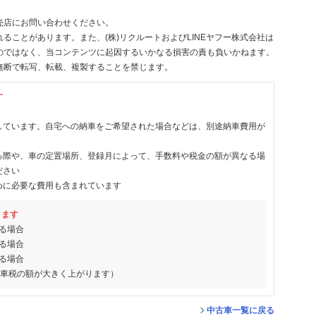
売店にお問い合わせください。
ることがあります。また、(株)リクルートおよびLINEヤフー株式会社は
のではなく、当コンテンツに起因するいかなる損害の責も負いかねます。
無断で転写、転載、複製することを禁じます。
す
しています。自宅への納車をご希望された場合などは、別途納車費用が
る際や、車の定置場所、登録月によって、手数料や税金の額が異なる場
ださい
めに必要な費用も含まれています
ります
る場合
る場合
る場合
動車税の額が大きく上がります）
中古車一覧に戻る