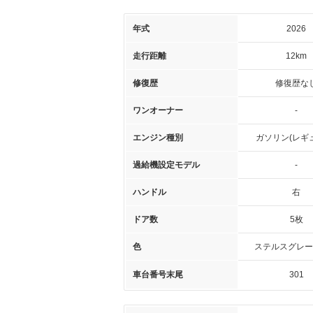
年式
2026
走行距離
12km
修復歴
修復歴な
ワンオーナー
-
エンジン種別
ガソリン(レギ
過給機設定モデル
-
ハンドル
右
ドア数
5枚
色
ステルスグレー
車台番号末尾
301