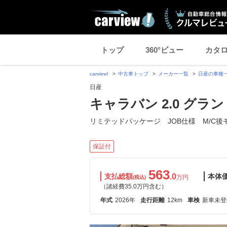
トップ
360°ビュー
カタ
carview!
中古車トップ
メーカー一覧
日産の車種
日産
キャラバン 2.0 グラ
リミテッドパッケージ JOB仕様 M/C後
保証付
563
支払総額
.0
本体
万円
(税込)
（諸経費35.0万円含む）
年式
2026年
走行距離
12km
車検
新車未登