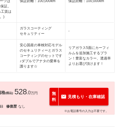
ーツは
保証距離：100,000km
保証距離：100,000km
月保証。
る工賃は
。)
ガラスコーティング
-
セキュリティー
安心国産の車検対応モデル
リアガラス5面にカーフィ
のセキュリティーとガラス
ルムを追加施工するプラ
コーティングのセットです
ン！豊富なカラー、透過率
♪ダブルでアナタの愛車を
よりお選び頂けます！
護ります☆
528
価格
.0
万円
無
(税込)
見積もり・在庫確認
料
録
修復歴
なし
※お電話番号の入力は不要です。