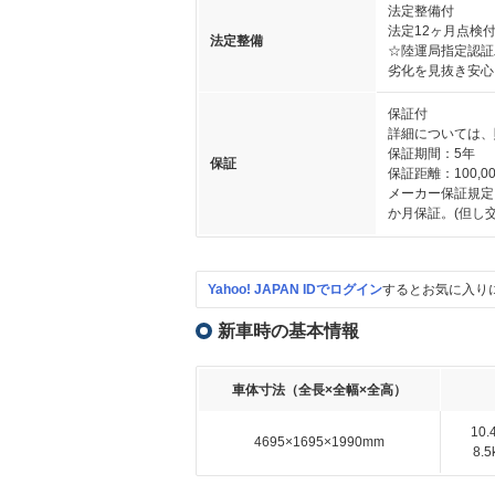
法定整備付
法定12ヶ月点検
法定整備
☆陸運局指定認証
劣化を見抜き安心
保証付
詳細については、
保証期間：5年
保証
保証距離：100,00
メーカー保証規定
か月保証。(但し
Yahoo! JAPAN IDでログイン
するとお気に入り
新車時の基本情報
車体寸法（全長×全幅×全高）
10
4695×1695×1990mm
8.