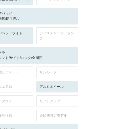
アバッグ
席/助手席/-/-
EDヘッドライト
ディスチャージドラン
プ
メラ
ロント/サイド/バック/全周囲
動リアゲート
サンルーフ
ルエアロ
アルミホイール
ーダウン
リフトアップ
冷地仕様
過給機設定モデル