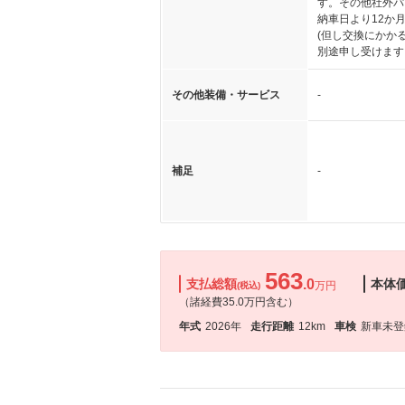
す。その他社外パ
納車日より12か
(但し交換にかか
別途申し受けます
その他装備・サービス
-
補足
-
563
支払総額
.0
本体
万円
(税込)
（諸経費35.0万円含む）
年式
2026年
走行距離
12km
車検
新車未登