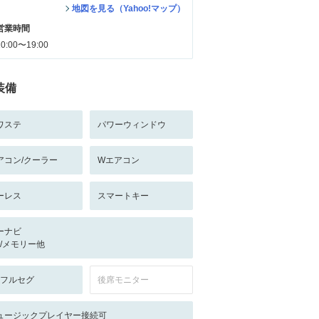
地図を見る（Yahoo!マップ）
営業時間
10:00〜19:00
装備
ワステ
パワーウィンドウ
アコン/クーラー
Wエアコン
ーレス
スマートキー
ーナビ
-/-/メモリー他
V:フルセグ
後席モニター
ュージックプレイヤー接続可