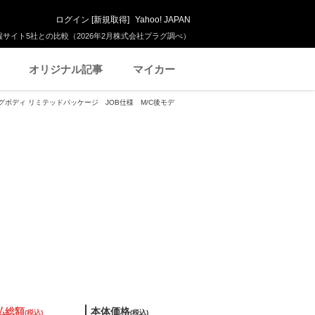
ログイン
[
新規取得
]
Yahoo! JAPAN
サイト5社との比較（2026年2月株式会社プラグ調べ）
オリジナル記事
マイカー
ロングボディ リミテッドパッケージ JOB仕様 M/C後モデ
払総額
本体価格
(税込)
(税込)