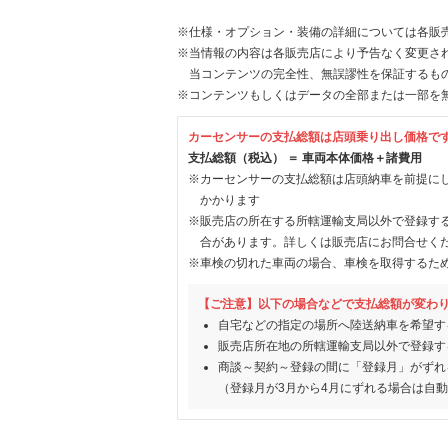
※仕様・オプション・装備の詳細については各販
※当情報の内容は各販売店により予告なく変更され
当コンテンツの完全性、無誤謬性を保証するも
※コンテンツもしくはデータの全部または一部を
カーセンサーの支払総額は店頭乗り出し価格で
支払総額（税込） ＝ 車両本体価格＋諸費用
※カーセンサーの支払総額は店頭納車を前提に
かかります
※販売店の所在する所轄運輸支局以外で登録す
合があります。詳しくは販売店にお問合せく
※車検の切れた車両の場合、車検を取得するた
【ご注意】以下の場合などで支払総額が変わ
自宅などの指定の場所へ陸送納車を希望す
販売店所在地の所轄運輸支局以外で登録す
商談～契約～登録の間に「登録月」がずれ
（登録月が3月から4月にずれる場合は自