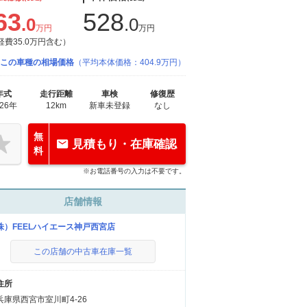
63
528
.0
.0
万円
万円
経費35.0万円含む）
この車種の相場価格
（平均本体価格：404.9万円）
年式
走行距離
車検
修復歴
026年
12km
新車未登録
なし
無
見積もり・在庫確認
料
※お電話番号の入力は不要です。
店舗情報
株）FEELハイエース神戸西宮店
この店舗の中古車在庫一覧
住所
兵庫県西宮市室川町4-26