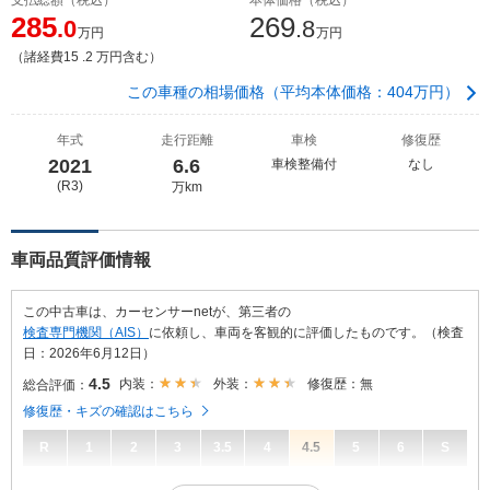
285
269
.0
.8
万円
万円
（諸経費15 .2 万円含む）
この車種の相場価格（平均本体価格：404万円）
年式
走行距離
車検
修復歴
2021
6.6
車検整備付
なし
(R3)
万km
車両品質評価情報
この中古車は、カーセンサーnetが、第三者の
検査専門機関（AIS）
に依頼し、車両を客観的に評価したものです。（検査
日：2026年6月12日）
4.5
内装：
外装：
修復歴：無
総合評価：
修復歴・キズの確認はこちら
R
1
2
3
3.5
4
4.5
5
6
S
4.5
総合評価：