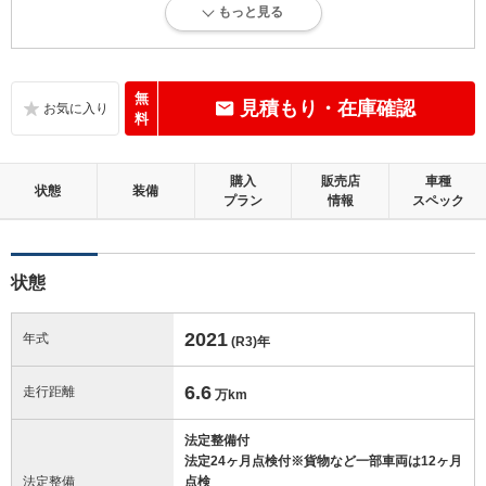
もっと見る
内外装に目立たない軽微なキズ、ヘコミが少し認められますが、良好な
状態です。
内装：
無
見積もり・在庫確認
目立たない軽微なダメージはありますが、良好な状態です。
料
外装：
購入
販売店
車種
キズ、ヘコミなどが少なく、あっても目立たない、良好な状態です。
状態
装備
プラン
情報
スペック
修復歴：無
状態
この中古車の「車両品質評価書」を見る
2021
年式
(R3)
年
6.6
走行距離
万km
法定整備付
法定24ヶ月点検付※貨物など一部車両は12ヶ月
法定整備
点検