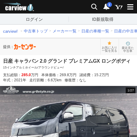
carview!
検索
通知
i
ログイン
ID新規取得
中古車トップ
メーカー一覧
日産の車種一覧
日産の中古
carview!
提供：
お気に入り
最近見た
一覧を見る
中古車
日産 キャラバン 2.0 グランド プレミアムGX ロングボディ
15インチアルミホイール/アラウンドビュー/
支払総額：
285.0
万円
本体価格：
269.8
万円
諸経費：
15.2
万円
年式：
2021
年
走行距離：
6.6
万km
修復歴：
なし
1
/
27