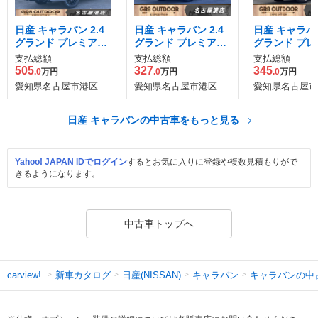
日産 キャラバン 2.4
日産 キャラバン 2.4
日産 キャラバン
グランド プレミアム
グランド プレミアム
グランド プレ
GX ロングボディ デ
GX プロスタイル ロ
GX プロスタ
支払総額
支払総額
支払総額
ィーゼルターボ 4WD
ングボディ ディーゼ
ングボディ デ
505
327
345
.0
万円
.0
万円
.0
万円
ルターボ 4WD
ルターボ 4WD
愛知県名古屋市港区
愛知県名古屋市港区
愛知県名古屋市
日産 キャラバンの中古車をもっと見る
Yahoo! JAPAN IDでログイン
するとお気に入りに登録や複数見積もりがで
きるようになります。
中古車トップへ
新車カタログ
日産(NISSAN)
キャラバン
キャラバンの中
carview!