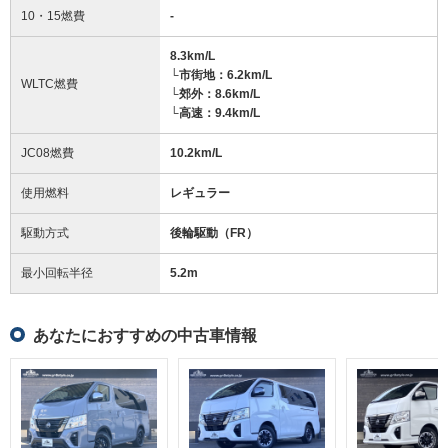
10・15燃費
-
8.3km/L
└市街地：6.2km/L
WLTC燃費
└郊外：8.6km/L
└高速：9.4km/L
JC08燃費
10.2km/L
使用燃料
レギュラー
駆動方式
後輪駆動（FR）
最小回転半径
5.2
m
あなたにおすすめの中古車情報