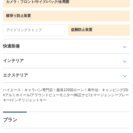
カメラ：フロント/サイド/バック/全周囲
横滑り防止装置
盗難防止装置
アイドリングストップ
快適装備
インテリア
エクステリア
ハイエース・キャラバン専門店！最長120回ローン！車中泊・キャンピング15i
nアルミホイール/アラウンドビューモニター/純正ナビ/エマージェンシーブレー
キー/インテリジェントキー
プラン