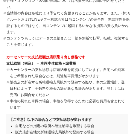
※仕様・オプション・装備の詳細については各販売店にお問い合わせくださ
い。
※当情報の内容は各社により予告なく変更されることがあります。また、(株)リ
クルートおよびLINEヤフー株式会社は当コンテンツの完全性、無誤謬性を保
証するものではなく、当コンテンツに起因するいかなる損害の責も負いかね
ます。
※コンテンツもしくはデータの全部または一部を無断で転写、転載、複製する
ことを禁じます。
カーセンサーの支払総額は店頭乗り出し価格です
支払総額（税込） ＝ 車両本体価格＋諸費用
※カーセンサーの支払総額は店頭納車を前提にしています。自宅への納車
をご希望された場合などは、別途納車費用がかかります
※販売店の所在する所轄運輸支局以外で登録する際や、車の定置場所、登
録月によって、手数料や税金の額が異なる場合があります。詳しくは販
売店にお問合せください
※車検の切れた車両の場合、車検を取得するために必要な費用も含まれて
います
【ご注意】以下の場合などで支払総額が変わります
自宅などの指定の場所へ陸送納車を希望する場合
販売店所在地の所轄運輸支局以外で登録する場合