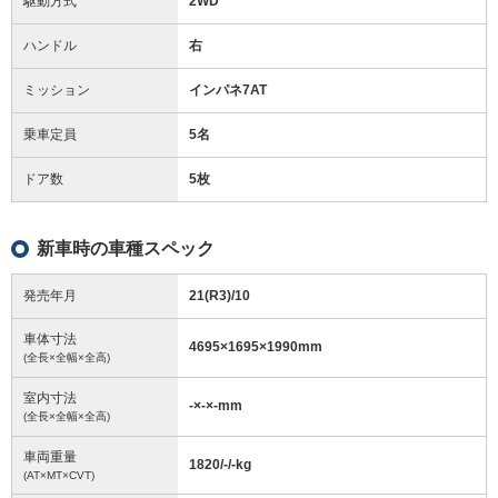
駆動方式
2WD
ハンドル
右
ミッション
インパネ7AT
乗車定員
5名
ドア数
5枚
新車時の車種スペック
発売年月
21(R3)/10
車体寸法
4695
×
1695
×
1990
mm
(全長×全幅×全高)
室内寸法
-
×
-
×
-
mm
(全長×全幅×全高)
車両重量
1820/-/-
kg
(AT×MT×CVT)