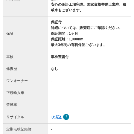
安心の認証工場完備。国家資格整備士常駐、積
載車もございます。
保証付
詳細については、販売店にご確認ください。
保証
保証期間：1ヶ月
保証距離：1,000km
最大3年間の有料保証ございます。
車検
車検整備付
修復歴
なし
ワンオーナー
-
正規輸入車
-
禁煙車
-
リサイクル
リ済込
定期点検記録簿
-