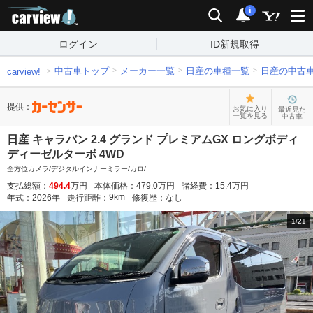
carview!
検索
通知
i
ログイン
ID新規取得
中古車トップ
メーカー一覧
日産の車種一覧
日産の中古
carview!
提供：
お気に入り
最近見た
一覧を見る
中古車
日産 キャラバン 2.4 グランド プレミアムGX ロングボディ
ディーゼルターボ 4WD
全方位カメラ/デジタルインナーミラー/カロ/
支払総額：
494.4
万円
本体価格：
479.0
万円
諸経費：
15.4
万円
9
km
年式：
2026
年
走行距離：
修復歴：
なし
1
/
21