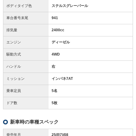
ボディタイプ色
ステルスグレーパール
車台番号末尾
941
排気量
2400cc
エンジン
ディーゼル
駆動方式
4WD
ハンドル
右
ミッション
インパネ7AT
乗車定員
5名
ドア数
5枚
新車時の車種スペック
発売年月
25(R7)/08