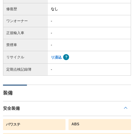
修復歴
なし
ワンオーナー
-
正規輸入車
-
禁煙車
-
リサイクル
リ済込
定期点検記録簿
-
装備
安全装備
ABS
パワステ