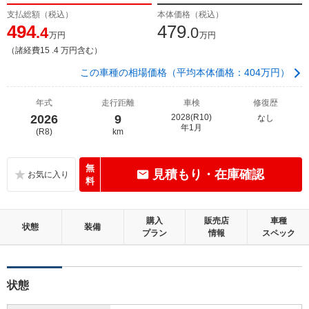
支払総額（税込）
本体価格（税込）
494
479
.4
.0
万円
万円
（諸経費15 .4 万円含む）
この車種の相場価格（平均本体価格：404万円）
年式
走行距離
車検
修復歴
2026
9
2028(R10)
なし
年1月
(R8)
km
無
見積もり・在庫確認
料
購入
販売店
車種
状態
装備
プラン
情報
スペック
状態