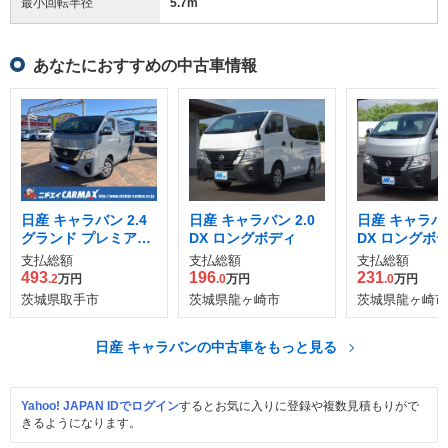
最小回転半径
5.7
m
あなたにおすすめの中古車情報
日産 キャラバン 2.4
日産 キャラバン 2.0
日産 キャラバン
グランド プレミアム
DX ロングボディ
DX ロングボ
GX ロングボディ デ
支払総額
支払総額
支払総額
ィーゼルターボ 4WD
493
196
231
.2
万円
.0
万円
.0
万円
茨城県取手市
茨城県龍ヶ崎市
茨城県龍ヶ崎市
日産 キャラバンの中古車をもっと見る
Yahoo! JAPAN IDでログイン
するとお気に入りに登録や複数見積もりがで
きるようになります。