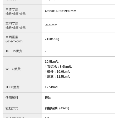
車体寸法
4695
×
1695
×
1990
mm
(全長×全幅×全高)
室内寸法
-
×
-
×
-
mm
(全長×全幅×全高)
車両重量
2110/-/-
kg
(AT×MT×CVT)
10・15燃費
-
10.5km/L
└市街地：8.6km/L
WLTC燃費
└郊外：10.6km/L
└高速：11.5km/L
JC08燃費
12.5km/L
使用燃料
軽油
駆動方式
四輪駆動（4WD）