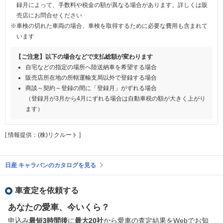
録月によって、手数料や税金の額が異なる場合があります。詳しくは販
売店にお問合せください
※車検の切れた車両の場合、車検を取得するために必要な費用も含まれて
います
【ご注意】以下の場合などで支払総額が変わります
自宅などの指定の場所へ陸送納車を希望する場合
販売店所在地の所轄運輸支局以外で登録する場合
商談～契約～登録の間に「登録月」がずれる場合
（登録月が3月から4月にずれる場合は自動車税の額が大きく上がり
ます）
[ 情報提供：(株)リクルート ]
日産 キャラバンのカタログを見る
車査定を依頼する
あなたの愛車、今いくら？
申込み
最短3時間後
に
最大20社
から愛車の査定結果をWebでお知