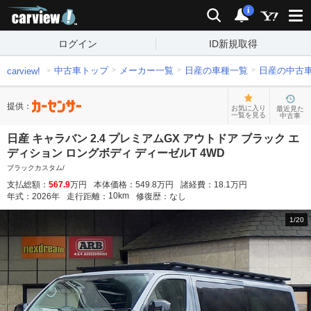
carview!
検索
通知
i
ログイン
ID新規取得
中古車トップ
メーカー一覧
日産の車種一覧
日産の中古
carview!
提供：
お気に入り
最近見た
一覧を見る
中古車
日産 キャラバン 2.4 プレミアムGX アウトドア ブラック エ
ディション ロングボディ ディーゼルT 4WD
ブラックカスタム/
支払総額：
567.9
万円
本体価格：
549.8
万円
諸経費：
18.1
万円
10
km
年式：
2026
年
走行距離：
修復歴：
なし
1
/
20