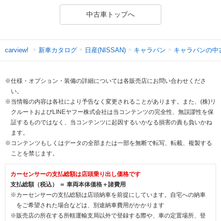
中古車トップへ
新車カタログ
日産(NISSAN)
キャラバン
キャラバンの中
carview!
※仕様・オプション・装備の詳細については各販売店にお問い合わせくださ
い。
※当情報の内容は各社により予告なく変更されることがあります。また、(株)リ
クルートおよびLINEヤフー株式会社は当コンテンツの完全性、無誤謬性を保
証するものではなく、当コンテンツに起因するいかなる損害の責も負いかね
ます。
※コンテンツもしくはデータの全部または一部を無断で転写、転載、複製する
ことを禁じます。
カーセンサーの支払総額は店頭乗り出し価格です
支払総額（税込） ＝ 車両本体価格＋諸費用
※カーセンサーの支払総額は店頭納車を前提にしています。自宅への納車
をご希望された場合などは、別途納車費用がかかります
※販売店の所在する所轄運輸支局以外で登録する際や、車の定置場所、登