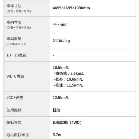
車体寸法
4695
×
1695
×
1990
mm
(全長×全幅×全高)
室内寸法
-
×
-
×
-
mm
(全長×全幅×全高)
車両重量
2110/-/-
kg
(AT×MT×CVT)
10・15燃費
-
10.5km/L
└市街地：8.6km/L
WLTC燃費
└郊外：10.6km/L
└高速：11.5km/L
JC08燃費
12.5km/L
使用燃料
軽油
駆動方式
四輪駆動（4WD）
最小回転半径
5.7
m