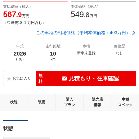
支払総額（税込）
本体価格（税込）
567
549
.9
.8
万円
万円
（諸経費18 .1 万円含む）
この車種の相場価格（平均本体価格：403万円）
年式
走行距離
車検
修復歴
2026
10
新車未登録
なし
(R8)
km
無
見積もり・在庫確認
料
購入
販売店
車種
状態
装備
プラン
情報
スペック
状態