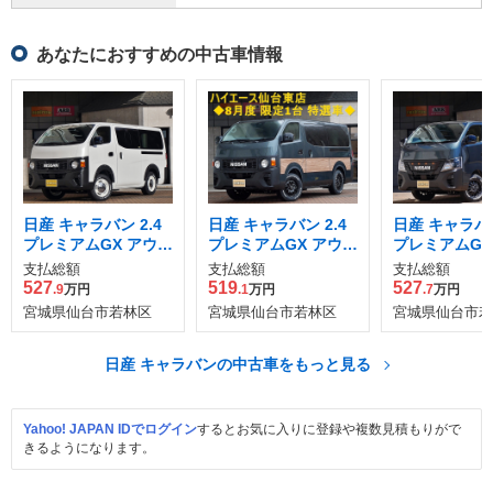
あなたにおすすめの中古車情報
日産 キャラバン 2.4
日産 キャラバン 2.4
日産 キャラバン
プレミアムGX アウト
プレミアムGX アウト
プレミアムGX
ドア ブラック エディ
ドア ブラック エディ
ドア ブラック
支払総額
支払総額
支払総額
ション ロングボディ
ション ロングボディ
ション ロング
527
519
527
.9
万円
.1
万円
.7
万円
ディーゼルT 4WD
ディーゼルT 4WD
ディーゼルT 
宮城県仙台市若林区
宮城県仙台市若林区
宮城県仙台市若
日産 キャラバンの中古車をもっと見る
Yahoo! JAPAN IDでログイン
するとお気に入りに登録や複数見積もりがで
きるようになります。