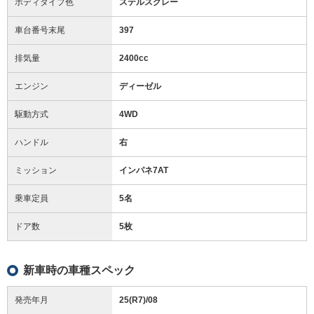
ボディタイプ色
ステルスグレー
車台番号末尾
397
排気量
2400cc
エンジン
ディーゼル
駆動方式
4WD
ハンドル
右
ミッション
インパネ7AT
乗車定員
5名
ドア数
5枚
新車時の車種スペック
発売年月
25(R7)/08