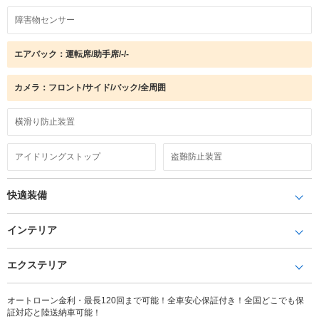
障害物センサー
エアバック：運転席/助手席/-/-
カメラ：フロント/サイド/バック/全周囲
横滑り防止装置
アイドリングストップ
盗難防止装置
快適装備
インテリア
エクステリア
オートローン金利・最長120回まで可能！全車安心保証付き！全国どこでも保
証対応と陸送納車可能！