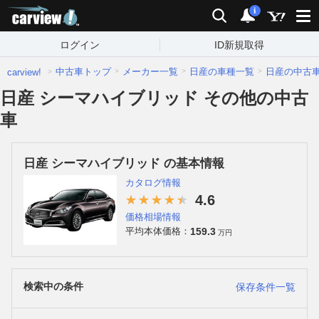
carview!
検索
通知
i
ログイン
ID新規取得
中古車トップ
メーカー一覧
日産の車種一覧
日産の中古
carview!
日産 シーマハイブリッド その他の中古
車
日産 シーマハイブリッド の基本情報
カタログ情報
4.6
価格相場情報
159.3
平均本体価格：
万円
検索中の条件
保存条件一覧