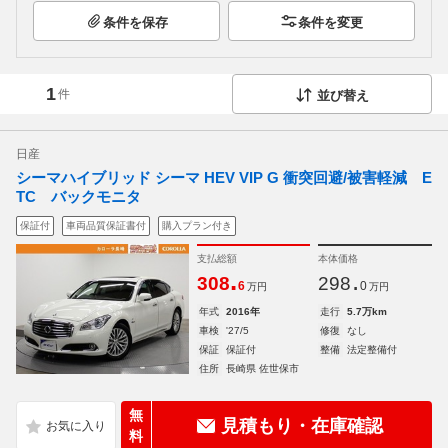
条件を保存
条件を変更
1
件
並び替え
日産
シーマハイブリッド シーマ HEV VIP G 衝突回避/被害軽減 E
TC バックモニタ
保証付
車両品質保証書付
購入プラン付き
支払総額
本体価格
.
.
308
298
6
0
万円
万円
年式
2016年
走行
5.7万km
車検
'27/5
修復
なし
保証
保証付
整備
法定整備付
住所
長崎県 佐世保市
無
見積もり・在庫確認
料