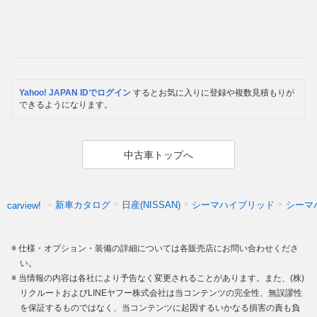
Yahoo! JAPAN IDでログイン
するとお気に入りに登録や複数見積もりが
できるようになります。
中古車トップへ
新車カタログ
日産(NISSAN)
シーマハイブリッド
シーマ
carview!
仕様・オプション・装備の詳細については各販売店にお問い合わせくださ
い。
当情報の内容は各社により予告なく変更されることがあります。また、(株)
リクルートおよびLINEヤフー株式会社は当コンテンツの完全性、無誤謬性
を保証するものではなく、当コンテンツに起因するいかなる損害の責も負