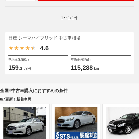
1
〜
1
/
1
件
日産 シーマハイブリッド 中古車相場
4.6
平均本体価格：
平均走行距離：
159
115,288
.3
万円
km
全国×中古車購入におすすめの条件
8/7更新！新着車両