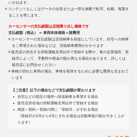
いかねます。
コンテンツもしくはデータの全部または一部を無断で転写、転載、複製す
ることを禁じます。
カーセンサーの支払総額は店頭乗り出し価格です
支払総額（税込） ＝ 車両本体価格＋諸費用
カーセンサーの支払総額は店頭納車を前提にしています。自宅への納車
をご希望された場合などは、別途納車費用がかかります
販売店の所在する所轄運輸支局以外で登録する際や、車の定置場所、登
録月によって、手数料や税金の額が異なる場合があります。詳しくは
販売店にお問合せください
車検の切れた車両の場合、車検を取得するために必要な費用も含まれて
います
【ご注意】以下の場合などで支払総額が変わります
自宅などの指定の場所へ陸送納車を希望する場合
販売店所在地の所轄運輸支局以外で登録する場合
商談～契約～登録の間に「登録月」がずれる場合
（登録月が3月から4月にずれる場合は自動車税の額が大きく上が
ります）