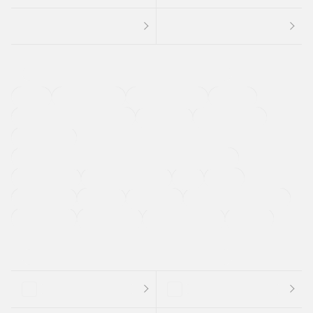
４ＷＤ
定期点検記録簿
ワンオーナーカー
福祉車両
メーカー系販売店取り扱い車
修復歴無し
アルミホイール
寒冷地仕様車
過給機設定モデル（ターボ・スーパーチャージャーなど)
ETC
CDプレーヤー
カーナビゲーション
禁煙車
法定整備付き
保証付き
エアバッグ
ディスチャージドランプ
支払総顔あり
クーポンあり
車両品質評価書付
新着車両