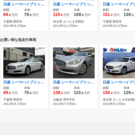
日産 シーマハイブリッド 3.5 レ-ダ-クル-ズ ナビTV サンル-フ 本革シ-ト
日産 シーマハイブリッド 3.5 VIP G サンルーフ ブラウンセミアニリン革シート
総額
本体
総額
本体
総額
本体
89
79
119
109
151
139
.8
万円
.8
万円
.8
万円
.8
万円
.0
万円
.0
千葉県 野田市
埼玉県 さいたま市西区
千葉県 野田市
2012年/9.2万km
2012年/11.2万km
2015年/13.5万km
お買い得な低走行車両
日産 シーマハイブリッド 3.5 レ-ダ-クル-ズ ナビTV サンル-フ 本革シ-ト
日産 シーマハイブリッド 3.5 純正ナビ Bluetooth バックカメラ ETC
総額
本体
総額
本体
総額
本体
89
79
138
115
150
129
.8
万円
.8
万円
.8
万円
.8
万円
.4
万円
.9
千葉県 野田市
大阪府 堺市中区
埼玉県 さいたま市岩槻
2012年/9.2万km
2012年/7.5万km
2012年/5.2万km