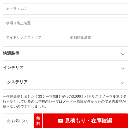
カメラ：-/-/-/-
横滑り防止装置
アイドリングストップ
盗難防止装置
快適装備
インテリア
エクステリア
一生懸命探しました！33シーマ黒II！安心の3,000！バネサス！ノーマル車！走
行不明としているのは当時のシーマはメーター故障が多かったので過去履歴が
解らないので？としました。
無
見積もり・在庫確認
料