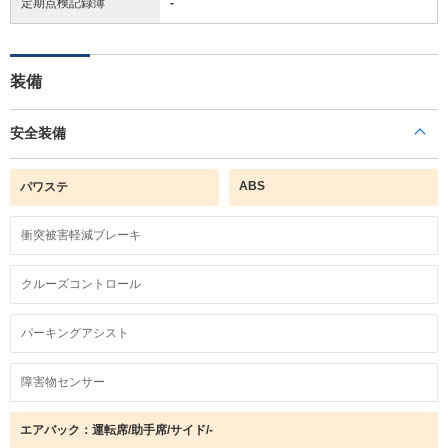
定期点検記録簿
-
装備
安全装備
ABS
パワステ
衝突被害軽減ブレーキ
クルーズコントロール
パーキングアシスト
障害物センサー
エアバック：運転席/助手席/サイド/-