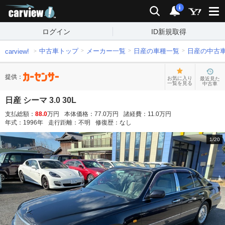
carview!
検索
通知
i
ログイン
ID新規取得
中古車トップ
メーカー一覧
日産の車種一覧
日産の中古
carview!
提供：
お気に入り
最近見た
一覧を見る
中古車
日産 シーマ 3.0 30L
支払総額：
88.0
万円
本体価格：
77.0
万円
諸経費：
11.0
万円
年式：
1996
年
走行距離：
不明
修復歴：
なし
1
/
20