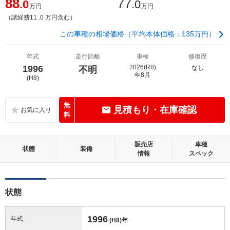
88
77
.0
.0
万円
万円
（諸経費11 .0 万円含む）
この車種の相場価格（平均本体価格：135万円）
年式
走行距離
車検
修復歴
1996
2026(R8)
なし
不明
年8月
(H8)
無
見積もり・在庫確認
料
販売店
車種
状態
装備
情報
スペック
状態
1996
年式
(H8)
年