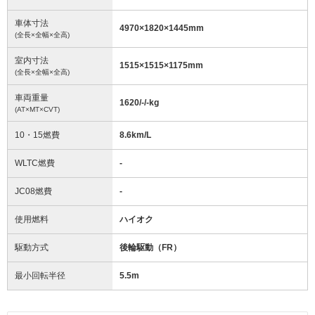
車体寸法
4970
×
1820
×
1445
mm
(全長×全幅×全高)
室内寸法
1515
×
1515
×
1175
mm
(全長×全幅×全高)
車両重量
1620/-/-
kg
(AT×MT×CVT)
10・15燃費
8.6km/L
WLTC燃費
-
JC08燃費
-
使用燃料
ハイオク
駆動方式
後輪駆動（FR）
最小回転半径
5.5
m