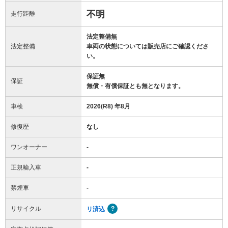
不明
走行距離
法定整備無
法定整備
車両の状態については販売店にご確認くださ
い。
保証無
保証
無償・有償保証とも無となります。
車検
2026(R8) 年8月
修復歴
なし
ワンオーナー
-
正規輸入車
-
禁煙車
-
リサイクル
リ済込