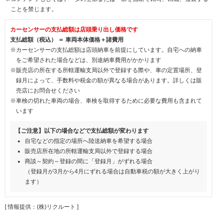
ことを禁じます。
カーセンサーの支払総額は店頭乗り出し価格です
支払総額（税込） ＝ 車両本体価格＋諸費用
※カーセンサーの支払総額は店頭納車を前提にしています。自宅への納車
をご希望された場合などは、別途納車費用がかかります
※販売店の所在する所轄運輸支局以外で登録する際や、車の定置場所、登
録月によって、手数料や税金の額が異なる場合があります。詳しくは販
売店にお問合せください
※車検の切れた車両の場合、車検を取得するために必要な費用も含まれて
います
【ご注意】以下の場合などで支払総額が変わります
自宅などの指定の場所へ陸送納車を希望する場合
販売店所在地の所轄運輸支局以外で登録する場合
商談～契約～登録の間に「登録月」がずれる場合
（登録月が3月から4月にずれる場合は自動車税の額が大きく上がり
ます）
[ 情報提供：(株)リクルート ]