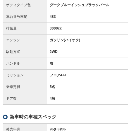
ボディタイプ色
ダークブルーイッシュブラックパール
車台番号末尾
483
排気量
3000cc
エンジン
ガソリン(ハイオク)
駆動方式
2WD
ハンドル
右
ミッション
フロア4AT
乗車定員
5名
ドア数
4枚
新車時の車種スペック
発売年月
96(H8)/06