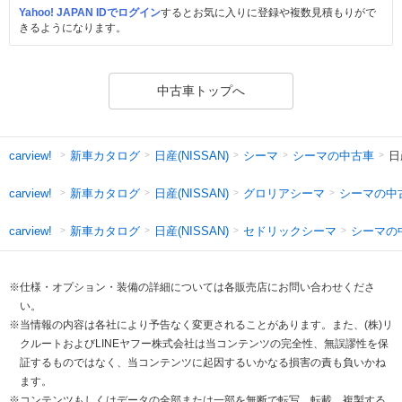
Yahoo! JAPAN IDでログイン
するとお気に入りに登録や複数見積もりがで
きるようになります。
中古車トップへ
新車カタログ
日産(NISSAN)
シーマ
シーマの中古車
日
carview!
新車カタログ
日産(NISSAN)
グロリアシーマ
シーマの中
carview!
新車カタログ
日産(NISSAN)
セドリックシーマ
シーマの
carview!
※仕様・オプション・装備の詳細については各販売店にお問い合わせくださ
い。
※当情報の内容は各社により予告なく変更されることがあります。また、(株)リ
クルートおよびLINEヤフー株式会社は当コンテンツの完全性、無誤謬性を保
証するものではなく、当コンテンツに起因するいかなる損害の責も負いかね
ます。
※コンテンツもしくはデータの全部または一部を無断で転写、転載、複製する