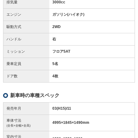
排気量
3000cc
エンジン
ガソリン(ハイオク)
駆動方式
2WD
ハンドル
右
ミッション
フロア5AT
乗車定員
5名
ドア数
4枚
新車時の車種スペック
発売年月
03(H15)/11
車体寸法
4995
×
1845
×
1490
mm
(全長×全幅×全高)
室内寸法