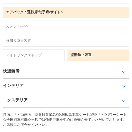
エアバック：運転席/助手席/サイド/-
カメラ：-/-/-/-
横滑り防止装置
盗難防止装置
アイドリングストップ
快適装備
インテリア
エクステリア
持病、ナビ白画面、基盤対策済み/禁煙車/黒本革シート/純正ナビ/パワーシート
☆全国納車可能☆当店では低走行車を中心に販売させていただいております。
お気軽にお問合せください。