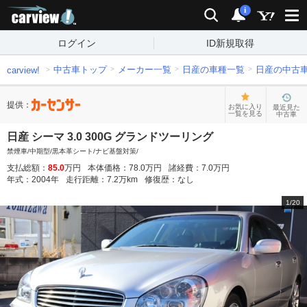
carview!
検索
通知
i
ログイン
ID新規取得
中古車トップ
メーカー一覧
日産の車種一覧
日産の中古
carview!
提供：
お気に入り
最近見た
一覧を見る
中古車
日産 シーマ 3.0 300G グランドツーリング
禁煙車/中期型/黒本革シート/ナビ基盤対策/
支払総額：
85.0
万円
本体価格：
78.0
万円
諸経費：
7.0
万円
年式：
2004
年
走行距離：
7.2
万km
修復歴：
なし
1
/
20