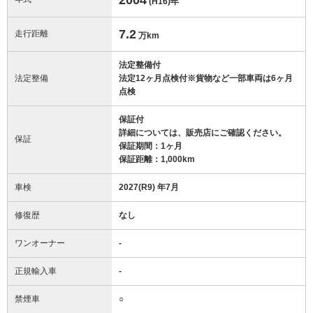
(H16)
年
7.2
走行距離
万km
法定整備付
法定整備
法定12ヶ月点検付※貨物など一部車両は6ヶ月
点検
保証付
詳細については、販売店にご確認ください。
保証
保証期間：1ヶ月
保証距離：1,000km
車検
2027(R9) 年7月
修復歴
なし
ワンオーナー
-
正規輸入車
-
禁煙車
○