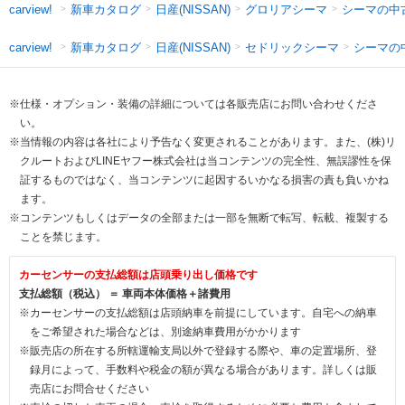
新車カタログ
日産(NISSAN)
グロリアシーマ
シーマの中
carview!
新車カタログ
日産(NISSAN)
セドリックシーマ
シーマの
carview!
※仕様・オプション・装備の詳細については各販売店にお問い合わせくださ
い。
※当情報の内容は各社により予告なく変更されることがあります。また、(株)リ
クルートおよびLINEヤフー株式会社は当コンテンツの完全性、無誤謬性を保
証するものではなく、当コンテンツに起因するいかなる損害の責も負いかね
ます。
※コンテンツもしくはデータの全部または一部を無断で転写、転載、複製する
ことを禁じます。
カーセンサーの支払総額は店頭乗り出し価格です
支払総額（税込） ＝ 車両本体価格＋諸費用
※カーセンサーの支払総額は店頭納車を前提にしています。自宅への納車
をご希望された場合などは、別途納車費用がかかります
※販売店の所在する所轄運輸支局以外で登録する際や、車の定置場所、登
録月によって、手数料や税金の額が異なる場合があります。詳しくは販
売店にお問合せください