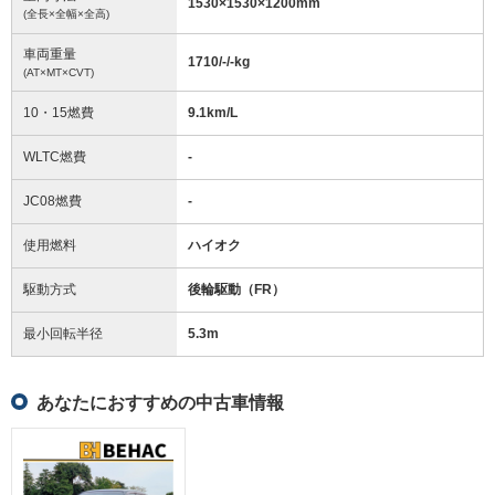
1530
×
1530
×
1200
mm
(全長×全幅×全高)
車両重量
1710/-/-
kg
(AT×MT×CVT)
10・15燃費
9.1km/L
WLTC燃費
-
JC08燃費
-
使用燃料
ハイオク
駆動方式
後輪駆動（FR）
最小回転半径
5.3
m
あなたにおすすめの中古車情報