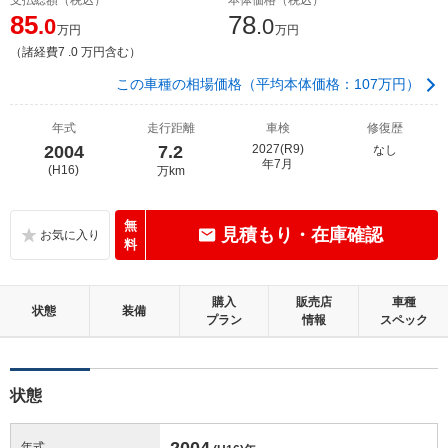
85
78
.0
.0
万円
万円
（諸経費7 .0 万円含む）
この車種の相場価格（平均本体価格：107万円）
年式
走行距離
車検
修復歴
2004
7.2
2027(R9)
なし
年7月
(H16)
万km
無
見積もり・在庫確認
料
購入
販売店
車種
状態
装備
プラン
情報
スペック
状態
2004
年式