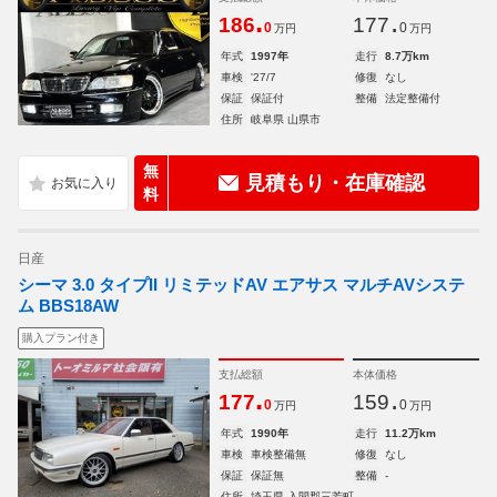
.
.
186
177
0
0
万円
万円
年式
1997年
走行
8.7万km
車検
'27/7
修復
なし
保証
保証付
整備
法定整備付
住所
岐阜県 山県市
無
見積もり・在庫確認
料
日産
シーマ 3.0 タイプII リミテッドAV エアサス マルチAVシステ
ム BBS18AW
購入プラン付き
支払総額
本体価格
.
.
177
159
0
0
万円
万円
年式
1990年
走行
11.2万km
車検
車検整備無
修復
なし
保証
保証無
整備
-
住所
埼玉県 入間郡三芳町