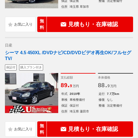
保証
保証無
整備
法定整備付
住所
埼玉県 草加市
無
見積もり・在庫確認
料
日産
シーマ 4.5 450XL /DVDナビ/CD/DVDビデオ再生OK/フルセグ
TV/
保証付
購入プラン付き
支払総額
本体価格
.
.
89
88
9
9
万円
万円
年式
2010年
走行
7.7万km
車検
車検整備付
修復
なし
保証
保証付
整備
法定整備付
住所
埼玉県 蓮田市
無
見積もり・在庫確認
料