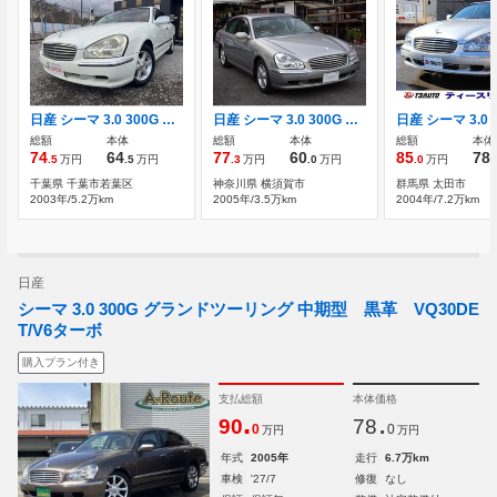
日産 シーマ 3.0 300G フルノーマル純正オーディオマルチレス
日産 シーマ 3.0 300G 純正アルミ
総額
本体
総額
本体
総額
本体
74
64
77
60
85
78
.5
万円
.5
万円
.3
万円
.0
万円
.0
万円
.
千葉県 千葉市若葉区
神奈川県 横須賀市
群馬県 太田市
2003年/5.2万km
2005年/3.5万km
2004年/7.2万km
日産
シーマ 3.0 300G グランドツーリング 中期型 黒革 VQ30DE
T/V6ターボ
購入プラン付き
支払総額
本体価格
.
.
90
78
0
0
万円
万円
年式
2005年
走行
6.7万km
車検
'27/7
修復
なし