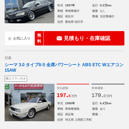
年式
1997年
走行
5.2万km
車検
車検整備付
修復
なし
保証
保証付
整備
法定整備付
住所
愛知県 稲沢市
無
見積もり・在庫確認
料
日産
シーマ 3.0 タイプII-S 全席パワーシート ABS ETC Wエアコン
15AW
購入プラン付き
支払総額
本体価格
.
.
197
179
0
0
万円
万円
年式
1990年
走行
6.4万km
車検
車検整備無
修復
あり
保証
保証無
整備
-
住所
埼玉県 入間郡三芳町