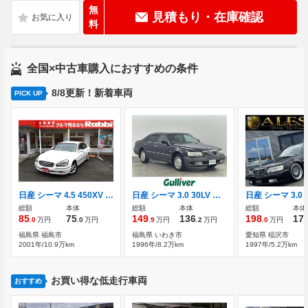
無
見積もり・在庫確認
料
全国×中古車購入におすすめの条件
8/8更新！新着車両
PICK UP
日産 シーマ 4.5 450XV パワーメモリーシート ETC クルコン
日産 シーマ 3.0 30LV ターボ クルーズコントロール
総額
本体
総額
本体
総額
本体
85
75
149
136
198
17
.0
万円
.0
万円
.9
万円
.2
万円
.0
万円
福島県 福島市
福島県 いわき市
愛知県 稲沢市
2001年/10.9万km
1996年/8.2万km
1997年/5.2万km
お買い得な低走行車両
おすすめ