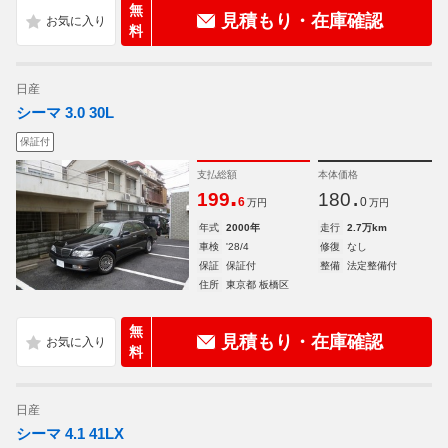
無
見積もり・在庫確認
料
日産
シーマ 3.0 30L
保証付
支払総額
本体価格
.
.
199
180
6
0
万円
万円
年式
2000年
走行
2.7万km
車検
'28/4
修復
なし
保証
保証付
整備
法定整備付
住所
東京都 板橋区
無
見積もり・在庫確認
料
日産
シーマ 4.1 41LX