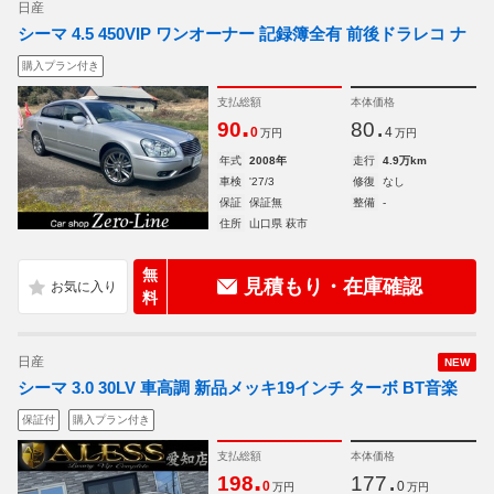
日産
シーマ 4.5 450VIP ワンオーナー 記録簿全有 前後ドラレコ ナ
購入プラン付き
支払総額
本体価格
.
.
90
80
0
4
万円
万円
年式
2008年
走行
4.9万km
車検
'27/3
修復
なし
保証
保証無
整備
-
住所
山口県 萩市
無
見積もり・在庫確認
料
日産
NEW
シーマ 3.0 30LV 車高調 新品メッキ19インチ ターボ BT音楽
保証付
購入プラン付き
支払総額
本体価格
.
.
198
177
0
0
万円
万円