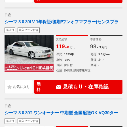
日産
シーマ 3.0 30LV 1年保証/後期/ワンオフマフラー(センスブラ
保証付
購入プラン付き
支払総額
本体価格
.
.
119
98
8
9
万円
万円
年式
1999年
走行
9.3万km
車検
'28/7
修復
あり
保証
保証付
整備
-
住所
静岡県 静岡市駿河区
無
見積もり・在庫確認
料
日産
シーマ 3.0 30T ワンオーナー 中期型 全国配送OK VQ30ター
保証付
購入プラン付き