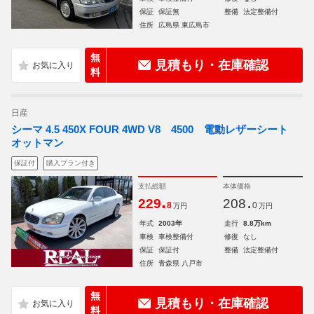
保証
保証無
整備
法定整備付
住所
広島県 東広島市
無
見積もり・在庫確認
料
日産
シーマ 4.5 450X FOUR 4WD V8 4500 電動レザーシート
オットマン
保証付
購入プラン付き
支払総額
本体価格
.
.
229
208
8
0
万円
万円
年式
2003年
走行
8.8万km
車検
車検整備付
修復
なし
保証
保証付
整備
法定整備付
住所
青森県 八戸市
無
見積もり・在庫確認
料