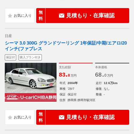
無
見積もり・在庫確認
料
日産
シーマ 3.0 300G グランドツーリング 1年保証/中期/エアロ/20
インチ(ファブレス
保証付
購入プラン付き
支払総額
本体価格
.
.
83
68
8
0
万円
万円
年式
2004年
走行
12.6万km
車検
'28/7
修復
なし
保証
保証付
整備
-
住所
静岡県 静岡市駿河区
無
見積もり・在庫確認
料