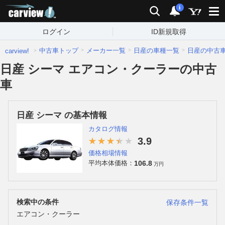
carview!
検索
通知
i
ログイン
ID新規取得
中古車トップ
メーカー一覧
日産の車種一覧
日産の中古
carview!
日産 シーマ エアコン・クーラーの中古
車
日産 シーマ の基本情報
カタログ情報
3.9
価格相場情報
106.8
平均本体価格：
万円
検索中の条件
保存条件一覧
エアコン・クーラー