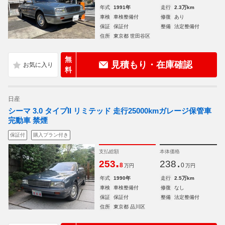
年式
1991年
走行
2.3万km
車検
車検整備付
修復
あり
保証
保証付
整備
法定整備付
住所
東京都 世田谷区
無
見積もり・在庫確認
料
日産
シーマ 3.0 タイプII リミテッド 走行25000kmガレージ保管車
完動車 禁煙
保証付
購入プラン付き
支払総額
本体価格
.
.
253
238
8
0
万円
万円
年式
1990年
走行
2.5万km
車検
車検整備付
修復
なし
保証
保証付
整備
法定整備付
住所
東京都 品川区