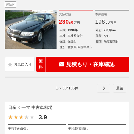
保証付
支払総額
本体価格
.
.
230
198
0
0
万円
万円
年式
1996年
走行
2.8万km
車検
車検整備付
修復
なし
保証
保証付
整備
法定整備付
住所
愛媛県 四国中央市
無
見積もり・在庫確認
料
1
〜
30
/
136
件
日産 シーマ 中古車相場
3.9
平均本体価格：
平均走行距離：