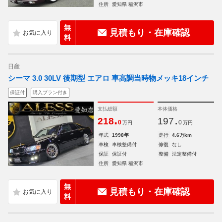
住所
愛知県 稲沢市
無
見積もり・在庫確認
料
日産
シーマ 3.0 30LV 後期型 エアロ 車高調当時物メッキ18インチ
保証付
購入プラン付き
支払総額
本体価格
.
.
218
197
0
0
万円
万円
年式
1998年
走行
4.6万km
車検
車検整備付
修復
なし
保証
保証付
整備
法定整備付
住所
愛知県 稲沢市
無
見積もり・在庫確認
料