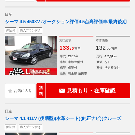
日産
シーマ 4.5 450XV /オークション評価4.5点高評価車/最終後期
保証付
購入プラン付き
支払総額
本体価格
.
.
133
132
0
0
万円
万円
年式
2009年
走行
4.2万km
車検
車検整備付
修復
なし
保証
保証付
整備
法定整備付
住所
埼玉県 蓮田市
無
見積もり・在庫確認
料
日産
シーマ 4.1 41LV (後期型)(本革シート)(純正ナビ)(クルーズ
保証付
購入プラン付き