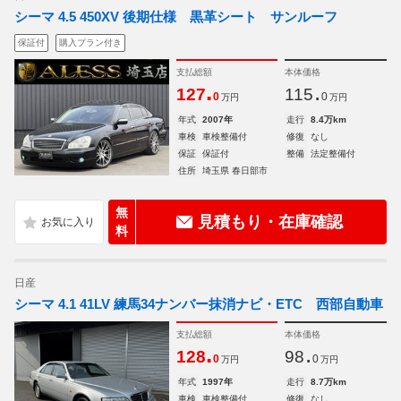
シーマ 4.5 450XV 後期仕様 黒革シート サンルーフ
保証付
購入プラン付き
支払総額
本体価格
.
.
127
115
0
0
万円
万円
年式
2007年
走行
8.4万km
車検
車検整備付
修復
なし
保証
保証付
整備
法定整備付
住所
埼玉県 春日部市
無
見積もり・在庫確認
料
日産
シーマ 4.1 41LV 練馬34ナンバー抹消ナビ・ETC 西部自動車
支払総額
本体価格
.
.
128
98
0
0
万円
万円
年式
1997年
走行
8.7万km
車検
車検整備付
修復
なし