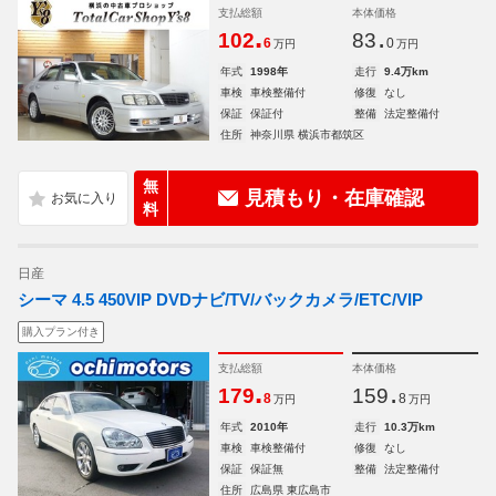
支払総額
本体価格
.
.
102
83
6
0
万円
万円
年式
1998年
走行
9.4万km
車検
車検整備付
修復
なし
保証
保証付
整備
法定整備付
住所
神奈川県 横浜市都筑区
無
見積もり・在庫確認
料
日産
シーマ 4.5 450VIP DVDナビ/TV/バックカメラ/ETC/VIP
購入プラン付き
支払総額
本体価格
.
.
179
159
8
8
万円
万円
年式
2010年
走行
10.3万km
車検
車検整備付
修復
なし
保証
保証無
整備
法定整備付
住所
広島県 東広島市