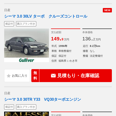
日産
NEW
シーマ 3.0 30LV ターボ クルーズコントロール
保証付
購入プラン付き
支払総額
本体価格
.
.
149
136
9
2
万円
万円
年式
1996年
走行
8.2万km
車検
車検整備付
修復
なし
保証
保証付
整備
法定整備付
住所
福島県 いわき市
無
見積もり・在庫確認
料
日産
シーマ 3.0 30TR Y33 VQ30ターボエンジン
保証付
購入プラン付き
支払総額
本体価格