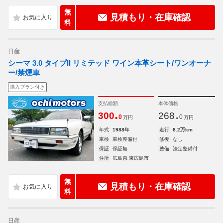
無
見積もり・在庫確認
料
日産
シーマ 3.0 タイプII リミテッド ワイン本革シート/ワンオーナ
ー/禁煙車
購入プラン付き
支払総額
本体価格
.
.
300
268
0
0
万円
万円
年式
1988年
走行
8.2万km
車検
車検整備付
修復
なし
保証
保証無
整備
法定整備付
住所
広島県 東広島市
無
見積もり・在庫確認
料
日産