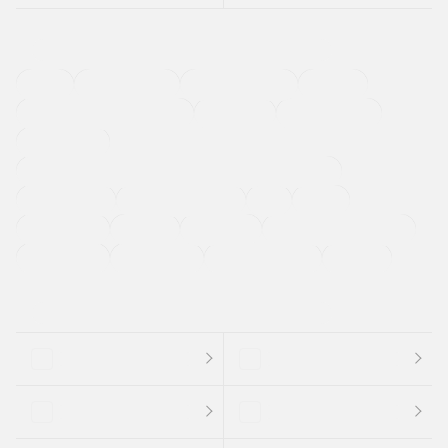
４ＷＤ
定期点検記録簿
ワンオーナーカー
福祉車両
メーカー系販売店取り扱い車
修復歴無し
アルミホイール
寒冷地仕様車
過給機設定モデル（ターボ・スーパーチャージャーなど)
ETC
CDプレーヤー
カーナビゲーション
禁煙車
法定整備付き
保証付き
エアバッグ
ディスチャージドランプ
支払総顔あり
クーポンあり
車両品質評価書付
新着車両