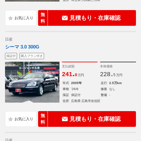
無
見積もり・在庫確認
料
日産
シーマ 3.0 300G
保証付
購入プラン付き
支払総額
本体価格
.
.
241
228
8
5
万円
万円
年式
2005年
走行
2.5万km
車検
'26/8
修復
なし
保証
保証付
整備
-
住所
広島県 広島市佐伯区
無
見積もり・在庫確認
料
日産