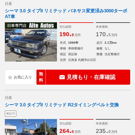
日産
シーマ 3.0 タイプII リミテッド バネサス変更済み3000ターボ
AT車
支払総額
本体価格
.
.
190
170
8
5
万円
万円
年式
1990年
走行
2.1万km
車検
車検整備付
修復
なし
保証
保証無
整備
法定整備付
住所
北海道 札幌市白石区
無
見積もり・在庫確認
料
日産
シーマ 3.0 タイプII リミテッド R2タイミングベルト交換
保証付
支払総額
本体価格
.
.
264
235
6
0
万円
万円