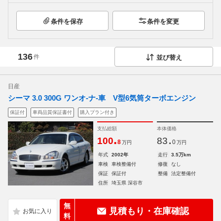
条件を保存
条件を変更
136
件
並び替え
日産
シーマ 3.0 300G ワンオ-ナ-車 V型6気筒ターボエンジン
保証付
車両品質保証書付
購入プラン付き
支払総額
本体価格
.
.
100
83
8
0
万円
万円
年式
2002年
走行
3.5万km
車検
車検整備付
修復
なし
保証
保証付
整備
法定整備付
住所
埼玉県 深谷市
無
見積もり・在庫確認
料