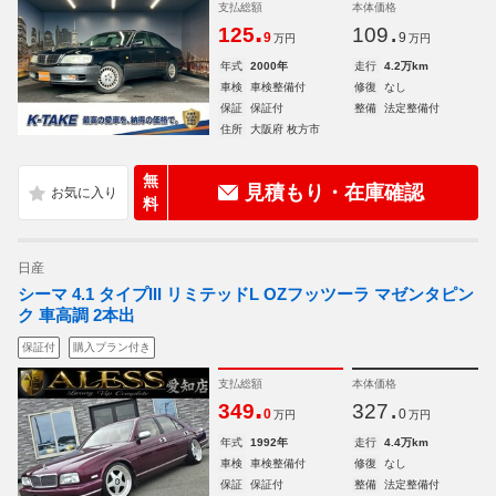
支払総額
本体価格
.
.
125
109
9
9
万円
万円
年式
2000年
走行
4.2万km
車検
車検整備付
修復
なし
保証
保証付
整備
法定整備付
住所
大阪府 枚方市
無
見積もり・在庫確認
料
日産
シーマ 4.1 タイプIII リミテッドL OZフッツーラ マゼンタピン
ク 車高調 2本出
保証付
購入プラン付き
支払総額
本体価格
.
.
349
327
0
0
万円
万円
年式
1992年
走行
4.4万km
車検
車検整備付
修復
なし
保証
保証付
整備
法定整備付