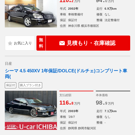
110
94
2
0
万円
万円
年式
2002年
走行
6.9万km
車検
車検整備付
修復
なし
保証
保証付
整備
法定整備付
住所
神奈川県 横浜市都筑区
無
見積もり・在庫確認
料
日産
シーマ 4.5 450XV 1年保証/DOLCE(ドルチェ)コンプリート車
両(
保証付
購入プラン付き
支払総額
本体価格
.
.
116
98
8
9
万円
万円
年式
2003年
走行
7.1万km
車検
'28/7
修復
なし
保証
保証付
整備
-
住所
静岡県 静岡市駿河区