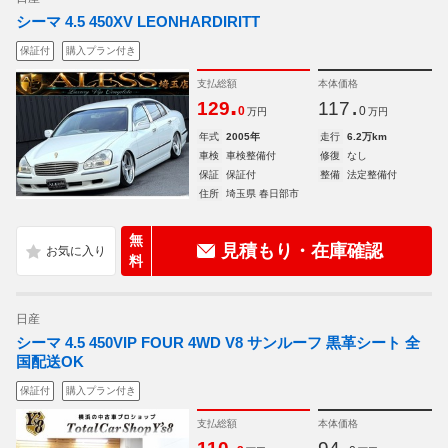
シーマ 4.5 450XV LEONHARDIRITT
保証付
購入プラン付き
支払総額
本体価格
.
.
129
117
0
0
万円
万円
年式
2005年
走行
6.2万km
車検
車検整備付
修復
なし
保証
保証付
整備
法定整備付
住所
埼玉県 春日部市
無
見積もり・在庫確認
料
日産
シーマ 4.5 450VIP FOUR 4WD V8 サンルーフ 黒革シート 全
国配送OK
保証付
購入プラン付き
支払総額
本体価格
.
.