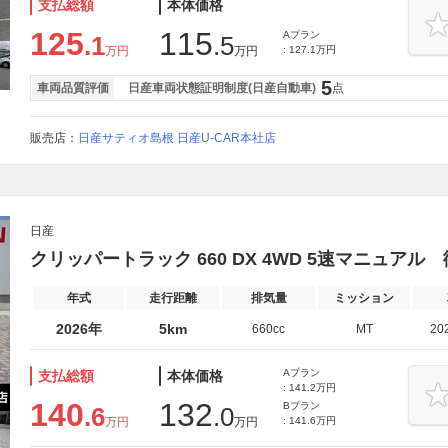
支払総額
本体価格
125
115
Aプラン
.1
.5
万円
万円
: 127.1万円
5
車両品質評価
日産車両状態証明制度(日産自動車)
点
販売店：
日産サティオ島根 日産U-CAR本社店
日産
クリッパートラック 660 DX 4WD 5速マニュア
年式
走行距離
排気量
ミッション
2026年
5km
660cc
MT
20
Aプラン
支払総額
本体価格
: 141.2万円
140
132
Bプラン
.6
.0
万円
万円
: 141.6万円