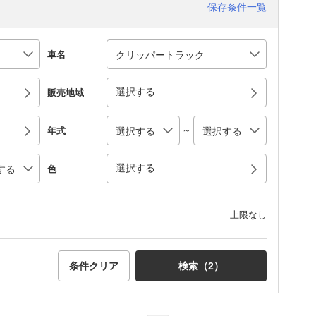
保存条件一覧
車名
選択する
販売地域
～
年式
選択する
色
上限なし
条件クリア
検索（
2
）