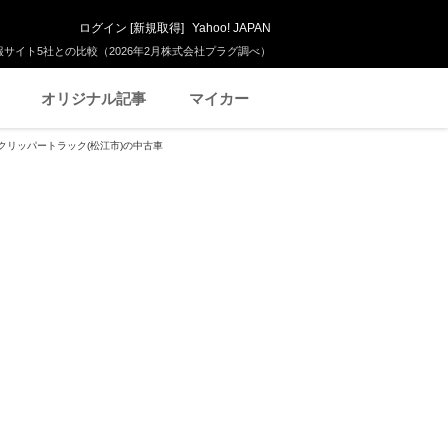
ログイン
[
新規取得
]
Yahoo! JAPAN
サイト5社との比較（2026年2月株式会社プラグ調べ）
オリジナル記事
マイカー
クリッパートラック(松江市)の中古車