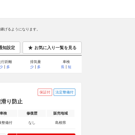
継げるようになります。
通知設定
お気に入り一覧を見る
走行距離
排気量
車検
少
多
少
多
長
短
保証付
法定整備付
 横滑り防止
車検
修復歴
販売地域
検整備付
なし
島根県