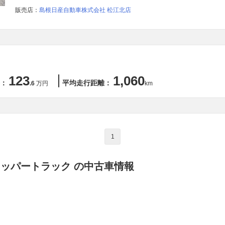
販売店：
島根日産自動車株式会社 松江北店
123
1,060
：
平均走行距離：
.6
万円
km
1
リッパートラック の中古車情報