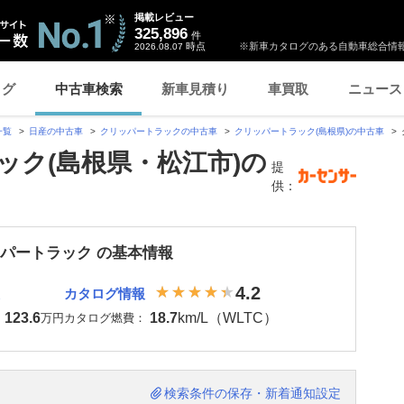
掲載レビュー
325,896
件
時点
※新車カタログのある自動車総合情報
2026.08.07
ログ
中古車検索
新車見積り
車買取
ニュース
一覧
日産の中古車
クリッパートラックの中古車
クリッパートラック(島根県)の中古車
ック(島根県・松江市)の
提
供：
ッパートラック の基本情報
4.2
カタログ情報
123.6
18.7
km/L（WLTC）
：
万円
カタログ燃費：
検索条件の保存・新着通知設定