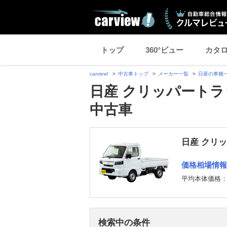
トップ
360°ビュー
カタ
carview!
中古車トップ
メーカー一覧
日産の車種
日産 クリッパートラ
中古車
日産 クリ
価格相場情報
平均本体価格
検索中の条件