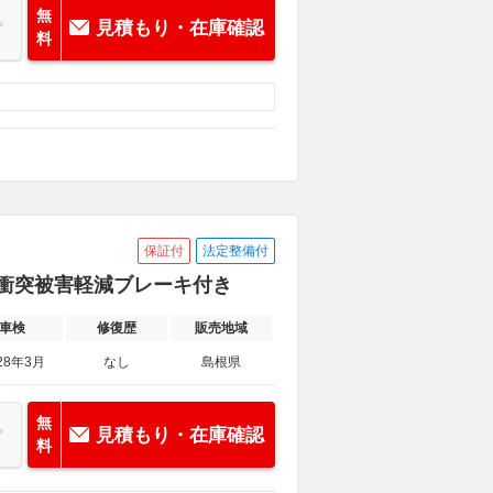
無
見積もり・在庫確認
料
保証付
法定整備付
ル 衝突被害軽減ブレーキ付き
車検
修復歴
販売地域
28年3月
なし
島根県
無
見積もり・在庫確認
料