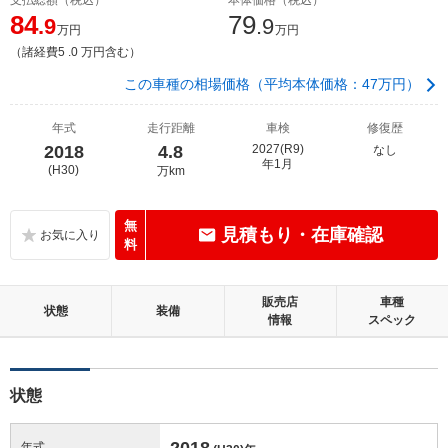
84
79
.9
.9
万円
万円
（諸経費5 .0 万円含む）
この車種の相場価格（平均本体価格：47万円）
年式
走行距離
車検
修復歴
2018
4.8
2027(R9)
なし
年1月
(H30)
万km
無
見積もり・在庫確認
料
販売店
車種
状態
装備
情報
スペック
状態
2018
年式