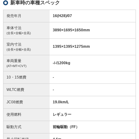
新車時の車種スペック
発売年月
16(H28)/07
車体寸法
3890
×
1695
×
1650
mm
(全長×全幅×全高)
室内寸法
1395
×
1395
×
1275
mm
(全長×全幅×全高)
車両重量
-/-/1200
kg
(AT×MT×CVT)
10・15燃費
-
WLTC燃費
-
JC08燃費
19.0km/L
使用燃料
レギュラー
駆動方式
前輪駆動（FF）