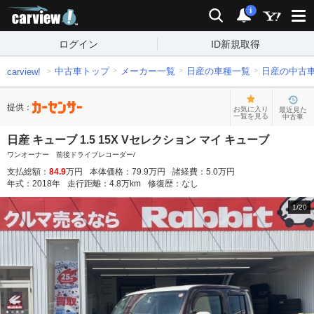
carview!
検索
通知
i
ログイン
ID新規取得
中古車トップ
メーカー一覧
日産の車種一覧
日産の中古
carview!
提供：
お気に入り
最近見た
一覧を見る
中古車
日産 キューブ 1.5 15X Vセレクション マイ キューブ
ワンオーナー 前後ドライブレコーダー/
支払総額：
84.9
万円
本体価格：
79.9
万円
諸経費：
5.0
万円
年式：
2018
年
走行距離：
4.8
万km
修復歴：
なし
1
/
20