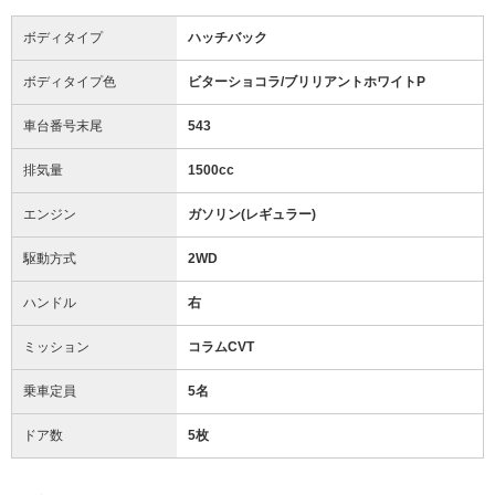
ボディタイプ
ハッチバック
ボディタイプ色
ビターショコラ/ブリリアントホワイトP
車台番号末尾
543
排気量
1500cc
エンジン
ガソリン(レギュラー)
駆動方式
2WD
ハンドル
右
ミッション
コラムCVT
乗車定員
5名
ドア数
5枚