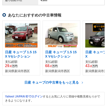
最小回転半径
4.6
m
あなたにおすすめの中古車情報
日産 キューブ 1.5 15
日産 キューブ 1.5 15
日産 キューブ 1
X Vセレクション
X Vセレクション
X
支払総額
支払総額
支払総額
29
68
43
.8
万円
.0
万円
.8
万円
新潟県新潟市西区
新潟県新潟市西区
新潟県新潟市江
日産 キューブの中古車をもっと見る
Yahoo! JAPAN IDでログイン
するとお気に入りに登録や複数見積もりがで
きるようになります。