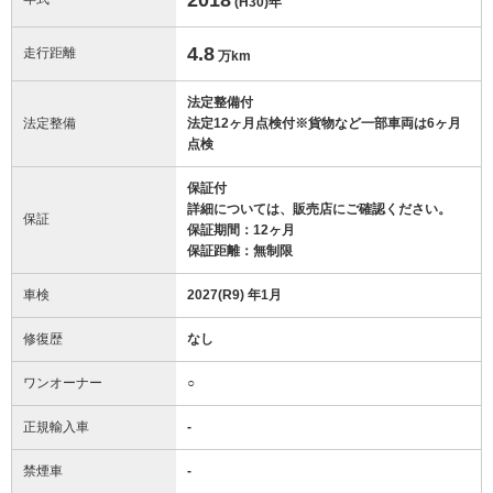
(H30)
年
4.8
走行距離
万km
法定整備付
法定整備
法定12ヶ月点検付※貨物など一部車両は6ヶ月
点検
保証付
詳細については、販売店にご確認ください。
保証
保証期間：12ヶ月
保証距離：無制限
車検
2027(R9) 年1月
修復歴
なし
ワンオーナー
○
正規輸入車
-
禁煙車
-