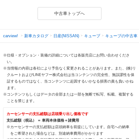
中古車トップへ
新車カタログ
日産(NISSAN)
キューブ
キューブの中古車
carview!
※仕様・オプション・装備の詳細については各販売店にお問い合わせくださ
い。
※当情報の内容は各社により予告なく変更されることがあります。また、(株)リ
クルートおよびLINEヤフー株式会社は当コンテンツの完全性、無誤謬性を保
証するものではなく、当コンテンツに起因するいかなる損害の責も負いかね
ます。
※コンテンツもしくはデータの全部または一部を無断で転写、転載、複製する
ことを禁じます。
カーセンサーの支払総額は店頭乗り出し価格です
支払総額（税込） ＝ 車両本体価格＋諸費用
※カーセンサーの支払総額は店頭納車を前提にしています。自宅への納車
をご希望された場合などは、別途納車費用がかかります