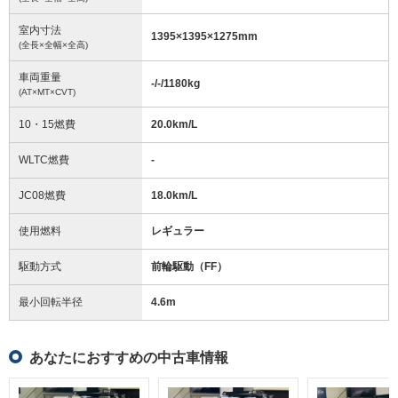
室内寸法
1395
×
1395
×
1275
mm
(全長×全幅×全高)
車両重量
-/-/1180
kg
(AT×MT×CVT)
10・15燃費
20.0km/L
WLTC燃費
-
JC08燃費
18.0km/L
使用燃料
レギュラー
駆動方式
前輪駆動（FF）
最小回転半径
4.6
m
あなたにおすすめの中古車情報