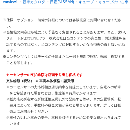
新車カタログ
日産(NISSAN)
キューブ
キューブの中古車
carview!
※仕様・オプション・装備の詳細については各販売店にお問い合わせくださ
い。
※当情報の内容は各社により予告なく変更されることがあります。また、(株)リ
クルートおよびLINEヤフー株式会社は当コンテンツの完全性、無誤謬性を保
証するものではなく、当コンテンツに起因するいかなる損害の責も負いかね
ます。
※コンテンツもしくはデータの全部または一部を無断で転写、転載、複製する
ことを禁じます。
カーセンサーの支払総額は店頭乗り出し価格です
支払総額（税込） ＝ 車両本体価格＋諸費用
※カーセンサーの支払総額は店頭納車を前提にしています。自宅への納車
をご希望された場合などは、別途納車費用がかかります
※販売店の所在する所轄運輸支局以外で登録する際や、車の定置場所、登
録月によって、手数料や税金の額が異なる場合があります。詳しくは販
売店にお問合せください
※車検の切れた車両の場合、車検を取得するために必要な費用も含まれて
います