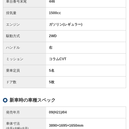
車台番号末尾
446
排気量
1500cc
エンジン
ガソリン(レギュラー)
駆動方式
2WD
ハンドル
右
ミッション
コラムCVT
乗車定員
5名
ドア数
5枚
新車時の車種スペック
発売年月
09(H21)/04
車体寸法
3890
×
1695
×
1650
mm
(全長×全幅×全高)