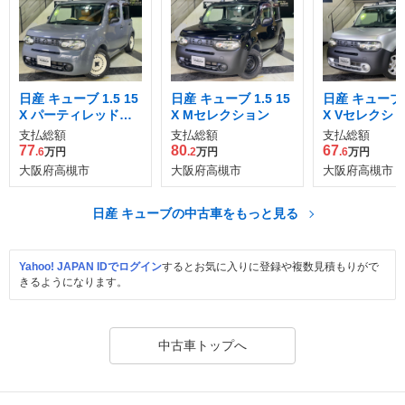
日産 キューブ 1.5 15
日産 キューブ 1.5 15
日産 キューブ 1
X パーティレッドセ
X Mセレクション
X Vセレクシ
レクション
支払総額
支払総額
支払総額
77
80
67
.6
万円
.2
万円
.6
万円
大阪府高槻市
大阪府高槻市
大阪府高槻市
日産 キューブの中古車をもっと見る
Yahoo! JAPAN IDでログイン
するとお気に入りに登録や複数見積もりがで
きるようになります。
中古車トップへ