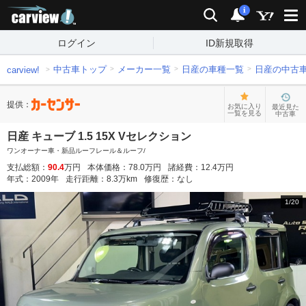
carview!
検索
通知
i
ログイン
ID新規取得
中古車トップ
メーカー一覧
日産の車種一覧
日産の中古
carview!
提供：
お気に入り
最近見た
一覧を見る
中古車
日産 キューブ 1.5 15X Vセレクション
ワンオーナー車・新品ルーフレール＆ルーフ/
支払総額：
90.4
万円
本体価格：
78.0
万円
諸経費：
12.4
万円
年式：
2009
年
走行距離：
8.3
万km
修復歴：
なし
1
/
20