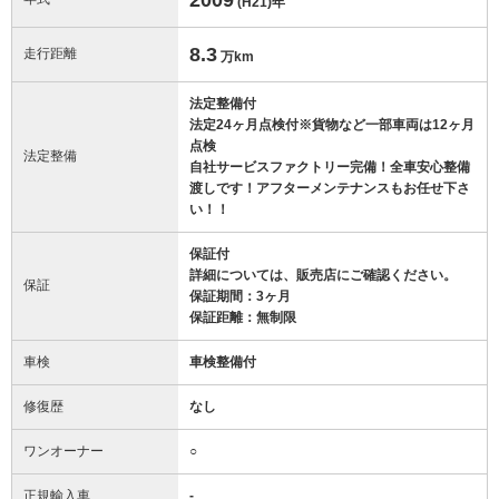
(H21)
年
8.3
走行距離
万km
法定整備付
法定24ヶ月点検付※貨物など一部車両は12ヶ月
点検
法定整備
自社サービスファクトリー完備！全車安心整備
渡しです！アフターメンテナンスもお任せ下さ
い！！
保証付
詳細については、販売店にご確認ください。
保証
保証期間：3ヶ月
保証距離：無制限
車検
車検整備付
修復歴
なし
ワンオーナー
○
正規輸入車
-