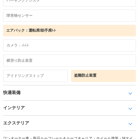
パーキングアシスト
障害物センサー
エアバック：運転席/助手席/-/-
カメラ：-/-/-/-
横滑り防止装置
盗難防止装置
アイドリングストップ
快適装備
インテリア
エクステリア
ワンオーナー車・新品ルーフレール＆ルーフキャリア・ホイール塗装・Mタイ