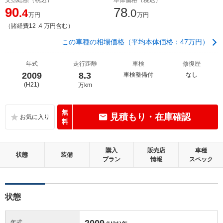
90
78
.4
.0
万円
万円
（諸経費12 .4 万円含む）
この車種の相場価格（平均本体価格：47万円）
年式
走行距離
車検
修復歴
2009
8.3
車検整備付
なし
(H21)
万km
無
見積もり・在庫確認
料
購入
販売店
車種
状態
装備
プラン
情報
スペック
状態
2009
年式