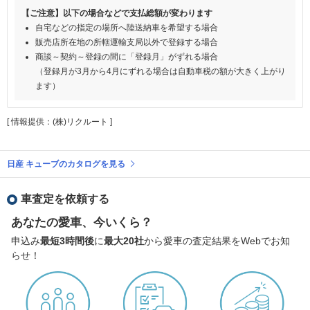
【ご注意】以下の場合などで支払総額が変わります
自宅などの指定の場所へ陸送納車を希望する場合
販売店所在地の所轄運輸支局以外で登録する場合
商談～契約～登録の間に「登録月」がずれる場合
（登録月が3月から4月にずれる場合は自動車税の額が大きく上がり
ます）
[ 情報提供：(株)リクルート ]
日産 キューブのカタログを見る
車査定を依頼する
あなたの愛車、今いくら？
申込み
最短3時間後
に
最大20社
から愛車の査定結果をWebでお知
らせ！