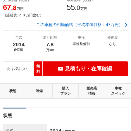
67
55
.8
.0
万円
万円
（諸経費12 .8 万円含む）
この車種の相場価格（平均本体価格：47万円）
年式
走行距離
車検
修復歴
2014
7.8
車検整備付
なし
(H26)
万km
無
見積もり・在庫確認
料
購入
販売店
車種
状態
装備
プラン
情報
スペック
状態
2014
年式