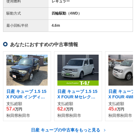
使用燃料
レギュラー
駆動方式
四輪駆動（4WD）
最小回転半径
4.6
m
あなたにおすすめの中古車情報
日産 キューブ 1.5 15
日産 キューブ 1.5 15
日産 キューブ 1
X FOUR インディゴ
X FOUR Mセレクシ
X FOUR 4WD
＋プラズマ 4WD
ョン 4WD
支払総額
支払総額
支払総額
57
62
45
.4
万円
.8
万円
.8
万円
秋田県秋田市
秋田県秋田市
秋田県秋田市
日産 キューブの中古車をもっと見る