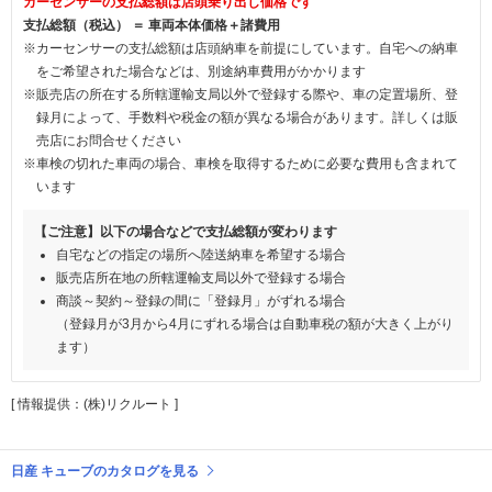
カーセンサーの支払総額は店頭乗り出し価格です
支払総額（税込） ＝ 車両本体価格＋諸費用
※カーセンサーの支払総額は店頭納車を前提にしています。自宅への納車
をご希望された場合などは、別途納車費用がかかります
※販売店の所在する所轄運輸支局以外で登録する際や、車の定置場所、登
録月によって、手数料や税金の額が異なる場合があります。詳しくは販
売店にお問合せください
※車検の切れた車両の場合、車検を取得するために必要な費用も含まれて
います
【ご注意】以下の場合などで支払総額が変わります
自宅などの指定の場所へ陸送納車を希望する場合
販売店所在地の所轄運輸支局以外で登録する場合
商談～契約～登録の間に「登録月」がずれる場合
（登録月が3月から4月にずれる場合は自動車税の額が大きく上がり
ます）
[ 情報提供：(株)リクルート ]
日産 キューブのカタログを見る