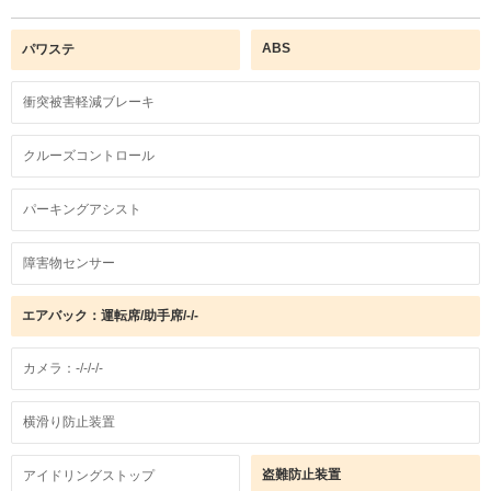
ABS
パワステ
衝突被害軽減ブレーキ
クルーズコントロール
パーキングアシスト
障害物センサー
エアバック：運転席/助手席/-/-
カメラ：-/-/-/-
横滑り防止装置
盗難防止装置
アイドリングストップ