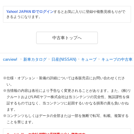
Yahoo! JAPAN IDでログイン
するとお気に入りに登録や複数見積もりがで
きるようになります。
中古車トップへ
新車カタログ
日産(NISSAN)
キューブ
キューブの中古車
carview!
※仕様・オプション・装備の詳細については各販売店にお問い合わせくださ
い。
※当情報の内容は各社により予告なく変更されることがあります。また、(株)リ
クルートおよびLINEヤフー株式会社は当コンテンツの完全性、無誤謬性を保
証するものではなく、当コンテンツに起因するいかなる損害の責も負いかね
ます。
※コンテンツもしくはデータの全部または一部を無断で転写、転載、複製する
ことを禁じます。