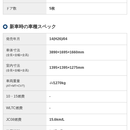
ドア数
5枚
新車時の車種スペック
発売年月
14(H26)/04
車体寸法
3890
×
1695
×
1660
mm
(全長×全幅×全高)
室内寸法
1395
×
1395
×
1275
mm
(全長×全幅×全高)
車両重量
-/-/1270
kg
(AT×MT×CVT)
10・15燃費
-
WLTC燃費
-
JC08燃費
15.6km/L