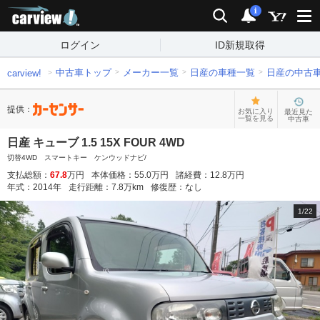
carview!
検索
通知
i
ログイン
ID新規取得
中古車トップ
メーカー一覧
日産の車種一覧
日産の中古
carview!
提供：
お気に入り
最近見た
一覧を見る
中古車
日産 キューブ 1.5 15X FOUR 4WD
切替4WD スマートキー ケンウッドナビ/
支払総額：
67.8
万円
本体価格：
55.0
万円
諸経費：
12.8
万円
年式：
2014
年
走行距離：
7.8
万km
修復歴：
なし
1
/
22