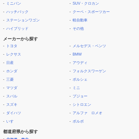
ミニバン
SUV・クロカン
ハッチバック
クーペ・スポーツカー
ステーションワゴン
軽自動車
ハイブリッド
その他
メーカーから探す
トヨタ
メルセデス・ベンツ
レクサス
BMW
日産
アウディ
ホンダ
フォルクスワーゲン
三菱
ポルシェ
マツダ
ミニ
スバル
プジョー
スズキ
シトロエン
ダイハツ
アルファ ロメオ
いすゞ
ボルボ
都道府県から探す