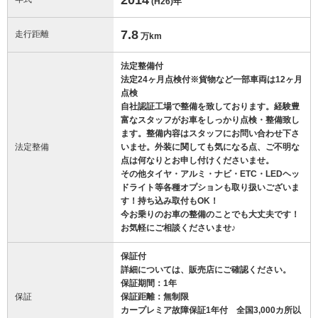
(H26)
年
7.8
走行距離
万km
法定整備付
法定24ヶ月点検付※貨物など一部車両は12ヶ月
点検
自社認証工場で整備を致しております。経験豊
富なスタッフがお車をしっかり点検・整備致し
ます。整備内容はスタッフにお問い合わせ下さ
法定整備
いませ。外装に関しても気になる点、ご不明な
点は何なりとお申し付けくださいませ。
その他タイヤ・アルミ・ナビ・ETC・LEDヘッ
ドライト等各種オプションも取り扱いございま
す！持ち込み取付もOK！
今お乗りのお車の整備のことでも大丈夫です！
お気軽にご相談くださいませ♪
保証付
詳細については、販売店にご確認ください。
保証期間：1年
保証
保証距離：無制限
カープレミア故障保証1年付 全国3,000カ所以