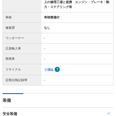
上の修理工場と提携 エンジン・ブレーキ・動
力・ステアリング等
車検
車検整備付
修復歴
なし
ワンオーナー
-
正規輸入車
-
禁煙車
-
リサイクル
リ済込
定期点検記録簿
-
装備
安全装備