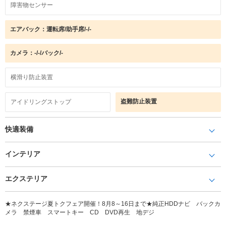
障害物センサー
エアバック：運転席/助手席/-/-
カメラ：-/-/バック/-
横滑り防止装置
盗難防止装置
アイドリングストップ
快適装備
インテリア
エクステリア
★ネクステージ夏トクフェア開催！8月8～16日まで★純正HDDナビ バックカ
メラ 禁煙車 スマートキー CD DVD再生 地デジ