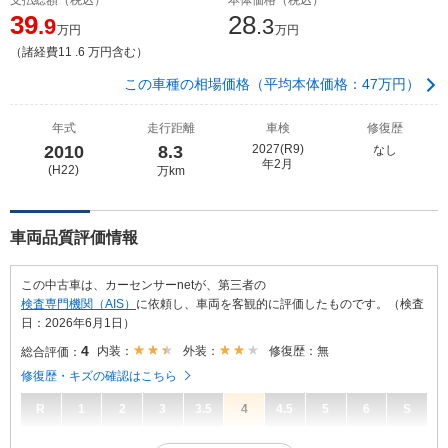
39
28
.9
.3
万円
万円
（諸経費11 .6 万円含む）
この車種の相場価格（平均本体価格：47万円）
年式
走行距離
車検
修復歴
2010
8.3
2027(R9)
なし
年2月
(H22)
万km
車両品質評価情報
この中古車は、カーセンサーnetが、第三者の
検査専門機関（AIS）
に依頼し、車両を客観的に評価したものです。（検査
日：2026年6月1日）
4
内装：
外装：
修復歴：無
総合評価：
修復歴・キズの確認はこちら
R
1
2
3
3.5
4
4.5
5
6
S
4
総合評価：