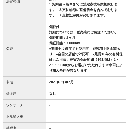
法定整備
1.契約後～納車までに法定点検を実施致しま
す。 2.支払総額に整備代金を含んでおりま
す。 3.点検記録簿が発行されます。
保証付
詳細については、販売店にご確認ください。
保証期間：3ヶ月
保証距離：3,000km
保証
●期間中は何度でも使用可 ※累積上限金額あ
り ●全国の店舗で対応可 ●最長10年の有料保
証もご用意。充実の保証範囲（401項目）1・
2・3・10年からお選びいただけます※車両によ
り加入条件が異なります
車検
2027(R9) 年2月
修復歴
なし
ワンオーナー
-
正規輸入車
-
禁煙車
○