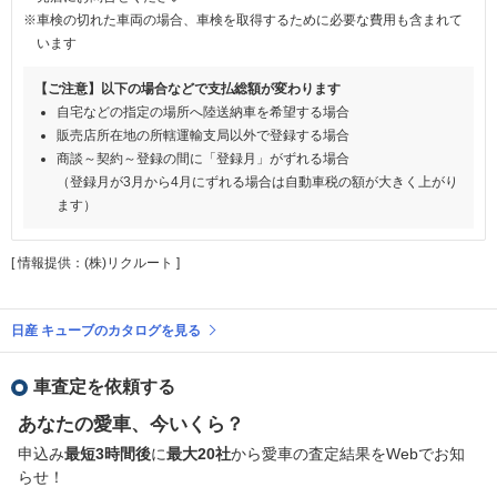
※車検の切れた車両の場合、車検を取得するために必要な費用も含まれて
います
【ご注意】以下の場合などで支払総額が変わります
自宅などの指定の場所へ陸送納車を希望する場合
販売店所在地の所轄運輸支局以外で登録する場合
商談～契約～登録の間に「登録月」がずれる場合
（登録月が3月から4月にずれる場合は自動車税の額が大きく上がり
ます）
[ 情報提供：(株)リクルート ]
日産 キューブのカタログを見る
車査定を依頼する
あなたの愛車、今いくら？
申込み
最短3時間後
に
最大20社
から愛車の査定結果をWebでお知
らせ！