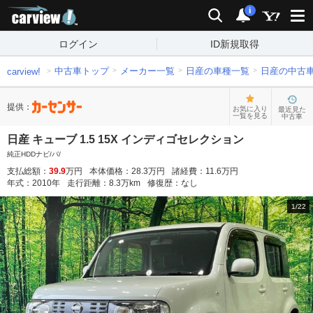
carview!
検索
通知
i
ログイン
ID新規取得
中古車トップ
メーカー一覧
日産の車種一覧
日産の中古
carview!
提供：
お気に入り
最近見た
一覧を見る
中古車
日産 キューブ 1.5 15X インディゴセレクション
純正HDDナビ/バ/
支払総額：
39.9
万円
本体価格：
28.3
万円
諸経費：
11.6
万円
年式：
2010
年
走行距離：
8.3
万km
修復歴：
なし
1
/
22