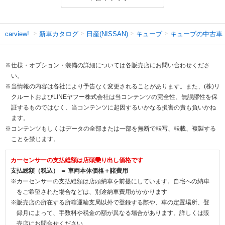
新車カタログ
日産(NISSAN)
キューブ
キューブの中古車
carview!
※仕様・オプション・装備の詳細については各販売店にお問い合わせくださ
い。
※当情報の内容は各社により予告なく変更されることがあります。また、(株)リ
クルートおよびLINEヤフー株式会社は当コンテンツの完全性、無誤謬性を保
証するものではなく、当コンテンツに起因するいかなる損害の責も負いかね
ます。
※コンテンツもしくはデータの全部または一部を無断で転写、転載、複製する
ことを禁じます。
カーセンサーの支払総額は店頭乗り出し価格です
支払総額（税込） ＝ 車両本体価格＋諸費用
※カーセンサーの支払総額は店頭納車を前提にしています。自宅への納車
をご希望された場合などは、別途納車費用がかかります
※販売店の所在する所轄運輸支局以外で登録する際や、車の定置場所、登
録月によって、手数料や税金の額が異なる場合があります。詳しくは販
売店にお問合せください