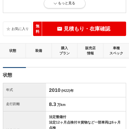
もっと見る
内外装に目立たない多少のキズ、ヘコミが認められる状態です。
内装：
目立たない軽微なダメージはありますが、良好な状態です。
無
見積もり・在庫確認
料
外装：
多少のキズ、ヘコミなどがあります。
購入
販売店
車種
状態
装備
プラン
情報
スペック
修復歴：無
この中古車の「車両品質評価書」を見る
状態
2010
年式
(H22)
年
8.3
走行距離
万km
法定整備付
法定12ヶ月点検付※貨物など一部車両は6ヶ月
点検