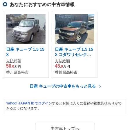
あなたにおすすめの中古車情報
日産 キューブ 1.5 15
日産 キューブ 1.5 15
X
X コダワリセレクシ
ョン
支払総額
支払総額
50
45
.0
万円
.0
万円
香川県高松市
香川県高松市
日産 キューブの中古車をもっと見る
Yahoo! JAPAN IDでログイン
するとお気に入りに登録や複数見積もりがで
きるようになります。
中古車トップへ