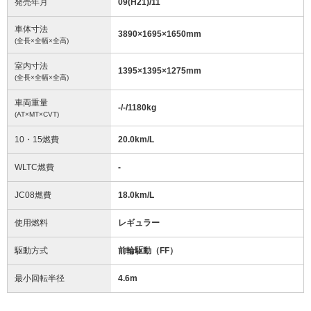
発売年月
09(H21)/11
車体寸法
3890
×
1695
×
1650
mm
(全長×全幅×全高)
室内寸法
1395
×
1395
×
1275
mm
(全長×全幅×全高)
車両重量
-/-/1180
kg
(AT×MT×CVT)
10・15燃費
20.0km/L
WLTC燃費
-
JC08燃費
18.0km/L
使用燃料
レギュラー
駆動方式
前輪駆動（FF）
最小回転半径
4.6
m