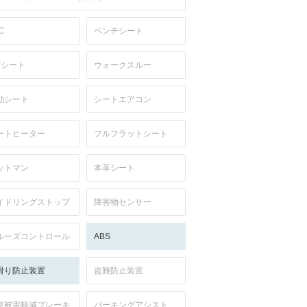
C
ベンチシート
列シート
ウォークスルー
動シート
シートエアコン
ートヒーター
フルフラットシート
ットマン
本革シート
イドリングストップ
障害物センサー
ルーズコントロール
ABS
滑り防止装置
盗難防止装置
突被害軽減ブレーキ
パーキングアシスト