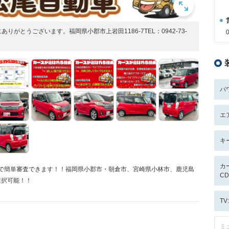
りがとうございます。福岡県小郡市上岩田1186-7TEL：0942-73-
パ
エ
キ
カ
Eで簡単審査できます！！福岡県小郡市・朝倉市、宮崎県小林市、鹿児島
CD/
選択可能！！
T
ミ