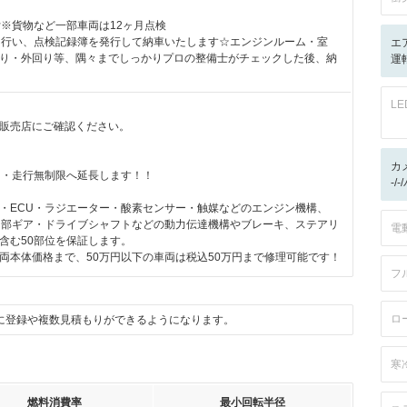
付※貨物など一部車両は12ヶ月点検
を行い、点検記録簿を発行して納車いたします☆エンジンルーム・室
エ
り・外回り等、隅々までしっかりプロの整備士がチェックした後、納
運
L
販売店にご確認ください。
月
カ
月・走行無制限へ延長します！！
-/
・ECU・ラジエーター・酸素センサー・触媒などのエンジン機構、
CVT内部ギア・ドライブシャフトなどの動力伝達機構やブレーキ、ステアリ
電
含む50部位を保証します。
両本体価格まで、50万円以下の車両は税込50万円まで修理可能です！
フ
ロ
に登録や複数見積もりができるようになります。
寒
燃料消費率
最小回転半径