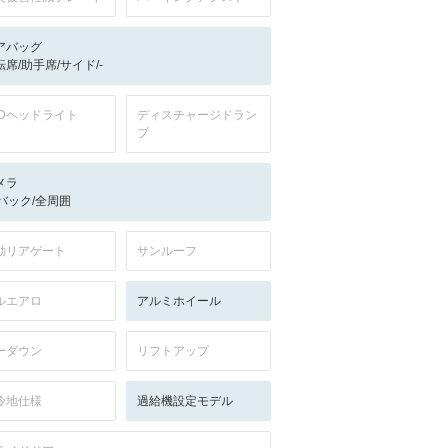
アバッグ
転席/助手席/サイド/-
EDヘッドライト
ディスチャージドラン
プ
メラ
-/バック/全周囲
動リアゲート
サンルーフ
ルエアロ
アルミホイール
ーダウン
リフトアップ
冷地仕様
過給機設定モデル