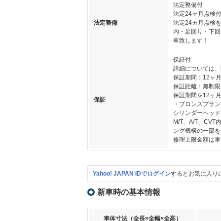
法定整備付
法定24ヶ月点検
法定整備
法定24ヵ月点検
内・足回り・下回
車致します！
保証付
詳細については、
保証期間：12ヶ
保証距離：無制限
保証期間を12ヶ
保証
・ブロンズプラン
シリンダーヘッド
M/T、A/T、
ング機構の一部を
修理上限金額は車
Yahoo! JAPAN IDでログイン
するとお気に入り
新車時の基本情報
車体寸法（全長×全幅×全高）