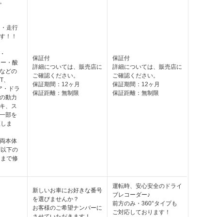
。
月
月・走行
す！！
・
保証付
保証付
ター・酸
詳細については、販売店に
詳細については、販売店に
などの
ご確認ください。
ご確認ください。
T、
保証期間：12ヶ月
保証期間：12ヶ月
ギア・ドラ
保証距離：無制限
保証距離：無制限
の動力
キ、ス
一部を
証しま
両本体
円以下の
円まで修
運転時、安心安全のドライ
新しいお車にお好きな番号
ブレコーダー♪
を選びませんか？
前方のみ・360°タイプも
お客様のご希望ナンバーに
ご対応しております！
させていただきます！