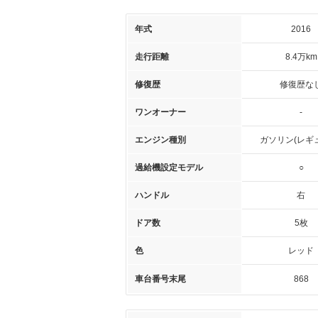
年式
2016
走行距離
8.4万km
修復歴
修復歴な
ワンオーナー
-
エンジン種別
ガソリン(レギ
過給機設定モデル
○
ハンドル
右
ドア数
5枚
色
レッド
車台番号末尾
868