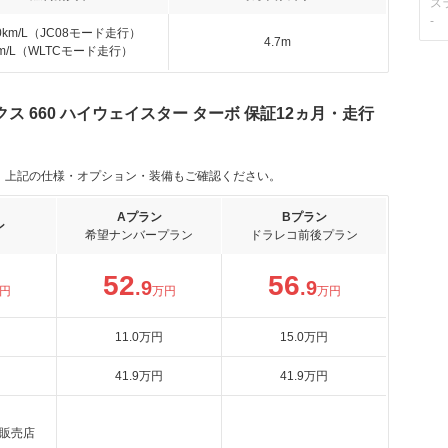
ス
-
.0km/L（JC08モード走行）
4.7m
km/L（WLTCモード走行）
 660 ハイウェイスター ターボ 保証12ヵ月・走行
。上記の仕様・オプション・装備もご確認ください。
Aプラン
Bプラン
ン
希望ナンバープラン
ドラレコ前後プラン
52
56
.9
.9
円
万円
万円
11
.0
万円
15
.0
万円
41
.9
万円
41
.9
万円
販売店