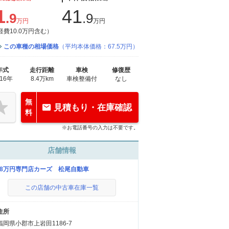
1
41
.9
.9
万円
万円
経費10.0万円含む）
この車種の相場価格
（平均本体価格：67.5万円）
年式
走行距離
車検
修復歴
016年
8.4万km
車検整備付
なし
無
見積もり・在庫確認
料
※お電話番号の入力は不要です。
店舗情報
9.8万円専門店カーズ 松尾自動車
この店舗の中古車在庫一覧
住所
福岡県小郡市上岩田1186-7