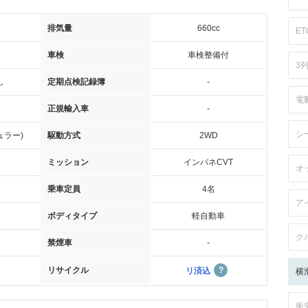
排気量
660cc
ET
車検
車検整備付
3
し
定期点検記録簿
-
電
正規輸入車
-
シ
ュラー)
駆動方式
2WD
ミッション
インパネCVT
オ
乗車定員
4名
ア
ボディタイプ
軽自動車
ク
禁煙車
-
リサイクル
リ済込
横
衝