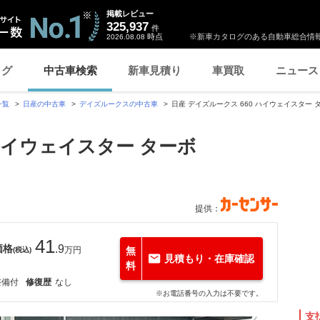
掲載レビュー
325,937
件
時点
※新車カタログのある自動車総合情報
2026.08.08
ログ
中古車検索
新車見積り
車買取
ニュース
一覧
日産の中古車
デイズルークスの中古車
日産 デイズルークス 660 ハイウェイスター タ
 ハイウェイスター ターボ
h
提供：
41
価格
.9
万円
無
(税込)
見積もり・在庫確認
料
整備付
修復歴
なし
※お電話番号の入力は不要です。
支