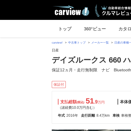
トップ
360°ビュー
カタ
carview!
中古車トップ
メーカー一覧
日産の車種
日産
デイズルークス 660
保証12ヵ月・走行無制限 ナビ Bluetoot
保証付
51
支払総額
.9
本体
万円
(税込)
（諸経費10.0万円含む）
年式
2016年
走行距離
8.4万km
車検
車検