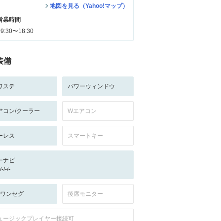
地図を見る（Yahoo!マップ）
営業時間
09:30〜18:30
装備
ワステ
パワーウィンドウ
アコン/クーラー
Wエアコン
ーレス
スマートキー
ーナビ
-/-/-
V:ワンセグ
後席モニター
ュージックプレイヤー接続可