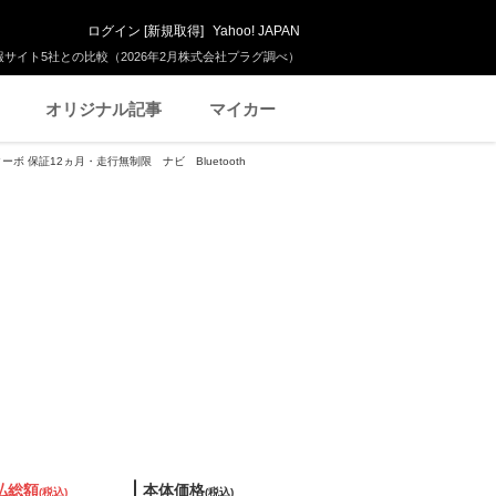
ログイン
[
新規取得
]
Yahoo! JAPAN
サイト5社との比較（2026年2月株式会社プラグ調べ）
オリジナル記事
マイカー
ーボ 保証12ヵ月・走行無制限 ナビ Bluetooth
払総額
本体価格
(税込)
(税込)