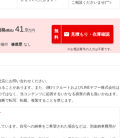
ご相談くださいませ(^^♪
41
価格
.9
万円
無
(税込)
見積もり・在庫確認
料
整備付
修復歴
なし
※お電話番号の入力は不要です。
売店にお問い合わせください。
ることがあります。また、(株)リクルートおよびLINEヤフー株式会社は
のではなく、当コンテンツに起因するいかなる損害の責も負いかねます。
無断で転写、転載、複製することを禁じます。
す
しています。自宅への納車をご希望された場合などは、別途納車費用が