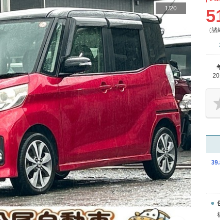
1
/
20
5
（諸
2
3