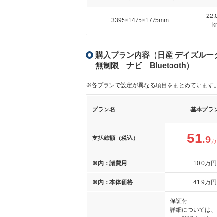
22
3395×1475×1775mm
-
購入プラン内容（日産 デイズルークス
無制限 ナビ Bluetooth）
※各プランで設定が異なる項目をまとめています
プラン名
基本プラ
51
.9
支払総額（税込）
万
※内：諸費用
10
.0
万円
※内：本体価格
41
.9
万円
保証付
詳細については、