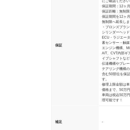
にご確認ください
保証期間：12ヶ
保証距離：無制限
保証期間を12ヶ
無制限へ延長しま
・ブロンズプラン
シリンダーヘッド
ECU・ラジエー
素センサー・触媒
保証
エンジン機構、M/
A/T、CVT内部
イブシャフトなど
伝達機構やブレー
テアリング機構の
含む50部位を保
す。
修理上限金額は車
価格まで、50万
車両は税込50万
理可能です！
補足
-