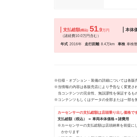
51
支払総額
.9
本体
万円
(税込)
（諸経費10.0万円含む）
年式
2016年
走行距離
8.4万km
車検
車検
※仕様・オプション・装備の詳細については各販
※当情報の内容は各販売店により予告なく変更され
当コンテンツの完全性、無誤謬性を保証するも
※コンテンツもしくはデータの全部または一部を
カーセンサーの支払総額は店頭乗り出し価格で
支払総額（税込） ＝ 車両本体価格＋諸費用
※カーセンサーの支払総額は店頭納車を前提に
かかります