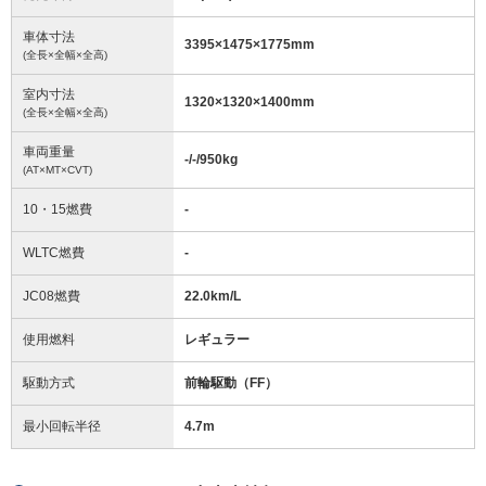
車体寸法
3395
×
1475
×
1775
mm
(全長×全幅×全高)
室内寸法
1320
×
1320
×
1400
mm
(全長×全幅×全高)
車両重量
-/-/950
kg
(AT×MT×CVT)
10・15燃費
-
WLTC燃費
-
JC08燃費
22.0km/L
使用燃料
レギュラー
駆動方式
前輪駆動（FF）
最小回転半径
4.7
m