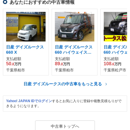
あなたにおすすめの中古車情報
日産 デイズルークス
日産 デイズルークス
日産 デイズル
660 X
660 ハイウェイスタ
660 ハイウ
ー Gターボ
ーX Gパッケ
支払総額
支払総額
支払総額
50
89
108
.8
万円
.8
万円
.6
万円
千葉県柏市
千葉県柏市
千葉県松戸市
日産 デイズルークスの中古車をもっと見る
Yahoo! JAPAN IDでログイン
するとお気に入りに登録や複数見積もりがで
きるようになります。
中古車トップへ