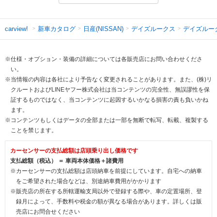
新車カタログ
日産(NISSAN)
デイズルークス
デイズルー
carview!
※仕様・オプション・装備の詳細については各販売店にお問い合わせくださ
い。
※当情報の内容は各社により予告なく変更されることがあります。また、(株)リ
クルートおよびLINEヤフー株式会社は当コンテンツの完全性、無誤謬性を保
証するものではなく、当コンテンツに起因するいかなる損害の責も負いかね
ます。
※コンテンツもしくはデータの全部または一部を無断で転写、転載、複製する
ことを禁じます。
カーセンサーの支払総額は店頭乗り出し価格です
支払総額（税込） ＝ 車両本体価格＋諸費用
※カーセンサーの支払総額は店頭納車を前提にしています。自宅への納車
をご希望された場合などは、別途納車費用がかかります
※販売店の所在する所轄運輸支局以外で登録する際や、車の定置場所、登
録月によって、手数料や税金の額が異なる場合があります。詳しくは販
売店にお問合せください