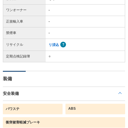
ワンオーナー
-
正規輸入車
-
禁煙車
-
リサイクル
リ済込
定期点検記録簿
○
装備
安全装備
ABS
パワステ
衝突被害軽減ブレーキ