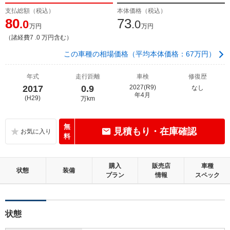
支払総額（税込）
本体価格（税込）
80
73
.0
.0
万円
万円
（諸経費7 .0 万円含む）
この車種の相場価格（平均本体価格：67万円）
年式
走行距離
車検
修復歴
2017
0.9
2027(R9)
なし
年4月
(H29)
万km
無
見積もり・在庫確認
料
購入
販売店
車種
状態
装備
プラン
情報
スペック
状態