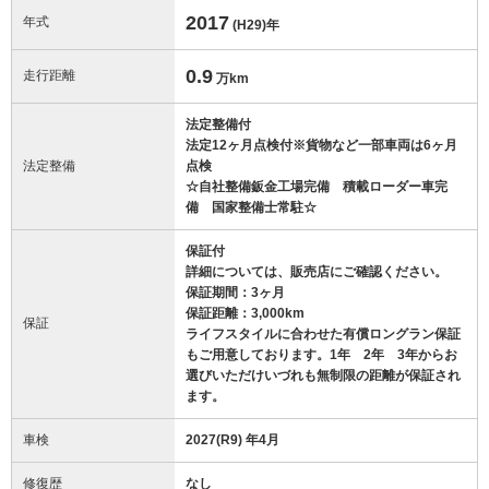
2017
年式
(H29)
年
0.9
走行距離
万km
法定整備付
法定12ヶ月点検付※貨物など一部車両は6ヶ月
法定整備
点検
☆自社整備鈑金工場完備 積載ローダー車完
備 国家整備士常駐☆
保証付
詳細については、販売店にご確認ください。
保証期間：3ヶ月
保証距離：3,000km
保証
ライフスタイルに合わせた有償ロングラン保証
もご用意しております。1年 2年 3年からお
選びいただけいづれも無制限の距離が保証され
ます。
車検
2027(R9) 年4月
修復歴
なし