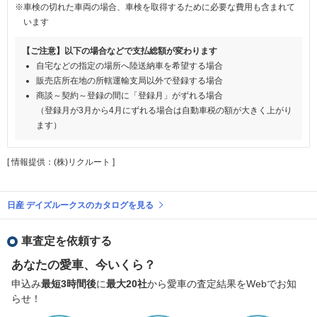
※車検の切れた車両の場合、車検を取得するために必要な費用も含まれて
います
【ご注意】以下の場合などで支払総額が変わります
自宅などの指定の場所へ陸送納車を希望する場合
販売店所在地の所轄運輸支局以外で登録する場合
商談～契約～登録の間に「登録月」がずれる場合
（登録月が3月から4月にずれる場合は自動車税の額が大きく上がり
ます）
[ 情報提供：(株)リクルート ]
日産 デイズルークスのカタログを見る
車査定を依頼する
あなたの愛車、今いくら？
申込み
最短3時間後
に
最大20社
から愛車の査定結果をWebでお知
らせ！