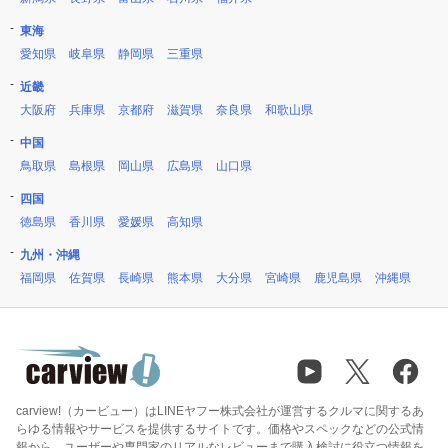
東海
愛知県
岐阜県
静岡県
三重県
近畿
大阪府
兵庫県
京都府
滋賀県
奈良県
和歌山県
中国
鳥取県
島根県
岡山県
広島県
山口県
四国
徳島県
香川県
愛媛県
高知県
九州・沖縄
福岡県
佐賀県
長崎県
熊本県
大分県
宮崎県
鹿児島県
沖縄県
carview!（カービュー）はLINEヤフー株式会社が運営するクルマに関するあ
らゆる情報やサービスを提供するサイトです。価格やスペックなどの公式情
報から、ユーザーや専門家のリアルなレビューまで購入検討に役立つ情報を