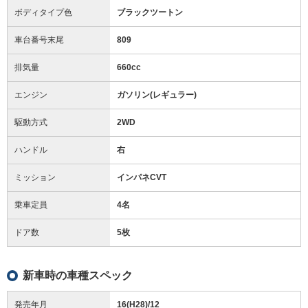
ボディタイプ色
ブラックツートン
車台番号末尾
809
排気量
660cc
エンジン
ガソリン(レギュラー)
駆動方式
2WD
ハンドル
右
ミッション
インパネCVT
乗車定員
4名
ドア数
5枚
新車時の車種スペック
発売年月
16(H28)/12