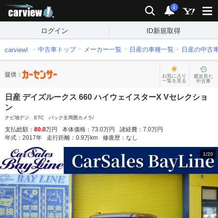
carview!
検索
通知
i
ログイン
ID新規取得
中古車トップ
メーカー一覧
日産の車種一覧
日産の中古
carview!
提供：
お気に入り
最近見た
一覧を見る
中古車
日産 デイズルークス 660 ハイウェイスターX Vセレクショ
ン
ナビ地デジ ETC バック全周囲カメラ/
支払総額：
80.0
万円
本体価格：
73.0
万円
諸経費：
7.0
万円
年式：
2017
年
走行距離：
0.9
万km
修復歴：
なし
1
/
20