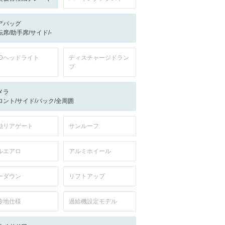
アバッグ
転席/助手席/サイド/-
EDヘッドライト
ディスチャージドラン
プ
メラ
ロント/サイド/バック/全周囲
動リアゲート
サンルーフ
ルエアロ
アルミホイール
ーダウン
リフトアップ
冷地仕様
過給機設定モデル