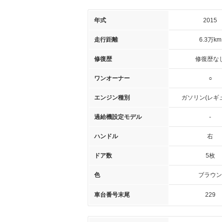
年式
2015
走行距離
6.3万km
修復歴
修復歴な
ワンオーナー
○
エンジン種別
ガソリン(レギ
過給機設定モデル
-
ハンドル
右
ドア数
5枚
色
ブラウン
車台番号末尾
229