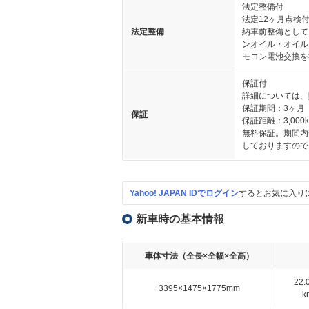
法定整備付
法定12ヶ月点検
法定整備
納車前整備として
ンオイル・オイル
モコン電池交換を
保証付
詳細については、
保証期間：3ヶ月
保証
保証距離：3,000
無料保証。期間内
しておりますので
Yahoo! JAPAN IDでログイン
するとお気に入り
新車時の基本情報
車体寸法（全長×全幅×全高）
22
3395×1475×1775mm
-