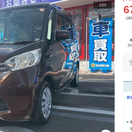
1
/
23
6
（諸
2
群