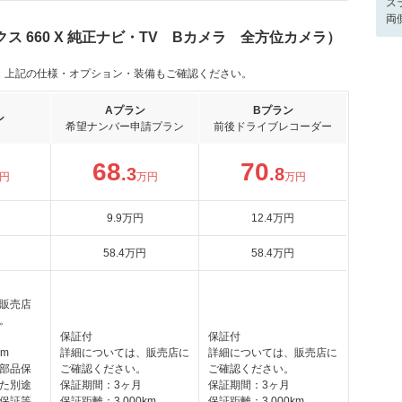
ス
両
ス 660 X 純正ナビ・TV Bカメラ 全方位カメラ）
。上記の仕様・オプション・装備もご確認ください。
Aプラン
Bプラン
ン
希望ナンバー申請プラン
前後ドライブレコーダー
68
70
.3
.8
円
万円
万円
9
.9
万円
12
.4
万円
58
.4
万円
58
.4
万円
販売店
。
保証付
保証付
km
詳細については、販売店に
詳細については、販売店に
部品保
ご確認ください。
ご確認ください。
た別途
保証期間：3ヶ月
保証期間：3ヶ月
保証等
保証距離：3,000km
保証距離：3,000km