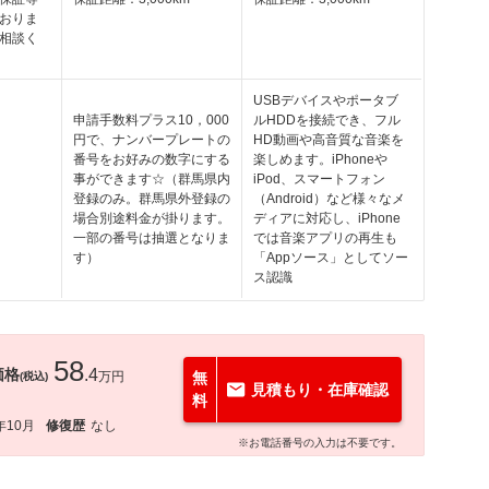
おりま
相談く
USBデバイスやポータブ
申請手数料プラス10，000
ルHDDを接続でき、フル
円で、ナンバープレートの
HD動画や高音質な音楽を
番号をお好みの数字にする
楽しめます。iPhoneや
事ができます☆（群馬県内
iPod、スマートフォン
登録のみ。群馬県外登録の
（Android）など様々なメ
場合別途料金が掛ります。
ディアに対応し、iPhone
一部の番号は抽選となりま
では音楽アプリの再生も
す）
「Appソース」としてソー
ス認識
58
価格
.4
万円
無
(税込)
見積もり・在庫確認
料
年10月
修復歴
なし
※お電話番号の入力は不要です。