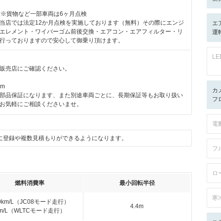
付※貨物など一部車両は6ヶ月点検
当店では法定12か月点検を実施しております（無料）その際にエンジ
エ
エレメント・ワイパーゴム前後交換・エアコン・エアフィルター・リ
運
行っておりますので安心して御乗り頂けます。
L
販売店にご確認ください。
km
カ
部品保証になります、また別途車両ごとに、長期保証等もお取り扱い
フ
お気軽にご相談くださいませ。
電
に登録や複数見積もりができるようになります。
フ
ロ
燃料消費率
最小回転半径
寒
.0km/L（JC08モード走行）
4.4m
km/L（WLTCモード走行）