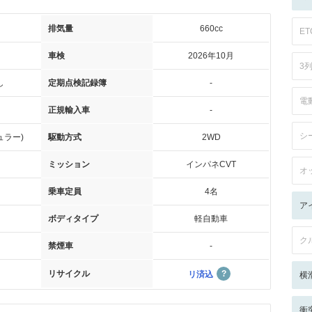
排気量
660cc
ET
車検
2026年10月
3
し
定期点検記録簿
-
電
正規輸入車
-
シ
ュラー)
駆動方式
2WD
ミッション
インパネCVT
オ
乗車定員
4名
ア
ボディタイプ
軽自動車
ク
禁煙車
-
リサイクル
リ済込
横
衝