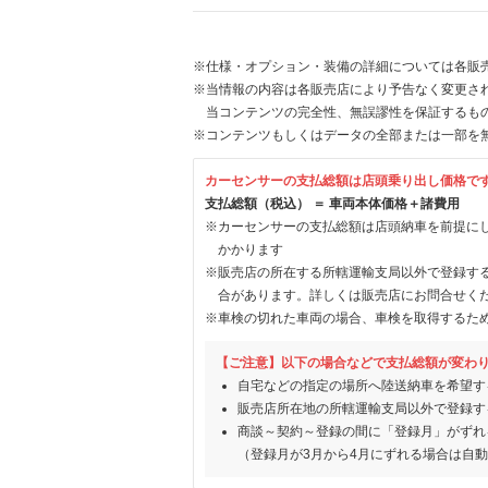
※仕様・オプション・装備の詳細については各販
※当情報の内容は各販売店により予告なく変更され
当コンテンツの完全性、無誤謬性を保証するも
※コンテンツもしくはデータの全部または一部を
カーセンサーの支払総額は店頭乗り出し価格で
支払総額（税込） ＝ 車両本体価格＋諸費用
※カーセンサーの支払総額は店頭納車を前提に
かかります
※販売店の所在する所轄運輸支局以外で登録す
合があります。詳しくは販売店にお問合せく
※車検の切れた車両の場合、車検を取得するた
【ご注意】以下の場合などで支払総額が変わ
自宅などの指定の場所へ陸送納車を希望す
販売店所在地の所轄運輸支局以外で登録す
商談～契約～登録の間に「登録月」がずれ
（登録月が3月から4月にずれる場合は自