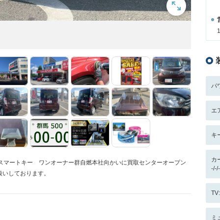
パ
エ
キ
カ
 スマートキー ワンオーナー群自燃本社向かいに買取センターオープン
-/
扱いしております。
T
ミ