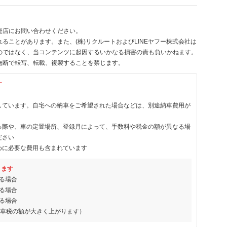
売店にお問い合わせください。
ることがあります。また、(株)リクルートおよびLINEヤフー株式会社は
のではなく、当コンテンツに起因するいかなる損害の責も負いかねます。
無断で転写、転載、複製することを禁じます。
す
しています。自宅への納車をご希望された場合などは、別途納車費用が
る際や、車の定置場所、登録月によって、手数料や税金の額が異なる場
ださい
めに必要な費用も含まれています
ります
る場合
る場合
る場合
動車税の額が大きく上がります）