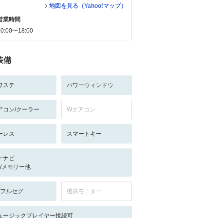
地図を見る（Yahoo!マップ）
営業時間
10:00〜18:00
装備
ワステ
パワーウィンドウ
アコン/クーラー
Wエアコン
ーレス
スマートキー
ーナビ
-/-/メモリー他
V:フルセグ
後席モニター
ュージックプレイヤー接続可