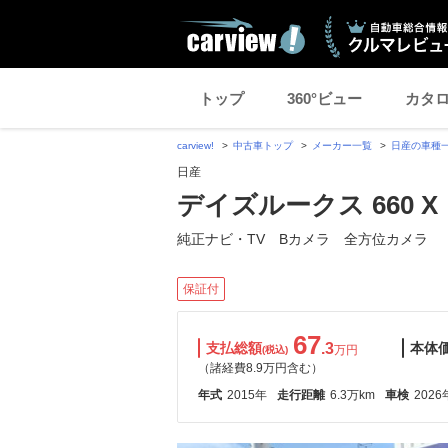
トップ
360°ビュー
カタ
carview!
中古車トップ
メーカー一覧
日産の車種
日産
デイズルークス 660 X
純正ナビ・TV Bカメラ 全方位カメラ
保証付
67
支払総額
.3
本体
万円
(税込)
（諸経費8.9万円含む）
年式
2015年
走行距離
6.3万km
車検
2026