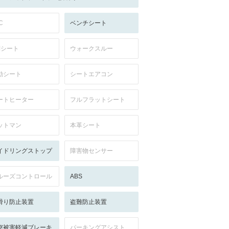
C
ベンチシート
列シート
ウォークスルー
動シート
シートエアコン
ートヒーター
フルフラットシート
ットマン
本革シート
イドリングストップ
障害物センサー
ルーズコントロール
ABS
滑り防止装置
盗難防止装置
突被害軽減ブレーキ
パーキングアシスト