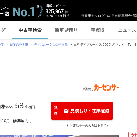
掲載レビュー
325,967
件
時点
※新車カタログのある自動車総合情報
2026.08.09
ログ
中古車検索
新車見積り
車買取
ニュース
一覧
日産の中古車
デイズルークスの中古車
日産 デイズルークス 660 X 純正ナビ・TV
提供：
58
価格
.4
万円
無
(税込)
見積もり・在庫確認
料
年10月
修復歴
なし
※お電話番号の入力は不要です。
支