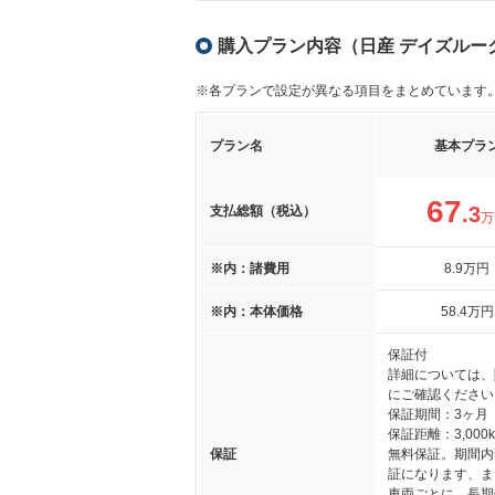
購入プラン内容（日産 デイズルーク
※各プランで設定が異なる項目をまとめています
プラン名
基本プラ
67
.3
支払総額（税込）
万
※内：諸費用
8
.9
万円
※内：本体価格
58
.4
万円
保証付
詳細については、
にご確認ください
保証期間：3ヶ月
保証距離：3,000
保証
無料保証。期間内
証になります、ま
車両ごとに、長期