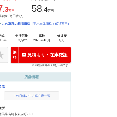
7
58
.3
.4
万円
万円
経費8.9万円含む）
この車種の相場価格
（平均本体価格：67.5万円）
年式
走行距離
車検
修復歴
015年
6.3万km
2026年10月
なし
無
見積もり・在庫確認
料
※お電話番号の入力は不要です。
店舗情報
自燃
この店舗の中古車在庫一覧
住所
群馬県高崎市末広町22-1