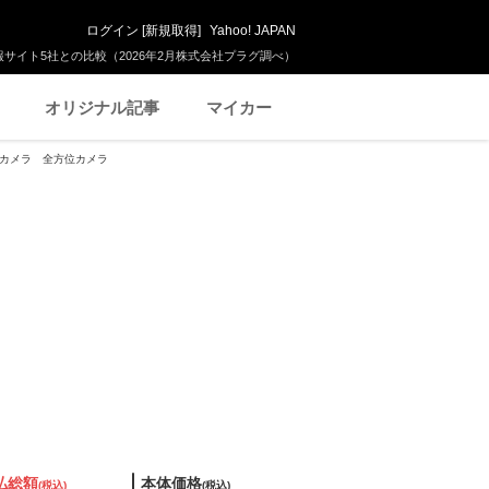
ログイン
[
新規取得
]
Yahoo! JAPAN
サイト5社との比較（2026年2月株式会社プラグ調べ）
オリジナル記事
マイカー
 Bカメラ 全方位カメラ
払総額
本体価格
(税込)
(税込)