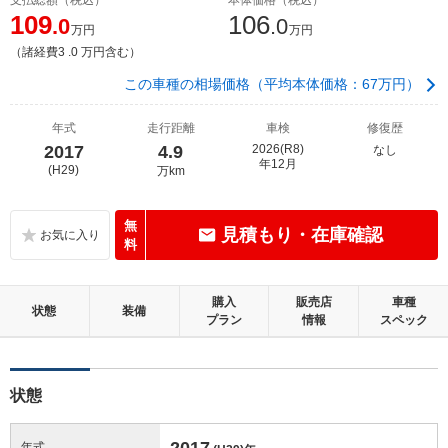
109
106
.0
.0
万円
万円
（諸経費3 .0 万円含む）
この車種の相場価格（平均本体価格：67万円）
年式
走行距離
車検
修復歴
2017
4.9
2026(R8)
なし
年12月
(H29)
万km
無
見積もり・在庫確認
料
購入
販売店
車種
状態
装備
プラン
情報
スペック
状態
2017
年式