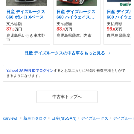
日産 デイズルークス
日産 デイズルークス
日産 デイズル
660 ボレロ Xベース
660 ハイウェイスタ
660 ハイウ
ー Xターボ 助手席ス
ーX Gパッケ
支払総額
支払総額
支払総額
ライドアップシート
87
88
96
.0
万円
.4
万円
.8
万円
鹿児島県いちき串木野
鹿児島県薩摩川内市
鹿児島県薩摩川
市
日産 デイズルークスの中古車をもっと見る
Yahoo! JAPAN IDでログイン
するとお気に入りに登録や複数見積もりがで
きるようになります。
中古車トップへ
新車カタログ
日産(NISSAN)
デイズルークス
デイズルー
carview!