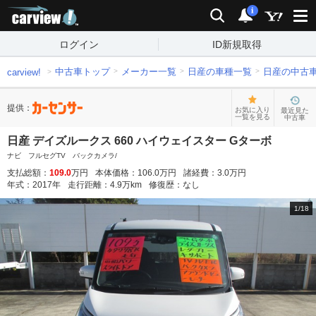
carview!
検索
通知
i
ログイン
ID新規取得
中古車トップ
メーカー一覧
日産の車種一覧
日産の中古
carview!
提供：
お気に入り
最近見た
一覧を見る
中古車
日産 デイズルークス 660 ハイウェイスター Gターボ
ナビ フルセグTV バックカメラ/
支払総額：
109.0
万円
本体価格：
106.0
万円
諸経費：
3.0
万円
年式：
2017
年
走行距離：
4.9
万km
修復歴：
なし
1
/
18