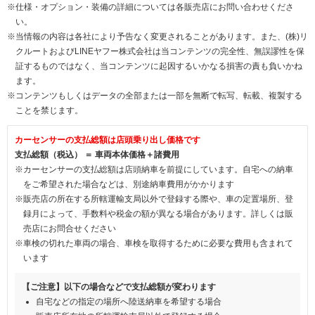
※仕様・オプション・装備の詳細については各販売店にお問い合わせくださ
い。
※当情報の内容は各社により予告なく変更されることがあります。また、(株)リ
クルートおよびLINEヤフー株式会社は当コンテンツの完全性、無誤謬性を保
証するものではなく、当コンテンツに起因するいかなる損害の責も負いかね
ます。
※コンテンツもしくはデータの全部または一部を無断で転写、転載、複製する
ことを禁じます。
カーセンサーの支払総額は店頭乗り出し価格です
支払総額（税込） ＝ 車両本体価格＋諸費用
※カーセンサーの支払総額は店頭納車を前提にしています。自宅への納車
をご希望された場合などは、別途納車費用がかかります
※販売店の所在する所轄運輸支局以外で登録する際や、車の定置場所、登
録月によって、手数料や税金の額が異なる場合があります。詳しくは販
売店にお問合せください
※車検の切れた車両の場合、車検を取得するために必要な費用も含まれて
います
【ご注意】以下の場合などで支払総額が変わります
自宅などの指定の場所へ陸送納車を希望する場合