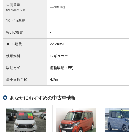
車両重量
-/-/960
kg
(AT×MT×CVT)
10・15燃費
-
WLTC燃費
-
JC08燃費
22.2km/L
使用燃料
レギュラー
駆動方式
前輪駆動（FF）
最小回転半径
4.7
m
あなたにおすすめの中古車情報