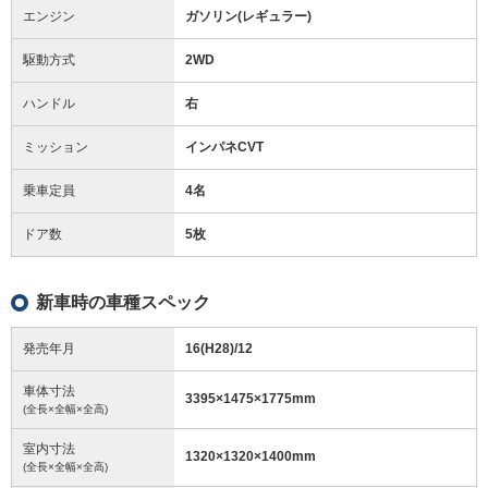
エンジン
ガソリン(レギュラー)
駆動方式
2WD
ハンドル
右
ミッション
インパネCVT
乗車定員
4名
ドア数
5枚
新車時の車種スペック
発売年月
16(H28)/12
車体寸法
3395
×
1475
×
1775
mm
(全長×全幅×全高)
室内寸法
1320
×
1320
×
1400
mm
(全長×全幅×全高)