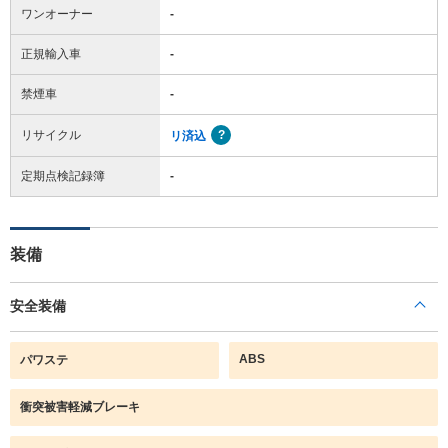
ワンオーナー
-
正規輸入車
-
禁煙車
-
リサイクル
リ済込
定期点検記録簿
-
装備
安全装備
ABS
パワステ
衝突被害軽減ブレーキ