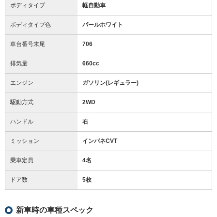
ボディタイプ
軽自動車
ボディタイプ色
パールホワイト
車台番号末尾
706
排気量
660cc
エンジン
ガソリン(レギュラー)
駆動方式
2WD
ハンドル
右
ミッション
インパネCVT
乗車定員
4名
ドア数
5枚
新車時の車種スペック