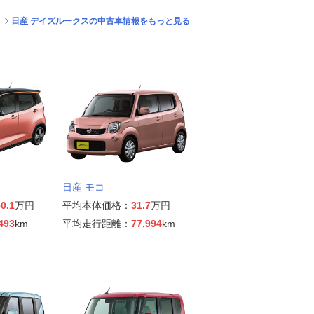
日産 デイズルークスの中古車情報をもっと見る
日産 モコ
0.1
万円
平均本体価格：
31.7
万円
493
km
平均走行距離：
77,994
km