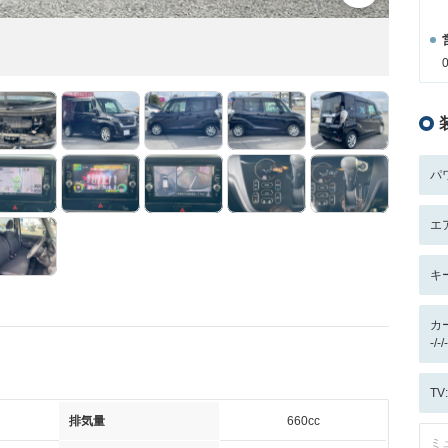
パ
エ
キ
カ
-/
T
排気量
660cc
ミ