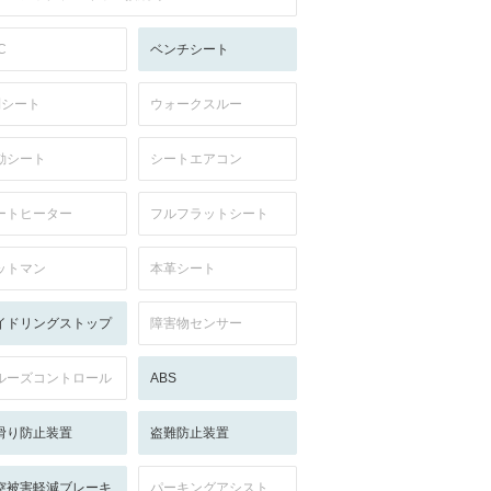
C
ベンチシート
列シート
ウォークスルー
動シート
シートエアコン
ートヒーター
フルフラットシート
ットマン
本革シート
イドリングストップ
障害物センサー
ルーズコントロール
ABS
滑り防止装置
盗難防止装置
突被害軽減ブレーキ
パーキングアシスト