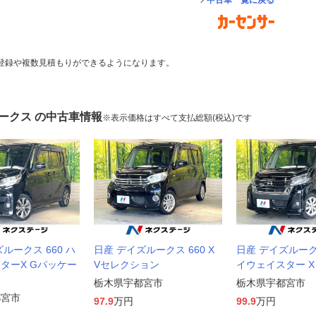
中古車一覧に戻る
登録や複数見積もりができるようになります。
ークス の中古車情報
※表示価格はすべて支払総額(税込)です
ルークス 660 ハ
日産 デイズルークス 660 X
日産 デイズルークス
ターX Gパッケー
Vセレクション
イウェイスター 
栃木県宇都宮市
栃木県宇都宮市
都宮市
97.9
万円
99.9
万円