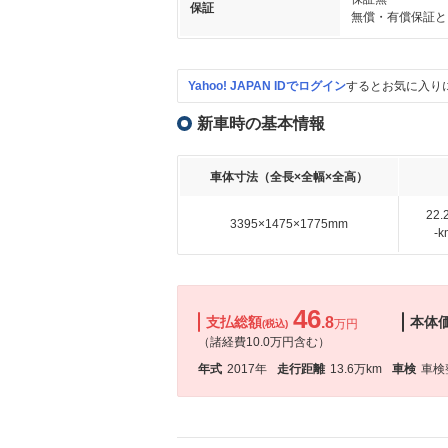
保証
無償・有償保証と
Yahoo! JAPAN IDでログイン
するとお気に入り
新車時の基本情報
車体寸法（全長×全幅×全高）
22
3395×1475×1775mm
-
46
支払総額
.8
本体
万円
(税込)
（諸経費10.0万円含む）
年式
2017年
走行距離
13.6万km
車検
車検