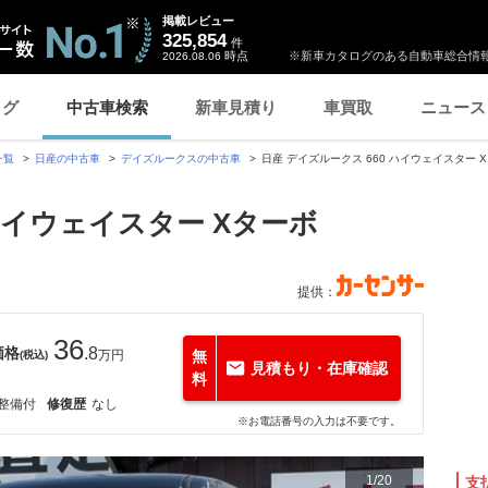
掲載レビュー
325,854
件
時点
※新車カタログのある自動車総合情報
2026.08.06
ログ
中古車検索
新車見積り
車買取
ニュース
一覧
日産の中古車
デイズルークスの中古車
日産 デイズルークス 660 ハイウェイスター
ハイウェイスター Xターボ
提供：
36
価格
.8
万円
無
(税込)
見積もり・在庫確認
料
整備付
修復歴
なし
※お電話番号の入力は不要です。
1
/
20
支