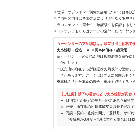
※仕様・オプション・装備の詳細については各販
※当情報の内容は各販売店により予告なく変更され
当コンテンツの完全性、無誤謬性を保証するも
※コンテンツもしくはデータの全部または一部を
カーセンサーの支払総額は店頭乗り出し価格で
支払総額（税込） ＝ 車両本体価格＋諸費用
※カーセンサーの支払総額は店頭納車を前提に
かかります
※販売店の所在する所轄運輸支局以外で登録す
合があります。詳しくは販売店にお問合せく
※車検の切れた車両の場合、車検を取得するた
【ご注意】以下の場合などで支払総額が変わ
自宅などの指定の場所へ陸送納車を希望す
販売店所在地の所轄運輸支局以外で登録す
商談～契約～登録の間に「登録月」がずれ
（登録月が3月から4月にずれる場合は自