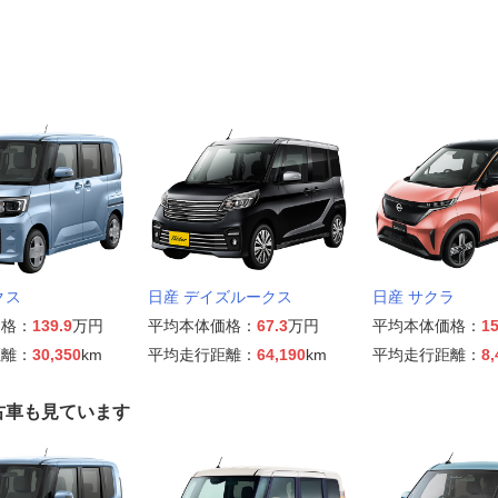
クス
日産 デイズルークス
日産 サクラ
価格：
139.9
万円
平均本体価格：
67.3
万円
平均本体価格：
15
距離：
30,350
km
平均走行距離：
64,190
km
平均走行距離：
8,
古車も見ています