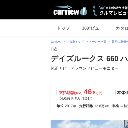
トップ
360°ビュー
カタ
carview!
中古車トップ
メーカー一覧
日産の車種
日産
デイズルークス 660 
純正ナビ アラウンドビューモニター
46
支払総額
.8
本体
万円
(税込)
（諸経費10.0万円含む）
年式
2017年
走行距離
13.6万km
車検
車検