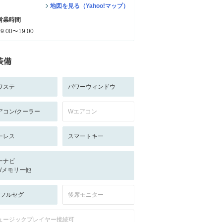
地図を見る（Yahoo!マップ）
営業時間
09:00〜19:00
装備
ワステ
パワーウィンドウ
アコン/クーラー
Wエアコン
ーレス
スマートキー
ーナビ
-/-/メモリー他
V:フルセグ
後席モニター
ュージックプレイヤー接続可