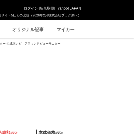
ログイン
[
新規取得
]
Yahoo! JAPAN
サイト5社との比較（2026年2月株式会社プラグ調べ）
オリジナル記事
マイカー
 Xターボ 純正ナビ アラウンドビューモニター
払総額
本体価格
(税込)
(税込)