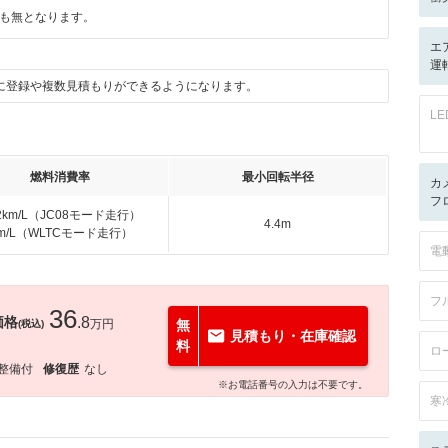
も無となります。
エ
運
に登録や複数見積もりができるようになります。
L
燃料消費率
最小回転半径
カ
フ
.2km/L（JC08モード走行）
4.4m
km/L（WLTCモード走行）
電
フ
36
価格
.8
万円
無
(税込)
見積もり・在庫確認
料
ロ
整備付
修復歴
なし
※お電話番号の入力は不要です。
寒