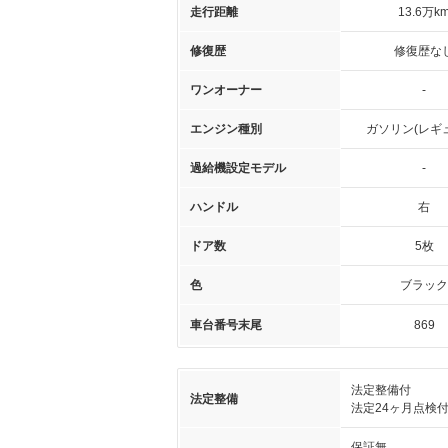
走行距離
13.6万k
修復歴
修復歴な
ワンオーナー
-
エンジン種別
ガソリン(レギ
過給機設定モデル
-
ハンドル
右
ドア数
5枚
色
ブラック
車台番号末尾
869
法定整備付
法定整備
法定24ヶ月点検
保証無