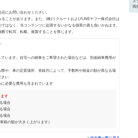
ス
両
売店にお問い合わせください。
ることがあります。また、(株)リクルートおよびLINEヤフー株式会社は
のではなく、当コンテンツに起因するいかなる損害の責も負いかねます。
無断で転写、転載、複製することを禁じます。
す
しています。自宅への納車をご希望された場合などは、別途納車費用が
る際や、車の定置場所、登録月によって、手数料や税金の額が異なる場
ださい
めに必要な費用も含まれています
ります
る場合
る場合
る場合
動車税の額が大きく上がります）