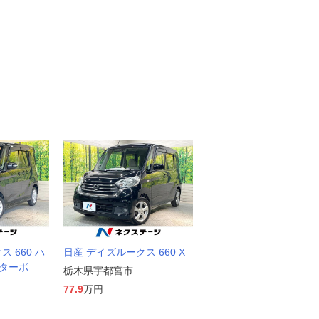
 660 ハ
日産 デイズルークス 660 X
Xターボ
栃木県宇都宮市
77.9
万円