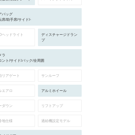
アバッグ
転席/助手席/サイド/-
EDヘッドライト
ディスチャージドラン
プ
メラ
ロント/サイド/バック/全周囲
動リアゲート
サンルーフ
ルエアロ
アルミホイール
ーダウン
リフトアップ
冷地仕様
過給機設定モデル