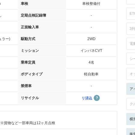
m
車検
車検整備付
ET
し
定期点検記録簿
-
正規輸入車
-
3
ュラー)
駆動方式
2WD
電
ミッション
インパネCVT
シ
乗車定員
4名
オ
ボディタイプ
軽自動車
禁煙車
-
ア
リサイクル
リ済込
ク
横
付※貨物など一部車両は12ヶ月点検
衝