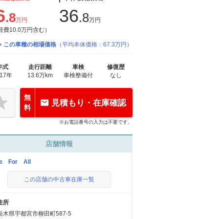
6
36
.8
.8
万円
万円
経費10.0万円含む）
この車種の相場価格
（平均本体価格：67.3万円）
年式
走行距離
車検
修復歴
017年
13.6万km
車検整備付
なし
無
見積もり・在庫確認
料
※お電話番号の入力は不要です。
店舗情報
e For All
この店舗の中古車在庫一覧
住所
栃木県宇都宮市柳田町587-5