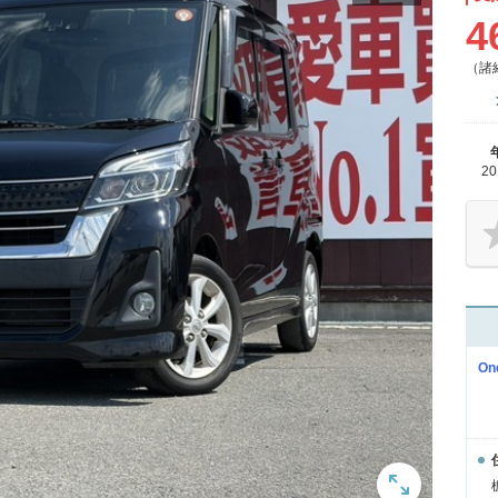
4
（諸
2
On