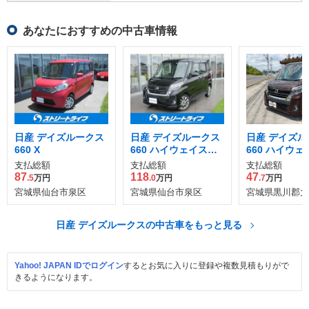
あなたにおすすめの中古車情報
日産 デイズルークス
日産 デイズルークス
日産 デイズル
660 X
660 ハイウェイスタ
660 ハイウ
ーX Vセレクション 4
ー Xターボ 4
支払総額
支払総額
支払総額
WD
87
118
47
.5
万円
.0
万円
.7
万円
宮城県仙台市泉区
宮城県仙台市泉区
宮城県黒川郡大
日産 デイズルークスの中古車をもっと見る
Yahoo! JAPAN IDでログイン
するとお気に入りに登録や複数見積もりがで
きるようになります。