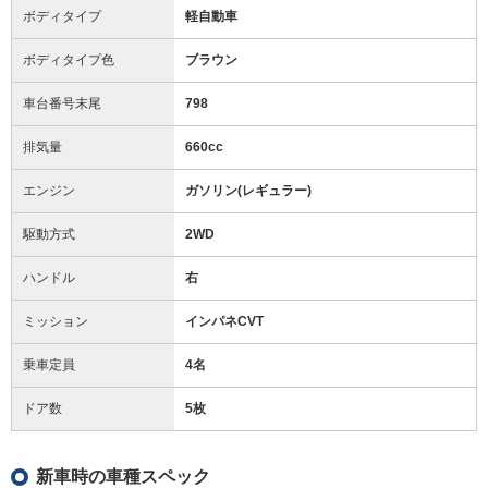
ボディタイプ
軽自動車
ボディタイプ色
ブラウン
車台番号末尾
798
排気量
660cc
エンジン
ガソリン(レギュラー)
駆動方式
2WD
ハンドル
右
ミッション
インパネCVT
乗車定員
4名
ドア数
5枚
新車時の車種スペック