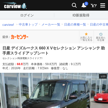
carview!
検索
通知
i
ログイン
ID新規取得
中古車トップ
メーカー一覧
日産の車種一覧
日産の中古
carview!
提供：
お気に入り
最近見た
一覧を見る
中古車
日産 デイズルークス 660 X Vセレクション アンシャンテ 助
手席スライドアップシート
セレクション/両側電動スライドドア/
支払総額：
68.9
万円
本体価格：
59.8
万円
諸経費：
9.1
万円
年式：
2016
年
走行距離：
7.9
万km
修復歴：
なし
1
/
20