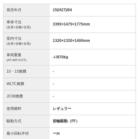
発売年月
15(H27)/04
車体寸法
3395
×
1475
×
1775
mm
(全長×全幅×全高)
室内寸法
1320
×
1320
×
1400
mm
(全長×全幅×全高)
車両重量
-/-/970
kg
(AT×MT×CVT)
10・15燃費
-
WLTC燃費
-
JC08燃費
-
使用燃料
レギュラー
駆動方式
前輪駆動（FF）
最小回転半径
ー
m