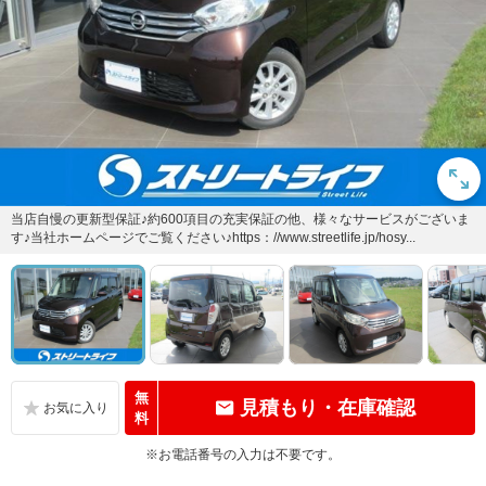
当店自慢の更新型保証♪約600項目の充実保証の他、様々なサービスがございま
す♪当社ホームページでご覧ください♪https：//www.streetlife.jp/hosy...
無
見積もり・在庫確認
料
※お電話番号の入力は不要です。