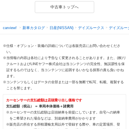
中古車トップへ
新車カタログ
日産(NISSAN)
デイズルークス
デイズルー
carview!
※仕様・オプション・装備の詳細については各販売店にお問い合わせくださ
い。
※当情報の内容は各社により予告なく変更されることがあります。また、(株)リ
クルートおよびLINEヤフー株式会社は当コンテンツの完全性、無誤謬性を保
証するものではなく、当コンテンツに起因するいかなる損害の責も負いかね
ます。
※コンテンツもしくはデータの全部または一部を無断で転写、転載、複製する
ことを禁じます。
カーセンサーの支払総額は店頭乗り出し価格です
支払総額（税込） ＝ 車両本体価格＋諸費用
※カーセンサーの支払総額は店頭納車を前提にしています。自宅への納車
をご希望された場合などは、別途納車費用がかかります
※販売店の所在する所轄運輸支局以外で登録する際や、車の定置場所、登