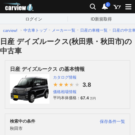
carview!
検索
通知
i
ログイン
ID新規取得
中古車トップ
メーカー一覧
日産の車種一覧
日産の中古
carview!
日産 デイズルークス(秋田県・秋田市)の
中古車
日産 デイズルークス の基本情報
カタログ情報
3.8
価格相場情報
67.4
平均本体価格：
万円
検索中の条件
保存条件一覧
秋田市