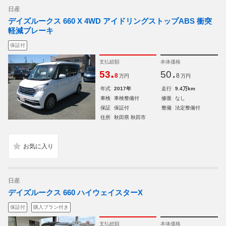
日産
デイズルークス 660 X 4WD アイドリングストップABS 衝突
軽減ブレーキ
保証付
支払総額
本体価格
.
.
53
50
8
8
万円
万円
年式
2017年
走行
9.4万km
車検
車検整備付
修復
なし
保証
保証付
整備
法定整備付
住所
秋田県 秋田市
日産
デイズルークス 660 ハイウェイスターX
保証付
購入プラン付き
支払総額
本体価格