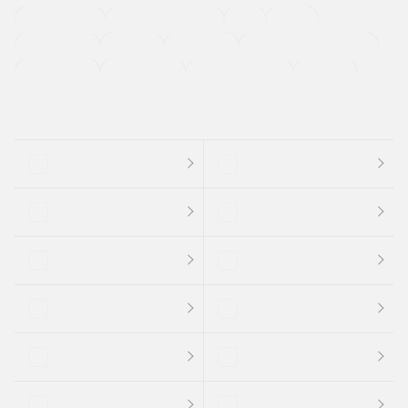
ETC
CDプレーヤー
カーナビゲーション
禁煙車
法定整備付き
保証付き
エアバッグ
ディスチャージドランプ
支払総顔あり
クーポンあり
車両品質評価書付
新着車両