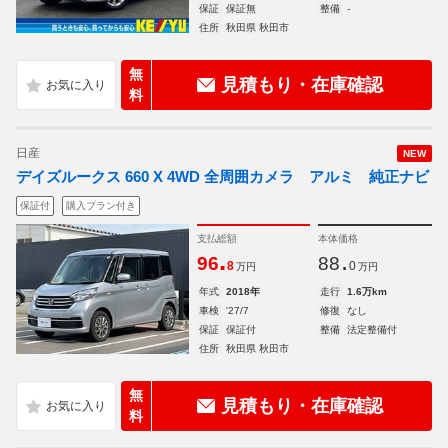
保証
保証無
整備
-
住所
秋田県 秋田市
無
見積もり・在庫確認
料
日産
NEW
デイズルークス 660 X 4WD 全周囲カメラ アルミ 純正ナビ
保証付
購入プラン付き
支払総額
本体価格
.
.
96
88
8
0
万円
万円
年式
2018年
走行
1.6万km
車検
'27/7
修復
なし
保証
保証付
整備
法定整備付
住所
秋田県 秋田市
無
見積もり・在庫確認
料