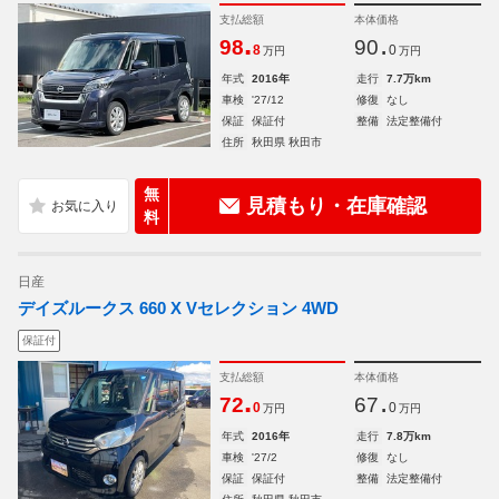
支払総額
本体価格
.
.
98
90
8
0
万円
万円
年式
2016年
走行
7.7万km
車検
'27/12
修復
なし
保証
保証付
整備
法定整備付
住所
秋田県 秋田市
無
見積もり・在庫確認
料
日産
デイズルークス 660 X Vセレクション 4WD
保証付
支払総額
本体価格
.
.
72
67
0
0
万円
万円
年式
2016年
走行
7.8万km
車検
'27/2
修復
なし
保証
保証付
整備
法定整備付