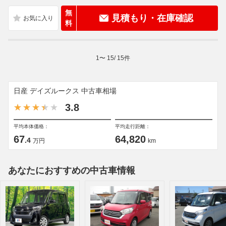
無
見積もり・在庫確認
料
1
〜
15
/
15
件
日産 デイズルークス 中古車相場
3.8
平均本体価格：
平均走行距離：
67
64,820
.4
万円
km
あなたにおすすめの中古車情報