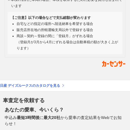
います
【ご注意】以下の場合などで支払総額が変わります
自宅などの指定の場所へ陸送納車を希望する場合
販売店所在地の所轄運輸支局以外で登録する場合
商談～契約～登録の間に「登録月」がずれる場合
（登録月が3月から4月にずれる場合は自動車税の額が大きく上が
ります）
日産 デイズルークスのカタログを見る
車査定を依頼する
あなたの愛車、今いくら？
申込み
最短3時間後
に
最大20社
から愛車の査定結果をWebでお知
らせ！