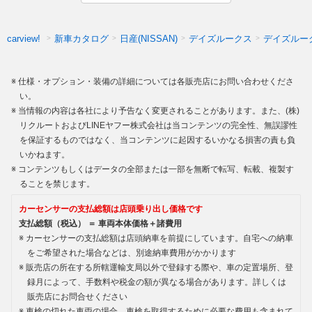
新車カタログ
日産(NISSAN)
デイズルークス
デイズルー
carview!
仕様・オプション・装備の詳細については各販売店にお問い合わせくださ
い。
当情報の内容は各社により予告なく変更されることがあります。また、(株)
リクルートおよびLINEヤフー株式会社は当コンテンツの完全性、無誤謬性
を保証するものではなく、当コンテンツに起因するいかなる損害の責も負
いかねます。
コンテンツもしくはデータの全部または一部を無断で転写、転載、複製す
ることを禁じます。
カーセンサーの支払総額は店頭乗り出し価格です
支払総額（税込） ＝ 車両本体価格＋諸費用
カーセンサーの支払総額は店頭納車を前提にしています。自宅への納車
をご希望された場合などは、別途納車費用がかかります
販売店の所在する所轄運輸支局以外で登録する際や、車の定置場所、登
録月によって、手数料や税金の額が異なる場合があります。詳しくは
販売店にお問合せください
車検の切れた車両の場合、車検を取得するために必要な費用も含まれて