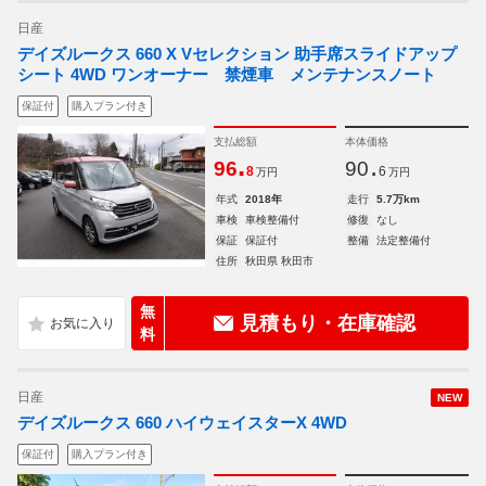
日産
デイズルークス 660 X Vセレクション 助手席スライドアップ
シート 4WD ワンオーナー 禁煙車 メンテナンスノート
保証付
購入プラン付き
支払総額
本体価格
.
.
96
90
8
6
万円
万円
年式
2018年
走行
5.7万km
車検
車検整備付
修復
なし
保証
保証付
整備
法定整備付
住所
秋田県 秋田市
無
見積もり・在庫確認
料
日産
NEW
デイズルークス 660 ハイウェイスターX 4WD
保証付
購入プラン付き