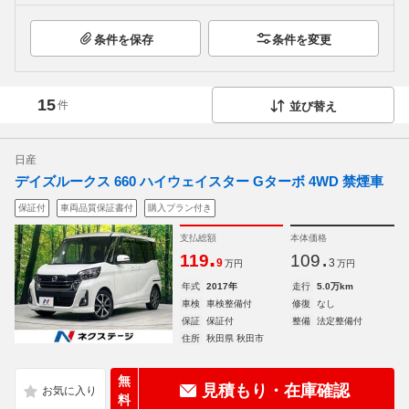
条件を保存
条件を変更
15
件
並び替え
日産
デイズルークス 660 ハイウェイスター Gターボ 4WD 禁煙車
保証付
車両品質保証書付
購入プラン付き
支払総額
本体価格
.
.
119
109
9
3
万円
万円
年式
2017年
走行
5.0万km
車検
車検整備付
修復
なし
保証
保証付
整備
法定整備付
住所
秋田県 秋田市
無
見積もり・在庫確認
料