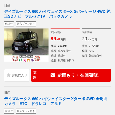
日産
デイズルークス 660 ハイウェイスターX Gパッケージ 4WD 純
正SDナビ フルセグTV バックカメラ
保証付
購入プラン付き
支払総額
本体価格
.
.
89
79
8
9
万円
万円
年式
2014年
走行
7.7万km
車検
車検整備付
修復
なし
保証
保証付
整備
法定整備付
住所
秋田県 秋田市
無
見積もり・在庫確認
料
日産
デイズルークス 660 ハイウェイスター Xターボ 4WD 全周囲
カメラ ETC ドラレコ アルミ
保証付
購入プラン付き