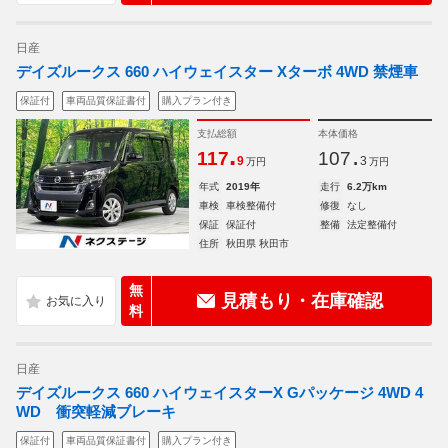
日産
デイズルークス 660 ハイウェイスター Xターボ 4WD 禁煙車
保証付
車両品質保証書付
購入プラン付き
支払総額
本体価格
.
.
117
107
9
3
万円
万円
年式
2019年
走行
6.2万km
車検
車検整備付
修復
なし
保証
保証付
整備
法定整備付
住所
秋田県 秋田市
無
見積もり・在庫確認
料
日産
デイズルークス 660 ハイウェイスターX Gパッケージ 4WD 4
WD 衝突軽減ブレーキ
保証付
車両品質保証書付
購入プラン付き