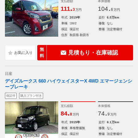
支払総額
本体価格
.
.
111
104
3
6
万円
万円
年式
2019年
走行
6.0万km
車検
'28/2
修復
なし
保証
保証付
整備
法定整備付
住所
秋田県 秋田市
無
見積もり・在庫確認
料
日産
デイズルークス 660 ハイウェイスターX 4WD エマージェンシ
ーブレーキ
保証付
購入プラン付き
支払総額
本体価格
.
.
84
74
8
9
万円
万円
年式
2015年
走行
6.1万km
車検
車検整備無
修復
なし
保証
保証付
整備
法定整備付