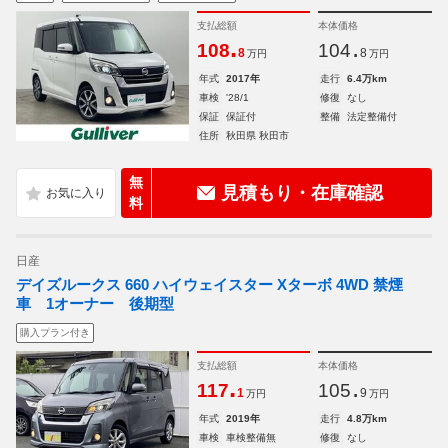
支払総額
本体価格
.
.
108
104
8
8
万円
万円
年式
2017年
走行
6.4万km
車検
'28/1
修復
なし
保証
保証付
整備
法定整備付
住所
秋田県 秋田市
無
見積もり・在庫確認
料
日産
デイズルークス 660 ハイウェイスター Xターボ 4WD 禁煙
車 1オーナー 後期型
購入プラン付き
支払総額
本体価格
.
.
117
105
1
9
万円
万円
年式
2019年
走行
4.8万km
車検
車検整備無
修復
なし