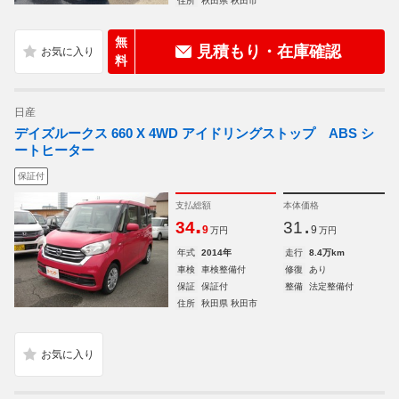
住所
秋田県 秋田市
無
見積もり・在庫確認
料
日産
デイズルークス 660 X 4WD アイドリングストップ ABS シ
ートヒーター
保証付
支払総額
本体価格
.
.
34
31
9
9
万円
万円
年式
2014年
走行
8.4万km
車検
車検整備付
修復
あり
保証
保証付
整備
法定整備付
住所
秋田県 秋田市