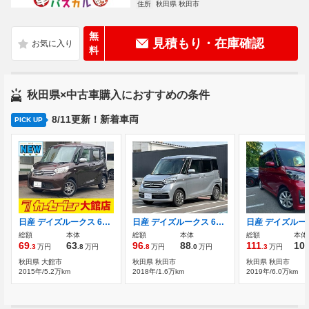
住所
秋田県 秋田市
無
見積もり・在庫確認
料
秋田県×中古車購入におすすめの条件
8/11更新！新着車両
PICK UP
日産 デイズルークス 660 X Vセレクション +SafetyII 4WD 4WD 全周囲カメラ シートヒーター ETC
日産 デイズルークス 660 X 4WD 全周囲カメラ アルミ 純正ナビ
総額
本体
総額
本体
総額
本体
69
63
96
88
111
10
.3
万円
.8
万円
.8
万円
.0
万円
.3
万円
秋田県 大館市
秋田県 秋田市
秋田県 秋田市
2015年/5.2万km
2018年/1.6万km
2019年/6.0万km