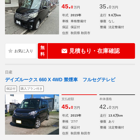
.
.
45
35
0
0
万円
万円
年式
2015年
走行
9.6万km
車検
車検整備付
修復
なし
保証
保証付
整備
法定整備付
住所
秋田県 秋田市
無
見積もり・在庫確認
料
日産
デイズルークス 660 X 4WD 禁煙車 フルセグテレビ
保証付
購入プラン付き
支払総額
本体価格
.
.
45
42
0
0
万円
万円
年式
2015年
走行
13.6万km
車検
'27/7
修復
あり
保証
保証付
整備
法定整備付
住所
秋田県 秋田市