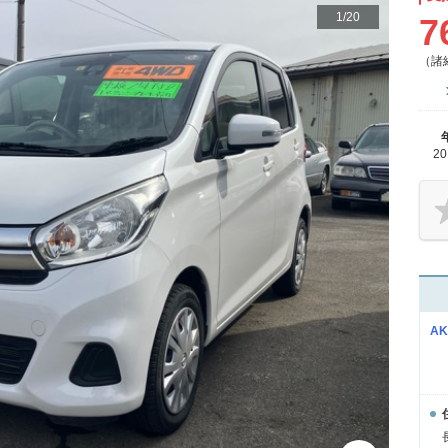
1
/
20
7
（諸
2
A