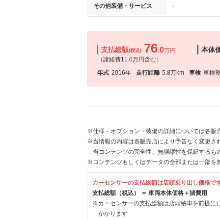
その他装備・サービス
-
76
支払総額
.0
本体
万円
(税込)
（諸経費11.0万円含む）
年式
2016年
走行距離
5.8万km
車検
車検
※仕様・オプション・装備の詳細については各販
※当情報の内容は各販売店により予告なく変更され
当コンテンツの完全性、無誤謬性を保証するも
※コンテンツもしくはデータの全部または一部を
カーセンサーの支払総額は店頭乗り出し価格で
支払総額（税込） ＝ 車両本体価格＋諸費用
※カーセンサーの支払総額は店頭納車を前提に
かかります