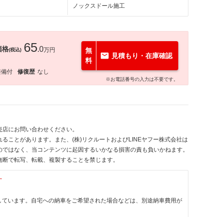
ノックスドール施工
65
価格
.0
万円
無
(税込)
見積もり・在庫確認
料
整備付
修復歴
なし
※お電話番号の入力は不要です。
売店にお問い合わせください。
ることがあります。また、(株)リクルートおよびLINEヤフー株式会社は
のではなく、当コンテンツに起因するいかなる損害の責も負いかねます。
無断で転写、転載、複製することを禁じます。
す
しています。自宅への納車をご希望された場合などは、別途納車費用が