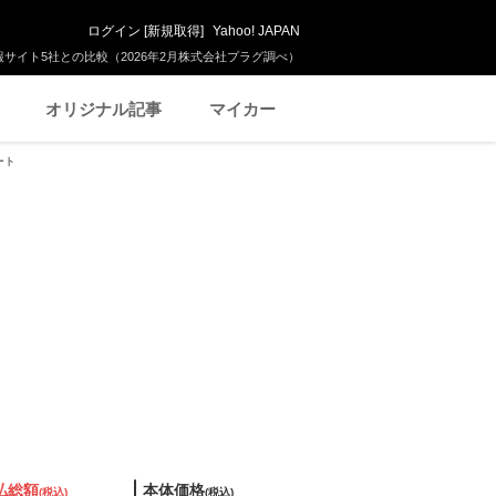
ログイン
[
新規取得
]
Yahoo! JAPAN
サイト5社との比較（2026年2月株式会社プラグ調べ）
オリジナル記事
マイカー
ート
払総額
本体価格
(税込)
(税込)