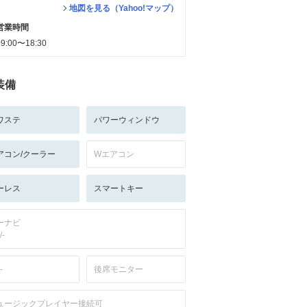
地図を見る（Yahoo!マップ）
営業時間
09:00〜18:30
装備
ワステ
パワーウィンドウ
アコン/クーラー
Wエアコン
ーレス
スマートキー
ーナビ
/-
-
後席モニター
ュージックプレイヤー接続可