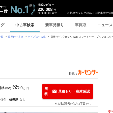
掲載レビュー
326,008
件
時点
※新車カタログのある自動車総合情報
2026.08.09
ログ
中古車検索
新車見積り
車買取
ニュース
一覧
日産の中古車
デイズの中古車
日産 デイズ 660 X 4WD スマートキー プッシュスタ
提供：
65
価格
.0
万円
無
(税込)
見積もり・在庫確認
料
整備付
修復歴
なし
※お電話番号の入力は不要です。
支