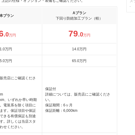
。上記の仕様・オプション・装備もご確認ください。
ス
-
Aプラン
本プラン
下回り防錆加工プラン（軽）
6
79
.0
.0
万円
万円
1
.0
万円
14
.0
万円
5
.0
万円
65
.0
万円
販売店にご確認くださ
保証付
km
詳細については、販売店にご確認くださ
0km、いずれか早い時期
い。
。電装系を除く項目に
保証期間：6ヶ月
ます。保証項目や保証
保証距離：6,000km
できる有償保証も別途
す。詳しくは当店スタ
わせください。