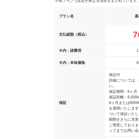
※各プランで設定が異なる項目をまとめています
プラン名
基
7
支払総額（税込）
※内：諸費用
1
※内：本体価格
6
保証付
詳細については、
い。
保証期間：6ヶ月
保証距離：6,000
保証
6ヶ月または600
を適用いたします
ついて保証いたし
期間をさらに充実
ご用意しておりま
ッフまでお問い合