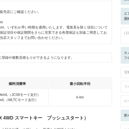
販売店にご確認ください。
エ
運転
km
00km、いずれか早い時期を適用いたします。電装系を除く項目について
保証項目や保証期間をさらに充実できる有償保証も別途ご用意してお
L
当店スタッフまでお問い合わせください。
カ
に登録や複数見積もりができるようになります。
フ
電
燃料消費率
最小回転半径
フ
.0km/L（JC08モード走行）
4.4m
km/L（WLTCモード走行）
ロ
寒
 X 4WD スマートキー プッシュスタート）