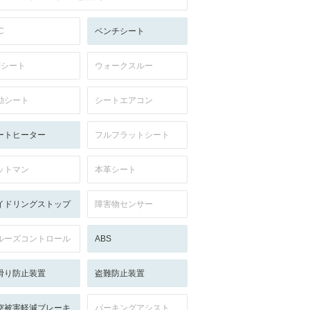
C
ベンチシート
列シート
ウォークスルー
動シート
シートエアコン
ートヒーター
フルフラットシート
ットマン
本革シート
イドリングストップ
障害物センサー
ルーズコントロール
ABS
滑り防止装置
盗難防止装置
突被害軽減ブレーキ
パーキングアシスト