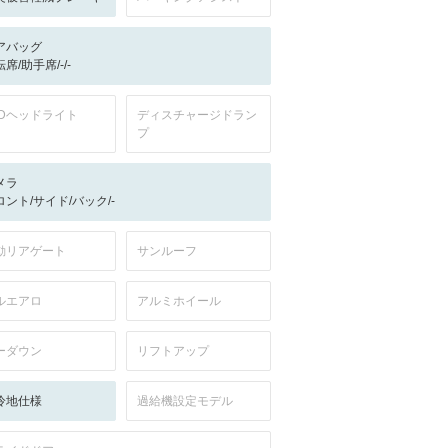
アバッグ
席/助手席/-/-
EDヘッドライト
ディスチャージドラン
プ
メラ
ロント/サイド/バック/-
動リアゲート
サンルーフ
ルエアロ
アルミホイール
ーダウン
リフトアップ
冷地仕様
過給機設定モデル