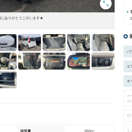
誠にありがとうございます★
パ
エ
キ
カ
-/-/-
TV:
ミ
排気量
660cc