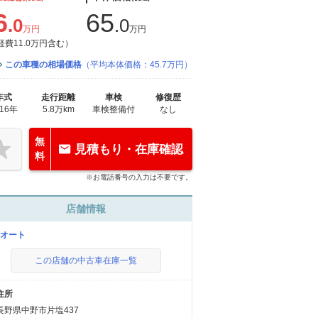
6
65
.0
.0
万円
万円
経費11.0万円含む）
この車種の相場価格
（平均本体価格：45.7万円）
年式
走行距離
車検
修復歴
016年
5.8万km
車検整備付
なし
無
見積もり・在庫確認
料
※お電話番号の入力は不要です。
店舗情報
Kオート
この店舗の中古車在庫一覧
住所
長野県中野市片塩437