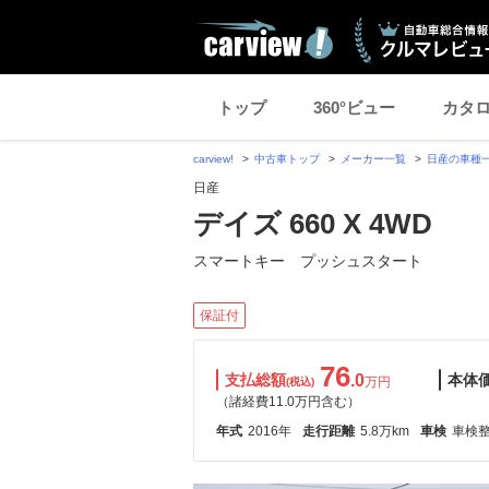
トップ
360°ビュー
カタ
carview!
中古車トップ
メーカー一覧
日産の車種
日産
デイズ 660 X 4WD
スマートキー プッシュスタート
保証付
76
支払総額
.0
本体
万円
(税込)
（諸経費11.0万円含む）
年式
2016年
走行距離
5.8万km
車検
車検