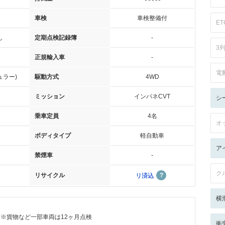
車検
車検整備付
ET
し
定期点検記録簿
-
3
正規輸入車
-
電
ュラー)
駆動方式
4WD
ミッション
インパネCVT
シ
乗車定員
4名
オ
ボディタイプ
軽自動車
ア
禁煙車
-
ク
リサイクル
リ済込
横
付※貨物など一部車両は12ヶ月点検
衝