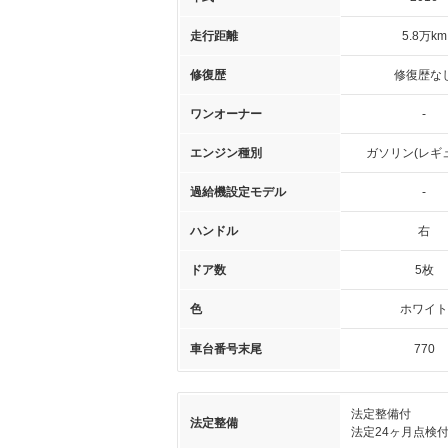
走行距離
5.8万km
修復歴
修復歴な
ワンオーナー
-
エンジン種別
ガソリン(レギ
過給機設定モデル
-
ハンドル
右
ドア数
5枚
色
ホワイト
車台番号末尾
770
法定整備付
法定整備
法定24ヶ月点検