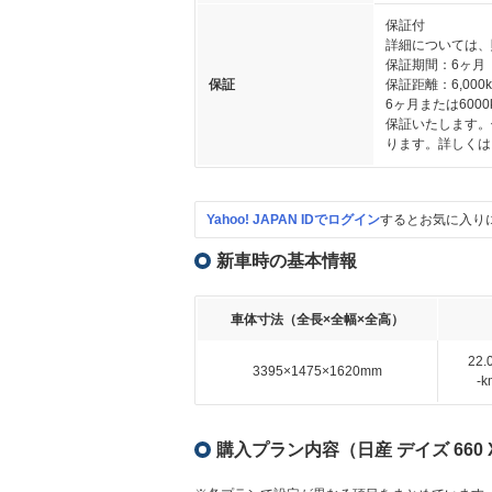
保証付
詳細については、
保証期間：6ヶ月
保証
保証距離：6,000
6ヶ月または60
保証いたします。
ります。詳しくは
Yahoo! JAPAN IDでログイン
するとお気に入り
新車時の基本情報
車体寸法（全長×全幅×全高）
22
3395×1475×1620mm
-
購入プラン内容（日産 デイズ 660