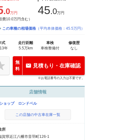
5
45
.0
.0
万円
万円
経費10.0万円含む）
この車種の相場価格
（平均本体価格：45.5万円）
年式
走行距離
車検
修復歴
013年
5.5万km
車検整備付
なし
無
見積もり・在庫確認
料
※お電話番号の入力は不要です。
店舗情報
Uショップ ロンドベル
この店舗の中古車在庫一覧
住所
滋賀県近江八幡市音羽町126-1