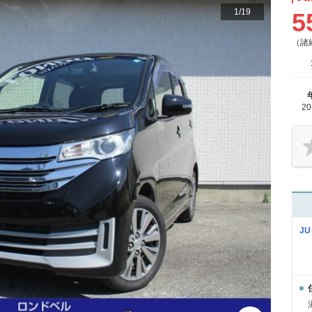
1
/
19
5
（諸
2
J