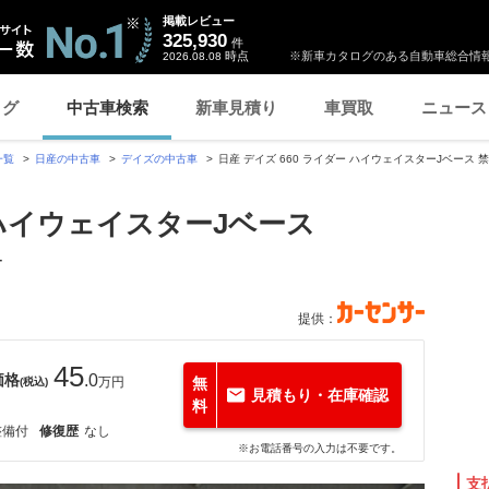
掲載レビュー
325,930
件
時点
※新車カタログのある自動車総合情報
2026.08.08
ログ
中古車検索
新車見積り
車買取
ニュース
一覧
日産の中古車
デイズの中古車
日産 デイズ 660 ライダー ハイウェイスターJベース
 ハイウェイスターJベース
ー
提供：
45
価格
.0
万円
無
(税込)
見積もり・在庫確認
料
整備付
修復歴
なし
※お電話番号の入力は不要です。
支