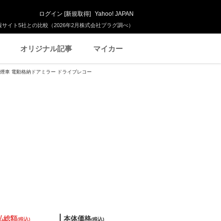
ログイン
[
新規取得
]
Yahoo! JAPAN
サイト5社との比較（2026年2月株式会社プラグ調べ）
オリジナル記事
マイカー
 禁煙車 電動格納ドアミラー ドライブレコー
払総額
本体価格
(税込)
(税込)