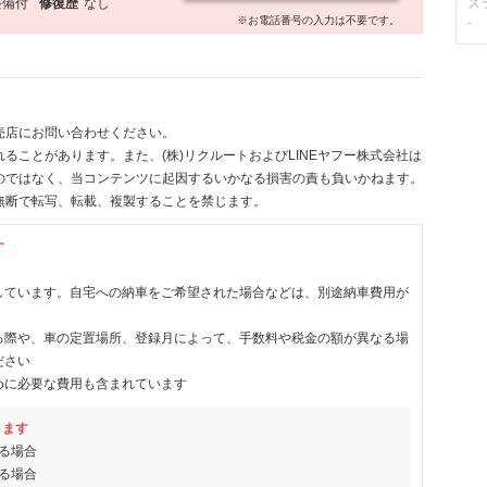
整備付
修復歴
なし
ス
※お電話番号の入力は不要です。
-
売店にお問い合わせください。
ることがあります。また、(株)リクルートおよびLINEヤフー株式会社は
のではなく、当コンテンツに起因するいかなる損害の責も負いかねます。
無断で転写、転載、複製することを禁じます。
す
しています。自宅への納車をご希望された場合などは、別途納車費用が
る際や、車の定置場所、登録月によって、手数料や税金の額が異なる場
ださい
めに必要な費用も含まれています
ります
る場合
る場合