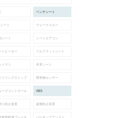
C
ベンチシート
列シート
ウォークスルー
動シート
シートエアコン
ートヒーター
フルフラットシート
ットマン
本革シート
イドリングストップ
障害物センサー
ルーズコントロール
ABS
滑り防止装置
盗難防止装置
突被害軽減ブレーキ
パーキングアシスト