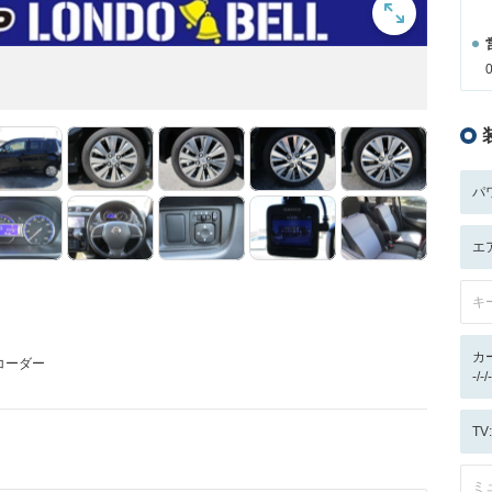
パ
エ
キ
カ
コーダー
-/
T
ミ