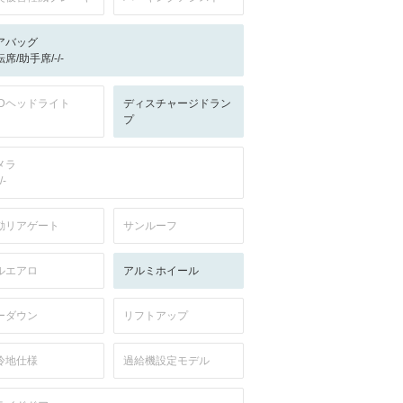
アバッグ
席/助手席/-/-
EDヘッドライト
ディスチャージドラン
プ
メラ
/-
動リアゲート
サンルーフ
ルエアロ
アルミホイール
ーダウン
リフトアップ
冷地仕様
過給機設定モデル