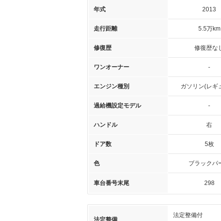
年式
2013
走行距離
5.5万km
修復歴
修復歴な
ワンオーナー
-
エンジン種別
ガソリン(レギ
過給機設定モデル
-
ハンドル
右
ドア数
5枚
色
ブラックパ
車台番号末尾
298
法定整備付
法定整備