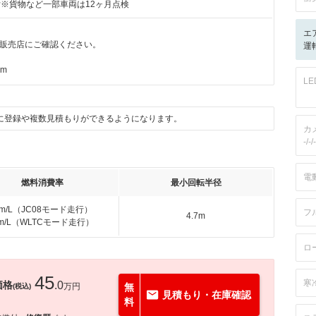
付※貨物など一部車両は12ヶ月点検
エ
販売店にご確認ください。
運転
km
L
に登録や複数見積もりができるようになります。
カ
-/-/-
電
燃料消費率
最小回転半径
km/L（JC08モード走行）
フ
4.7m
km/L（WLTCモード走行）
ロ
45
寒
価格
.0
万円
無
(税込)
見積もり・在庫確認
料