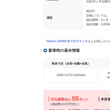
法定24ヶ月点検
保証付
詳細については、
保証
保証期間：3ヶ月
保証距離：3,000
Yahoo! JAPAN IDでログイン
するとお気に入り
新車時の基本情報
車体寸法（全長×全幅×全高）
-
3395×1475×1620mm
-
55
支払総額
.0
本体
万円
(税込)
（諸経費10.0万円含む）