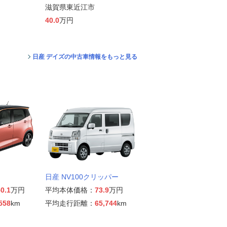
滋賀県東近江市
40.0
万円
日産 デイズの中古車情報をもっと見る
日産 NV100クリッパー
0.1
万円
平均本体価格：
73.9
万円
558
km
平均走行距離：
65,744
km