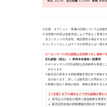
年式
2013年
走行距離
5.5万km
車検
車検
※仕様・オプション・装備の詳細については各販
※当情報の内容は各販売店により予告なく変更され
当コンテンツの完全性、無誤謬性を保証するも
※コンテンツもしくはデータの全部または一部を
カーセンサーの支払総額は店頭乗り出し価格で
支払総額（税込） ＝ 車両本体価格＋諸費用
※カーセンサーの支払総額は店頭納車を前提に
かかります
※販売店の所在する所轄運輸支局以外で登録す
合があります。詳しくは販売店にお問合せく
※車検の切れた車両の場合、車検を取得するた
【ご注意】以下の場合などで支払総額が変わ
自宅などの指定の場所へ陸送納車を希望す
販売店所在地の所轄運輸支局以外で登録す