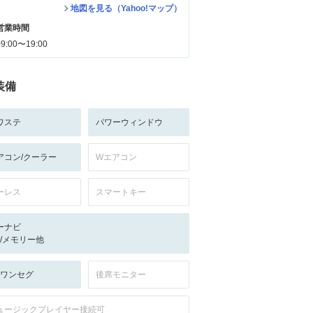
地図を見る（Yahoo!マップ）
営業時間
09:00〜19:00
装備
ワステ
パワーウィンドウ
アコン/クーラー
Wエアコン
ーレス
スマートキー
ーナビ
-/-/メモリー他
V:ワンセグ
後席モニター
ュージックプレイヤー接続可