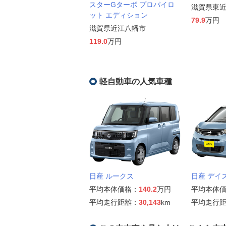
スターGターボ プロパイロ
滋賀県東
ット エディション
79.9
万円
滋賀県近江八幡市
119.0
万円
軽自動車の人気車種
日産 ルークス
日産 デイ
平均本体価格：
140.2
万円
平均本体
平均走行距離：
30,143
km
平均走行