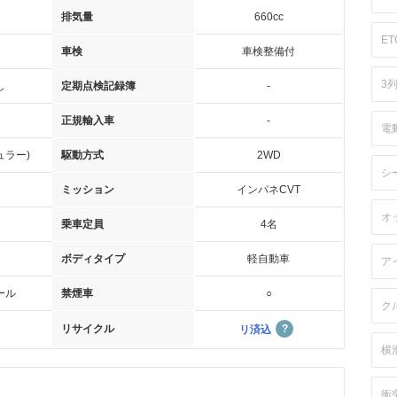
排気量
660cc
ET
車検
車検整備付
3
し
定期点検記録簿
-
正規輸入車
-
電
ュラー)
駆動方式
2WD
シ
ミッション
インパネCVT
オ
乗車定員
4名
ボディタイプ
軽自動車
ア
ール
禁煙車
○
ク
リサイクル
リ済込
横
衝