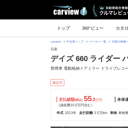
トップ
360°ビュー
カタ
carview!
中古車トップ
メーカー一覧
日産の車種
日産
デイズ 660 ライダー
禁煙車 電動格納ドアミラー ドライブレコ
保証付
55
支払総額
.0
本体
万円
(税込)
（諸経費10.0万円含む）
年式
2013年
走行距離
5.5万km
車検
車検