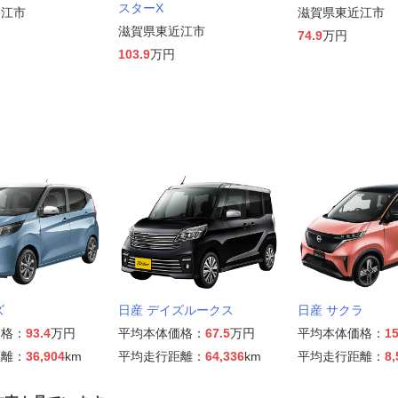
スターX
近江市
滋賀県東近江市
滋賀県東近江市
74.9
万円
103.9
万円
ズ
日産 デイズルークス
日産 サクラ
価格：
93.4
万円
平均本体価格：
67.5
万円
平均本体価格：
15
距離：
36,904
km
平均走行距離：
64,336
km
平均走行距離：
8,